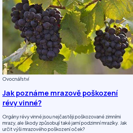
Ovocnářství
Jak poznáme mrazově poškození
révy vinné?
Orgány révy vinné jsou nejčastěji poškozované zimními
mrazy, ale škody způsobují také jarní podzimní mrazíky. Jak
určit výši mrazového poškození oček?