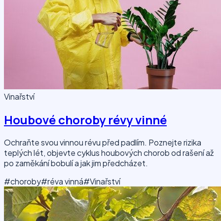
Vinařství
Houbové choroby révy vinné
Ochraňte svou vinnou révu před padlím. Poznejte rizika
teplých lét, objevte cyklus houbových chorob od rašení až
po zaměkání bobulí a jak jim předcházet.
#choroby
#réva vinná
#Vinařství