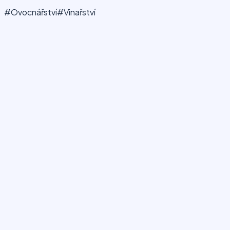
#Ovocnářství
#Vinařství