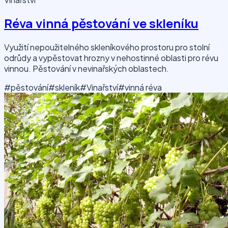
Réva vinná pěstování ve skleníku
Využití nepoužitelného skleníkového prostoru pro stolní
odrůdy a vypěstovat hrozny v nehostinné oblasti pro révu
vinnou. Pěstování v nevinařských oblastech.
#pěstování
#skleník
#Vinařství
#vinná réva