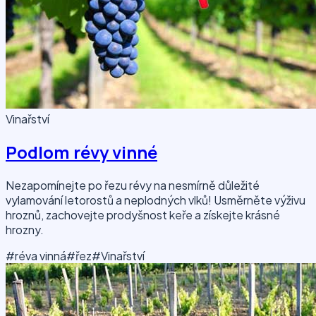
Vinařství
Podlom révy vinné
Nezapomínejte po řezu révy na nesmírně důležité
vylamování letorostů a neplodných vlků! Usměrněte výživu
hroznů, zachovejte prodyšnost keře a získejte krásné
hrozny.
#réva vinná
#řez
#Vinařství