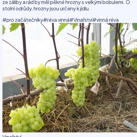
ze záliby a rád by měl pěkné hrozny s velkými bobulemi. O
stolní odrůdy, hrozny jsou určeny k jídlu.
#pro začátečníky
#réva vinná
#Vinařství
#vinná réva
Vinařství