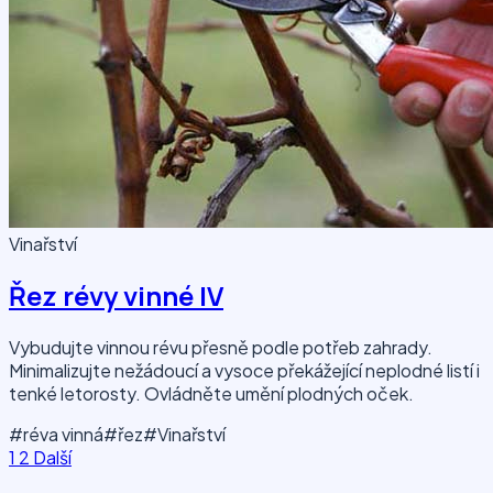
Vinařství
Řez révy vinné IV
Vybudujte vinnou révu přesně podle potřeb zahrady.
Minimalizujte nežádoucí a vysoce překážející neplodné listí i
tenké letorosty. Ovládněte umění plodných oček.
#réva vinná
#řez
#Vinařství
1
2
Další