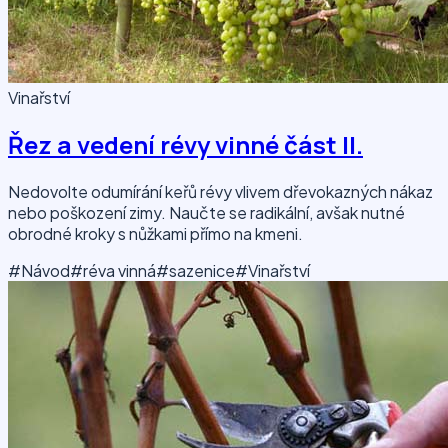
Vinařství
Řez a vedení révy vinné část II.
Nedovolte odumírání keřů révy vlivem dřevokazných nákaz
nebo poškození zimy. Naučte se radikální, avšak nutné
obrodné kroky s nůžkami přímo na kmeni.
#Návod
#réva vinná
#sazenice
#Vinařství