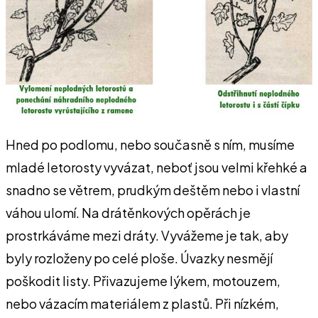
Hned po podlomu, nebo sou­časně s ním, musíme
mladé letorosty vyvázat, neboť jsou vel­mi křehké a
snadno se větrem, prudkým deštěm nebo i vlastní
váhou ulomí. Na drátěnkových opěrách je
prostrkáváme mezi dráty. Vyvážeme je tak, aby
byly rozloženy po celé ploše. Úvazky nesmějí
poškodit listy. Přivazu­jeme lýkem, motouzem,
nebo vázacím materiálem z plastů. Při nízkém,