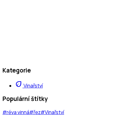
Kategorie
eco
Vinařství
Populární štítky
#réva vinná
#řez
#Vinařství