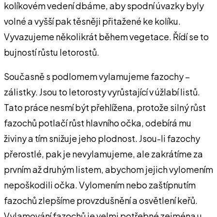
kolíkovém vedení dbá­me, aby spodní úvazky byly
vol­né a vyšší pak těsněji přitažené ke kolíku.
Vyvazujeme několi­krát během vegetace. Řídí se to
bujností růstu letorostů.
Současně s podlomem vyla­mujeme fazochy –
zálistky. Jsou to letorosty vyrůstající v úžlabí listů.
Tato práce nesmí být pře­hlížena, protože silný růst
fazochů potlačí růst hlavního očka, odebírá mu
živiny a tím snižuje jeho plodnost. Jsou-li fazochy
přerostlé, pak je nevylamujeme, ale zakrátíme za
prvním až druhým listem, aby­chom jejich vylomením
nepo­škodili očka. Vylomením nebo zaštípnutím
fazochů zlepšíme provzdušnění a osvětlení keřů.
Vylamování fazochů je velmi po­třebné zejména u