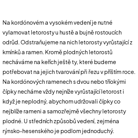
Na kordónovém a vysokém vedení je nutné
vylamovat leto­rosty u hustě a bujně rostoucích
odrůd. Odstraňujeme na nich le­torosty vyrůstající z
kmínků a ra­men. Kromě plodných letorostů
necháváme na keřích ještě ty, které budeme
potřebovat na je­jich tvarování při řezu v příštím ro­ce.
Na kordónových ramenech s dvou nebo tříokými
čípky ne­cháme vždy nejníže vyrůstající le­torost i
když je neplodný, aby­chom udržovali čípky co
nejblíže rameni a samozřejmě všechny le­torosty
plodné. U středních způ­sobů vedení, zejména
rýnsko-hesenského je podlom jednoduchý.