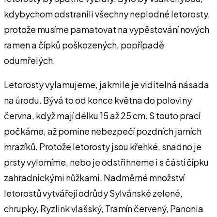
kdyby­chom odstranili všechny neplod­né letorosty,
protože musíme pamatovat na vypěstování no­vých
ramen a čípků poškoze­ných, popřípadě
odumřelých.
Letorosty vylamujeme, jakmi­le je viditelná násada
na úrodu. Bývá to od konce května do po­loviny
června, když mají délku 15 až 25 cm. S touto prací
po­čkáme, až pomine nebezpečí pozdních jarních
mrazíků. Proto­že letorosty jsou křehké, snadno je
prsty vylomíme, nebo je od­střihneme i s částí čípku
zahrad­nickými nůžkami. Nadměrné množství
letorostů vytvářejí od­růdy Sylvánské zelené,
chrupky, Ryzlink vlašský, Tramín červe­ný, Panonia