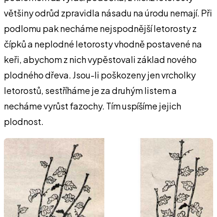
větši­ny odrůd zpravidla násadu na úrodu nemají. Při
podlomu pak necháme nejspodnější letorosty z
čípků a neplodné letorosty vhodně postavené na
keři, aby­chom z nich vypěstovali základ nového
plodného dřeva. Jsou-li poškozeny jen vrcholky
letoros­tů, sestříháme je za druhým lis­tem a
necháme vyrůst fazochy. Tím uspíšíme jejich
plodnost.