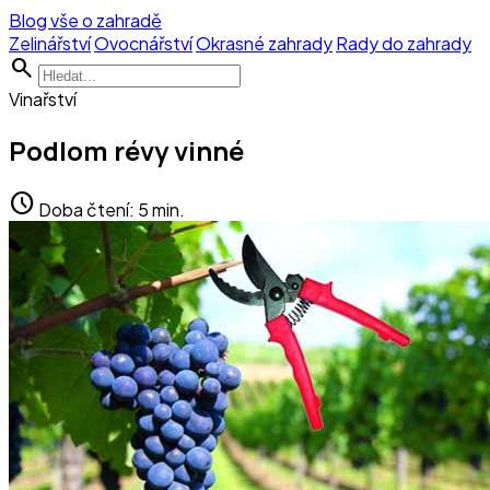
Blog vše o zahradě
Zelinářství
Ovocnářství
Okrasné zahrady
Rady do zahrady
search
Vinařství
Podlom révy vinné
schedule
Doba čtení: 5 min.