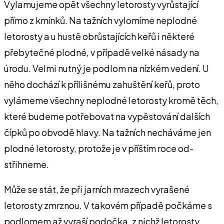
Vylamujeme opět všechny leto­rosty vyrůstající
přímo z kmínků. Na tažních vylomíme neplodné
letorosty a u hustě obrůstají­cích keřů i některé
přebytečné plodné, v případě velké násady na
úrodu. Velmi nutný je pod­lom na nízkém vedení. U
něho dochází k přílišnému zahuštění keřů, proto
vylámeme všechny neplodné letorosty kromě těch,
které budeme potřebovat na vypěstování dalších
čípků po obvodě hlavy. Na tažních ne­cháváme jen
plodné letorosty, protože je v příštím roce od­
střihneme.
Může se stát, že při jarních mrazech vyrašené
letorosty zmrznou. V takovém případě po­čkáme s
podlomem až vyraší podočka, z nichž letorosty