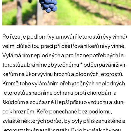
Po řezu je podlom (vylamová­ní letorostů révy vinné)
velmi dů­ležitou prací při ošetřování keřů révy vinné.
Vylámáním neplod­ných a pro řez nepotřebných le­
torostů zabráníme zbytečnému * odčerpávání živin
keřům na úkor vývinu hroznů a plodných leto­rostů.
Kromě toho vylámáním přebytečných neplodných
leto­rostů usnadníme ochranu proti chorobám a
škůdcům a součas­ně i lepší přístup vzduchu a slun­
ce k hroznům. Keře ponechané bez podlomu,
zvláště některých odrůd, by byly příliš zahuštěné a
letorosty by špatně vyzrály. Bylo by však chybou,