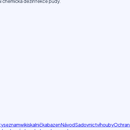
vní chemická dezinfekce půdy.
ty
seznam
wiki
skalnička
bazen
Návod
Sadovnictví
houby
Ochran