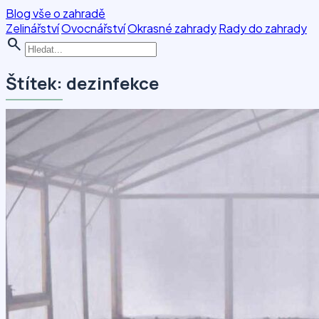
Blog vše o zahradě
Zelinářství
Ovocnářství
Okrasné zahrady
Rady do zahrady
search
Štítek: dezinfekce