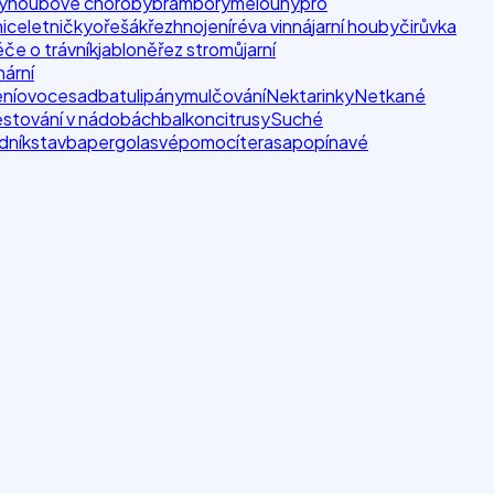
y
houbové choroby
brambory
melouny
pro
nice
letničky
ořešák
řez
hnojení
réva vinná
jarní houby
čirůvka
če o trávník
jabloně
řez stromů
jarní
nární
ní
ovoce
sadba
tulipány
mulčování
Nektarinky
Netkané
stování v nádobách
balkon
citrusy
Suché
dník
stavba
pergola
svépomocí
terasa
popínavé