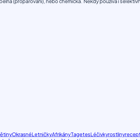
epelná (propařování), nebo chemická. Někdy používá i selekti
ětiny
Okrasné
Letničky
Afrikány
Tagetes
Léčivky
rostliny
recep