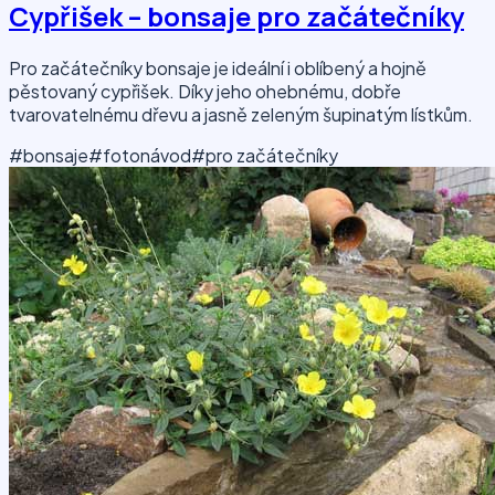
Cypřišek – bonsaje pro začátečníky
Pro začátečníky bonsaje je ideální i oblíbený a hojně
pěstovaný cypřišek. Díky jeho ohebnému, dobře
tvarovatelnému dřevu a jasně zeleným šupinatým lístkům.
#bonsaje
#fotonávod
#pro začátečníky