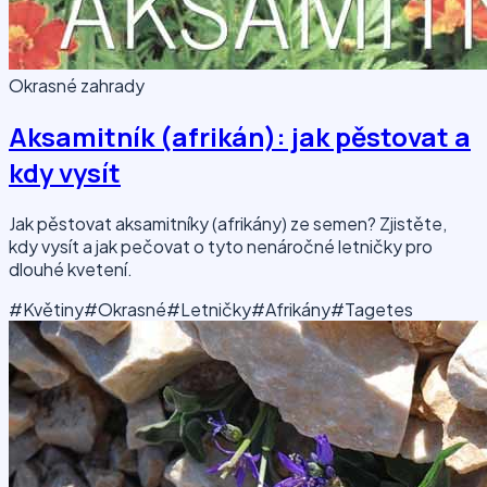
Okrasné zahrady
Aksamitník (afrikán): jak pěstovat a
kdy vysít
Jak pěstovat aksamitníky (afrikány) ze semen? Zjistěte,
kdy vysít a jak pečovat o tyto nenáročné letničky pro
dlouhé kvetení.
#Květiny
#Okrasné
#Letničky
#Afrikány
#Tagetes