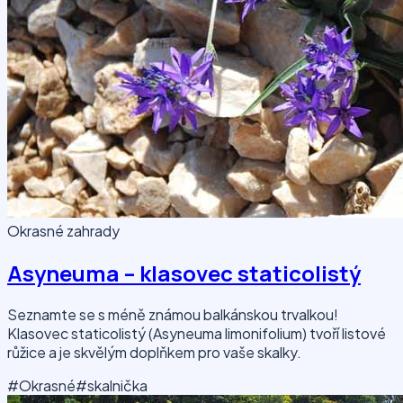
Okrasné zahrady
Asyneuma – klasovec staticolistý
Seznamte se s méně známou balkánskou trvalkou!
Klasovec staticolistý (Asyneuma limonifolium) tvoří listové
růžice a je skvělým doplňkem pro vaše skalky.
#Okrasné
#skalnička