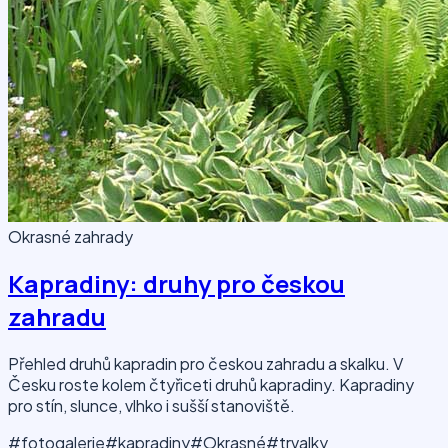
Okrasné zahrady
Kapradiny: druhy pro českou
zahradu
Přehled druhů kapradin pro českou zahradu a skalku. V
Česku roste kolem čtyřiceti druhů kapradiny. Kapradiny
pro stín, slunce, vlhko i sušší stanoviště.
#fotogalerie
#kapradiny
#Okrasné
#trvalky