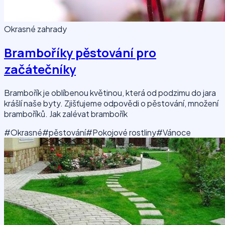
Okrasné zahrady
Bramboříky pěstování pro
začátečníky
Brambořík je oblíbenou květinou, která od podzimu do jara
krášlí naše byty. Zjišťujeme odpovědi o pěstování, množení
bramboříků. Jak zalévat brambořík
#Okrasné
#pěstování
#Pokojové rostliny
#Vánoce