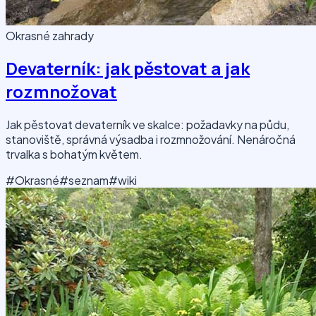
Okrasné zahrady
Devaterník: jak pěstovat a jak
rozmnožovat
Jak pěstovat devaterník ve skalce: požadavky na půdu,
stanoviště, správná výsadba i rozmnožování. Nenáročná
trvalka s bohatým květem.
#Okrasné
#seznam
#wiki