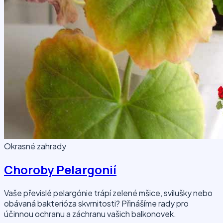
Okrasné zahrady
Choroby Pelargonií
Vaše převislé pelargónie trápí zelené mšice, svilušky nebo
obávaná bakterióza skvrnitosti? Přinášíme rady pro
účinnou ochranu a záchranu vašich balkonovek.