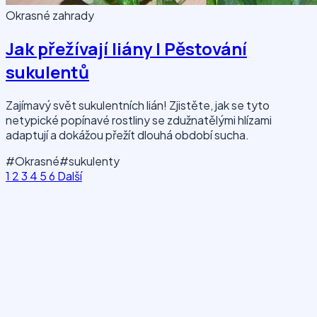
Okrasné zahrady
Jak přežívají liány | Pěstování
sukulentů
Zajímavý svět sukulentních lián! Zjistěte, jak se tyto
netypické popínavé rostliny se zdužnatělými hlízami
adaptují a dokážou přežít dlouhá období sucha.
#Okrasné
#sukulenty
1
2
3
4
5
6
Další