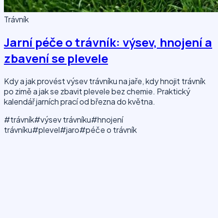
Trávník
Jarní péče o trávník: výsev, hnojení a
zbavení se plevele
Kdy a jak provést výsev trávníku na jaře, kdy hnojit trávník
po zimě a jak se zbavit plevele bez chemie. Praktický
kalendář jarních prací od března do května.
#trávník
#výsev trávníku
#hnojení
trávníku
#plevel
#jaro
#péče o trávník