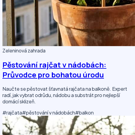
Zeleninová zahrada
Pěstování rajčat v nádobách:
Průvodce pro bohatou úrodu
Naučte se pěstovat šťavnatá rajčata na balkoně. Expert
radí, jak vybrat odrůdu, nádobu a substrát pro nejlepší
domácí sklizeň.
#rajčata
#pěstování v nádobách
#balkon