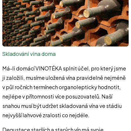
Skladování vína doma
Má-li domácí VINOTÉKA splnit účel, pro který jsme
ji založili, musíme uložená vína pravidelně nejméně
v půl ročních termínech organolepticky hodnotit,
nejlépe v přítomnosti více posuzovatelů. Naší
snahou musí být udržet skladovaná vína ve stádiu
nejvyšší lahvové zralosti co nejdéle.
Degustace starších a starých vín má svoje