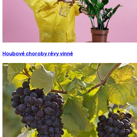
Houbové choroby révy vinné