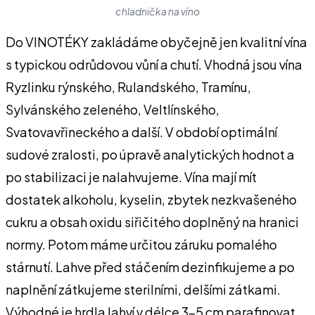
chladnička na víno
Do VINOTÉKY zakládáme obyčejně jen kvalitní vína
s typickou odrůdovou vůní a chutí. Vhodná jsou vína
Ryzlinku rýnského, Rulandského, Tramínu,
Sylvánského zeleného, Veltlínského,
Svatovavřineckého a další. V období optimální
sudové zralosti, po úpravě analytických hodnot a
po stabilizaci je nalahvujeme. Vína mají mít
dostatek alkoholu, kyselin, zbytek nezkvašeného
cukru a obsah oxidu siřičitého doplněný na hranici
normy. Potom máme určitou záruku pomalého
stárnutí. Lahve před stáčením dezinfikujeme a po
naplnění zátkujeme sterilními, delšími zátkami.
Výhodné je hrdla lahví v délce 3-5 cm parafinovat.