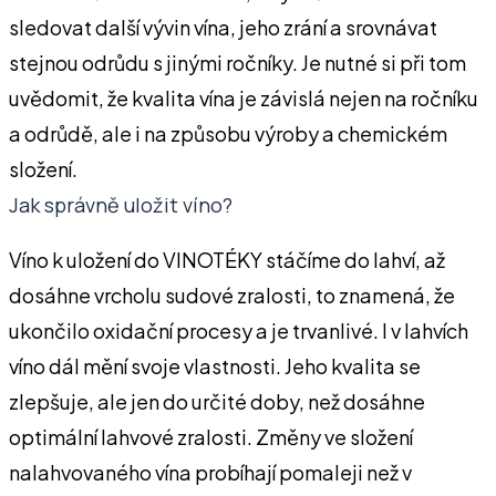
sledovat další vývin vína, jeho zrání a srovnávat
stejnou odrůdu s jinými ročníky. Je nutné si při tom
uvědomit, že kvalita vína je závislá nejen na ročníku
a odrůdě, ale i na způsobu výroby a chemickém
složení.
Jak správně uložit víno?
Víno k uložení do VINOTÉKY stáčíme do lahví, až
dosáhne vrcholu sudové zralosti, to znamená, že
ukončilo oxidační procesy a je trvanlivé. I v lahvích
víno dál mění svoje vlastnosti. Jeho kvalita se
zlepšuje, ale jen do určité doby, než dosáhne
optimální lahvové zralosti. Změny ve složení
nalahvovaného vína probíhají pomaleji než v