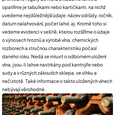
opatříme je tabulkami nebo kartičkami, na nichž
uvedeme nejdůležitější údaje: název odrůdy, ročník,
datum nalahvování, počet lahví, aj. Kromě toho si
vedeme evidenci v sešitě, kterou rozšíříme o údaje
o výnosech hroznů a výrobě vína, chemických
rozborech a stručnou charakteristiku počasí
daného roku. Nedá se mluvit o odborném uložení
vína, jsou-li lahve nastrkány pod kantnýře nebo
sudy a v různých zákoutích sklepa, ve vlhku a
nečistotě. Také informace o takto uložených vínech
nebývají věrohodné.