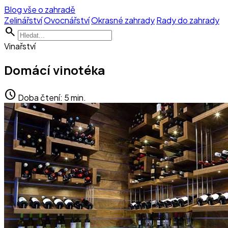
Blog vše o zahradě
Zelinářství
Ovocnářství
Okrasné zahrady
Rady do zahrady
search
Vinařství
Domácí vinotéka
schedule
Doba čtení: 5 min.