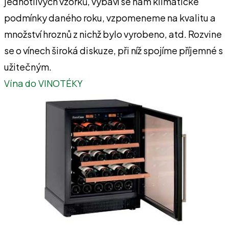
jednotlivých vzorků, vybaví se nám klimatické
podmínky daného roku, vzpomeneme na kvalitu a
množství hroznů z nichž bylo vyrobeno, atd. Rozvine
se o vínech široká diskuze, při níž spojíme příjemné s
užitečným.
Vína do VINOTÉKY