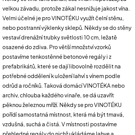
velkou závadu, protože zákal nesnižuje jakost vína.
Velmi účelné je pro VINOTÉKU využít čelní stěnu,
nebo postranní výklenky sklepů. Někdy se do stěny
vestaví drenážní trubky světlosti 10 cm, ležatě
osazené do zdiva. Pro větší množství vzorků
postavíme tenkostěnné betonové regály i z
prefabrikátů, které se dají libovolně rozdělit na
potřebné oddělení k uložení lahví s vínem podle
odrůd a ročníků. Taková domácí VINOTÉKA nebo
archiv, chlouba každého vinaře, se dá uzavřít
pěknou železnou mříží. Někdy se pro VINOTÉKU
pořídí samostatná místnost, která má být tmavá,
vzdušná, suchá a čistá. V místnosti postavíme
přehledné regály do nichž ukládáme lahve a