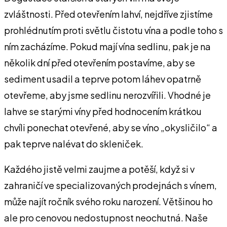
zvláštnosti. Před otevřením lahví, nejdříve zjistíme
prohlédnutím proti světlu čistotu vína a podle toho s
ním zacházíme. Pokud mají vína sedlinu, pak je na
několik dní před otevřením postavíme, aby se
sediment usadil a teprve potom láhev opatrně
otevřeme, aby jsme sedlinu nerozvířili. Vhodné je
lahve se starými víny před hodnocením krátkou
chvíli ponechat otevřené, aby se víno „okysličilo“ a
pak teprve nalévat do skleniček.
Každého jistě velmi zaujme a potěší, když si v
zahraničí ve specializovaných prodejnách s vínem,
může najít ročník svého roku narození. Většinou ho
ale pro cenovou nedostupnost neochutná. Naše