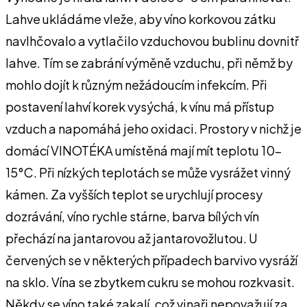
Lahve ukládáme vleže, aby víno korkovou zátku
navlhčovalo a vytlačilo vzduchovou bublinu dovnitř
lahve. Tím se zabrání výměně vzduchu, při němž by
mohlo dojít k různým nežádoucím infekcím. Při
postavení lahví korek vysýchá, k vínu má přístup
vzduch a napomáhá jeho oxidaci. Prostory v nichž je
domácí VINOTÉKA umístěná mají mít teplotu 10-
15°C. Při nízkých teplotách se může vysrážet vinný
kámen. Za vyšších teplot se urychlují procesy
dozrávání, víno rychle stárne, barva bílých vín
přechází na jantarovou až jantarovožlutou. U
červených se v některých případech barvivo vysráží
na sklo. Vína se zbytkem cukru se mohou rozkvasit.
Někdy se víno také zakalí, což vinaři nepovažují za