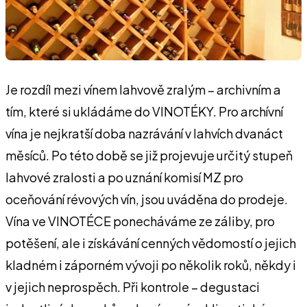
Je rozdíl mezi vínem lahvově zralým – archivním a
tím, které si ukládáme do VINOTÉKY. Pro archívní
vína je nejkratší doba nazrávání v lahvích dvanáct
měsíců. Po této době se již projevuje určitý stupeň
lahvové zralosti a po uznání komisí MZ pro
oceňování révových vín, jsou uváděna do prodeje.
Vína ve VINOTÉCE ponecháváme ze záliby, pro
potěšení, ale i získávání cenných vědomostí o jejich
kladném i záporném vývoji po několik roků, někdy i
v jejich neprospěch. Při kontrole – degustaci