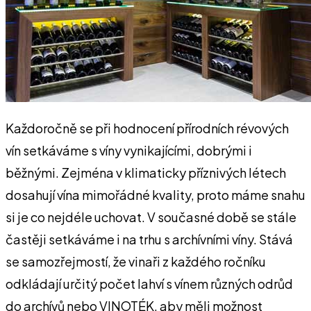
Každoročně se při hodnocení přírodních révových
vín setkáváme s víny vynikajícími, dobrými i
běžnými. Zejména v klimaticky příznivých létech
dosahují vína mimořádné kvality, proto máme snahu
si je co nejdéle uchovat. V současné době se stále
častěji setkáváme i na trhu s archívními víny. Stává
se samozřejmostí, že vinaři z každého ročníku
odkládají určitý počet lahví s vínem různých odrůd
do archívů nebo VINOTÉK, aby měli možnost