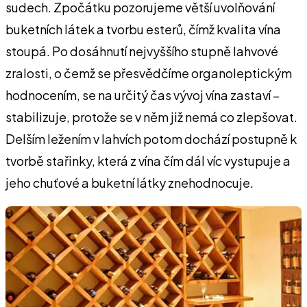
sudech. Zpočátku pozorujeme větší uvolňování
buketních látek a tvorbu esterů, čímž kvalita vína
stoupá. Po dosáhnutí nejvyššího stupně lahvové
zralosti, o čemž se přesvědčíme organoleptickým
hodnocením, se na určitý čas vývoj vína zastaví –
stabilizuje, protože se v něm již nemá co zlepšovat.
Delším ležením v lahvích potom dochází postupně k
tvorbě stařinky, která z vína čím dál víc vystupuje a
jeho chuťové a buketní látky znehodnocuje.