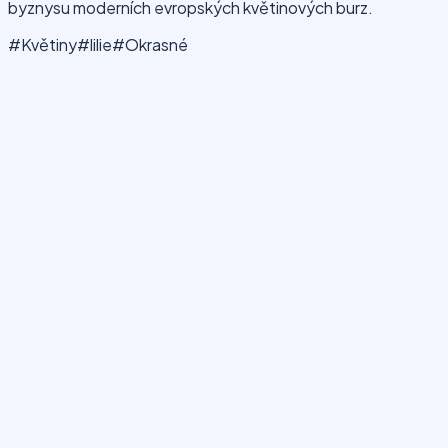
byznysu moderních evropských květinových burz.
#Květiny
#lilie
#Okrasné