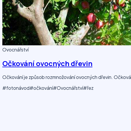
Ovocnářství
Očkování ovocných dřevin
Očkování je způsob rozmnožování ovocných dřevin. Očkování 
#fotonávod
#očkování
#Ovocnářství
#řez