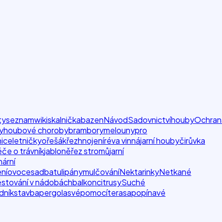
ty
seznam
wiki
skalnička
bazen
Návod
Sadovnictví
houby
Ochran
y
houbové choroby
brambory
melouny
pro
nice
letničky
ořešák
řez
hnojení
réva vinná
jarní houby
čirůvka
če o trávník
jabloně
řez stromů
jarní
nární
ní
ovoce
sadba
tulipány
mulčování
Nektarinky
Netkané
stování v nádobách
balkon
citrusy
Suché
dník
stavba
pergola
svépomocí
terasa
popínavé