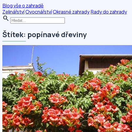
Blog vše o zahradě
Zelinářství
Ovocnářství
Okrasné zahrady
Rady do zahrady
search
Štítek: popínavé dřeviny