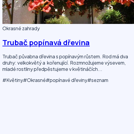
Okrasné zahrady
Trubač popínavá dřevina
Trubač půvabna dřevina s popínavým růstem. Rod má dva
druhy: velkokvětý a kořenující. Rozmnožujeme výsevem,
mladé rostliny předpěstujeme v květináčích...
#Květiny
#Okrasné
#popínavé dřeviny
#seznam