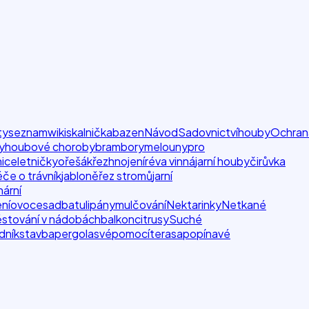
ty
seznam
wiki
skalnička
bazen
Návod
Sadovnictví
houby
Ochran
y
houbové choroby
brambory
melouny
pro
nice
letničky
ořešák
řez
hnojení
réva vinná
jarní houby
čirůvka
če o trávník
jabloně
řez stromů
jarní
nární
ní
ovoce
sadba
tulipány
mulčování
Nektarinky
Netkané
stování v nádobách
balkon
citrusy
Suché
dník
stavba
pergola
svépomocí
terasa
popínavé