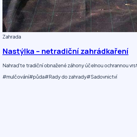
Zahrada
Nastýlka – netradiční zahrádkaření
Nahraďte tradiční obnažené záhony účelnou ochrannou vrstvo
#mulčování
#půda
#Rady do zahrady
#Sadovnictví