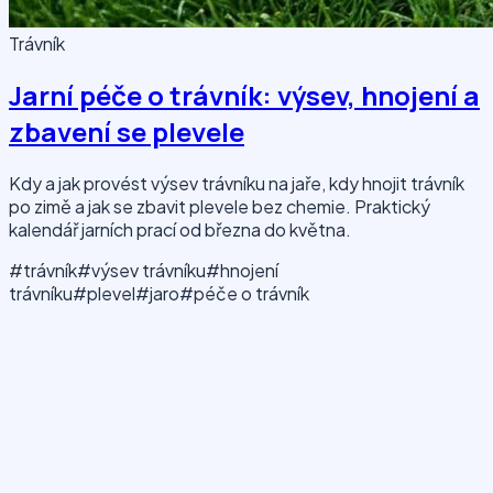
Trávník
Jarní péče o trávník: výsev, hnojení a
zbavení se plevele
Kdy a jak provést výsev trávníku na jaře, kdy hnojit trávník
po zimě a jak se zbavit plevele bez chemie. Praktický
kalendář jarních prací od března do května.
#trávník
#výsev trávníku
#hnojení
trávníku
#plevel
#jaro
#péče o trávník