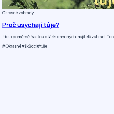
Okrasné zahrady
Proč usychají túje?
Jde o poměrně častou otázku mnohých majitelů zahrad. Tent
#Okrasné
#škůdci
#túje