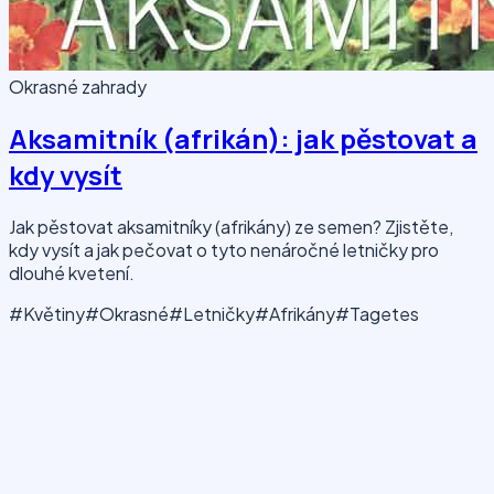
Okrasné zahrady
Aksamitník (afrikán): jak pěstovat a
kdy vysít
Jak pěstovat aksamitníky (afrikány) ze semen? Zjistěte,
kdy vysít a jak pečovat o tyto nenáročné letničky pro
dlouhé kvetení.
#Květiny
#Okrasné
#Letničky
#Afrikány
#Tagetes