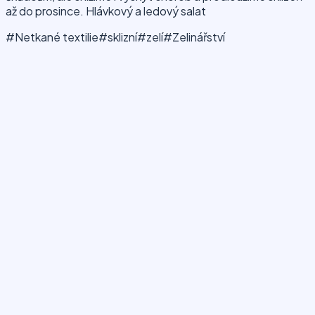
až do prosince. Hlávkový a ledový salat
#Netkané textilie
#sklizní
#zelí
#Zelinářství