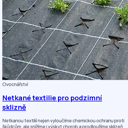
Ovocnářství
Netkané textilie pro podzimní
sklizně
Netkanou textilií nejen vyloučíme chemickou ochranu proti
škůdcům, ale snížíme i výskyt chorob a prodloužíme sklizeň