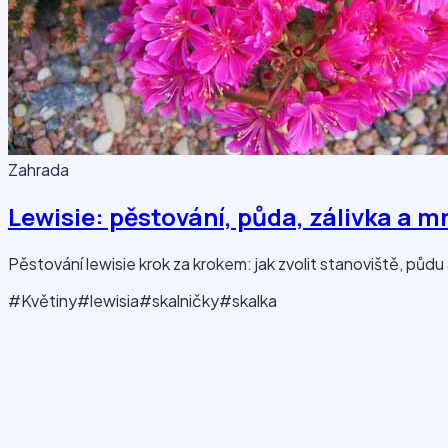
Zahrada
Lewisie: pěstování, půda, zálivka a m
Pěstování lewisie krok za krokem: jak zvolit stanoviště, půdu 
#Květiny
#lewisia
#skalničky
#skalka