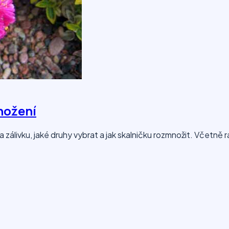
nožení
a zálivku, jaké druhy vybrat a jak skalničku rozmnožit. Včetně r