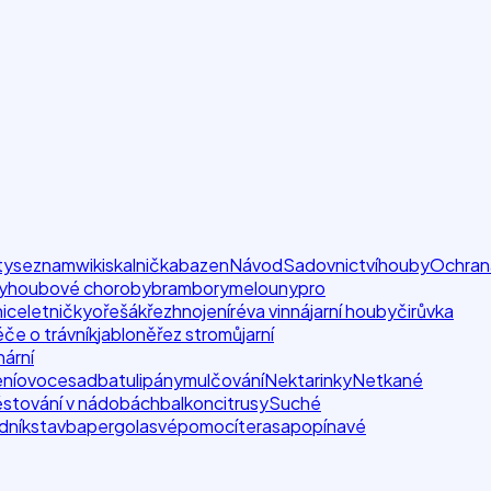
ty
seznam
wiki
skalnička
bazen
Návod
Sadovnictví
houby
Ochran
y
houbové choroby
brambory
melouny
pro
nice
letničky
ořešák
řez
hnojení
réva vinná
jarní houby
čirůvka
če o trávník
jabloně
řez stromů
jarní
nární
ní
ovoce
sadba
tulipány
mulčování
Nektarinky
Netkané
stování v nádobách
balkon
citrusy
Suché
dník
stavba
pergola
svépomocí
terasa
popínavé