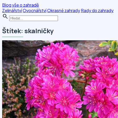
Blog vše o zahradě
Zelinářství
Ovocnářství
Okrasné zahrady
Rady do zahrady
search
Štítek: skalničky