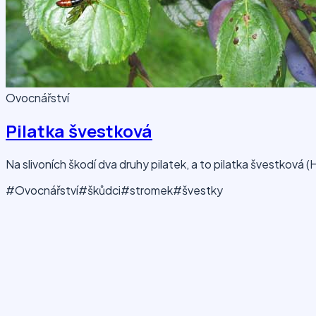
Ovocnářství
Pilatka švestková
Na slivoních škodí dva druhy pilatek, a to pilatka švestková
#Ovocnářství
#škůdci
#stromek
#švestky