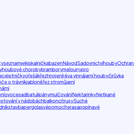
ty
seznam
wiki
skalnička
bazen
Návod
Sadovnictví
houby
Ochran
y
houbové choroby
brambory
melouny
pro
nice
letničky
ořešák
řez
hnojení
réva vinná
jarní houby
čirůvka
če o trávník
jabloně
řez stromů
jarní
nární
ní
ovoce
sadba
tulipány
mulčování
Nektarinky
Netkané
stování v nádobách
balkon
citrusy
Suché
dník
stavba
pergola
svépomocí
terasa
popínavé