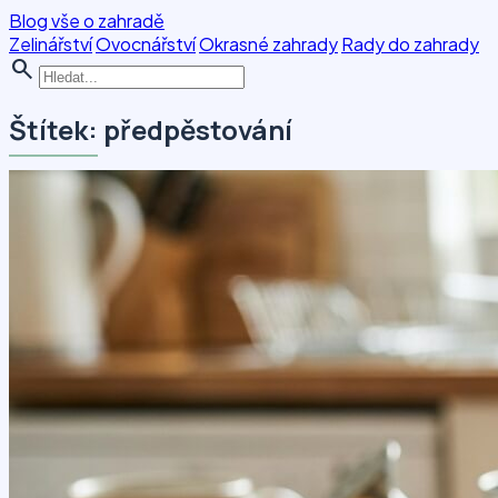
Blog vše o zahradě
Zelinářství
Ovocnářství
Okrasné zahrady
Rady do zahrady
search
Štítek: předpěstování