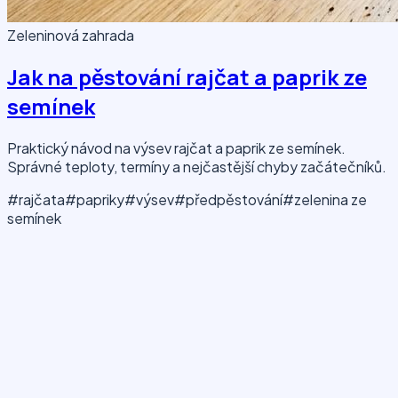
Zeleninová zahrada
Jak na pěstování rajčat a paprik ze
semínek
Praktický návod na výsev rajčat a paprik ze semínek.
Správné teploty, termíny a nejčastější chyby začátečníků.
#rajčata
#papriky
#výsev
#předpěstování
#zelenina ze
semínek