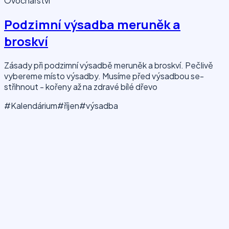
Ovocnářství
Podzimní výsadba meruněk a
broskví
Zásady při podzimní výsadbě meruněk a broskví. Pečlivě
vybereme místo výsadby. Musíme před výsadbou se-
střihnout - kořeny až na zdravé bílé dřevo
#Kalendárium
#říjen
#výsadba