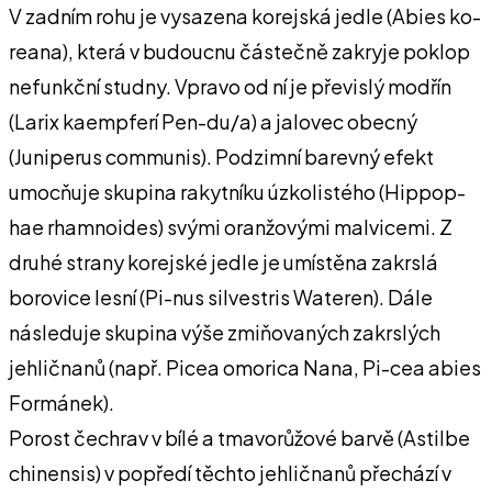
V zadním rohu je vysazena korejská jedle (Abies ko-
reana), která v budoucnu částečně zakryje poklop
nefunkční studny. Vpravo od ní je převislý modřín
(Larix kaempferí Pen-du/a) a jalovec obecný
(Juniperus communis). Podzimní barevný efekt
umocňuje skupina rakytníku úzkolistého (Hippop-
hae rhamnoides) svými oranžovými malvicemi. Z
druhé strany korejské jedle je umístěna zakrslá
borovice lesní (Pi-nus silvestris Wateren). Dále
následuje skupina výše zmiňovaných zakrslých
jehličnanů (např. Picea omorica Nana, Pi-cea abies
Formánek).
Porost čechrav v bílé a tmavorůžové barvě (Astilbe
chinensis) v popředí těchto jehličnanů přechází v