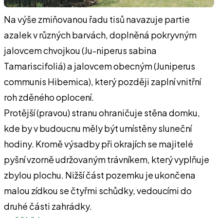
Na výše zmiňovanou řadu tisů navazuje partie
azalek v různých barvách, doplněná pokryvným
jalovcem chvojkou (Ju-niperus sabina
Tamariscifoliá) a jalovcem obecným (Juniperus
communis Hibemica), který později zaplní vnitřní
roh zděného oplocení.
Protější (pravou) stranu ohraničuje stěna domku,
kde by v budoucnu měly být umístěny sluneční
hodiny. Kromě výsadby při okrajích se majitelé
pyšní vzorně udržovaným trávníkem, který vyplňuje
zbylou plochu. Nižší část pozemku je ukončena
malou zídkou se čtyřmi schůdky, vedoucími do
druhé části zahrádky.