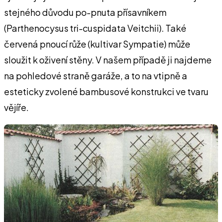
stejného důvodu po-pnuta přísavníkem
(Parthenocysus tri-cuspidata Veitchii). Také
červená pnoucí růže (kultivar Sympatie) může
sloužit k oživení stěny. V našem případě ji najdeme
na pohledové straně garáže, a to na vtipně a
esteticky zvolené bambusové konstrukci ve tvaru
vějíře.