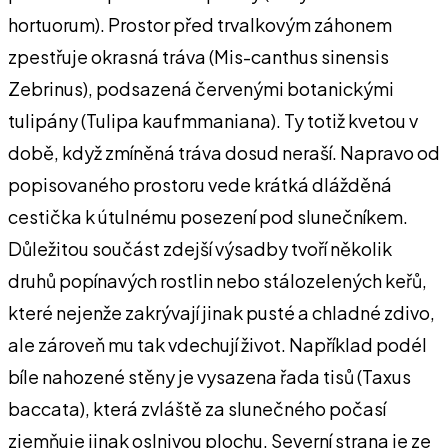
hortuorum). Prostor před trvalkovým záhonem
zpestřuje okrasná tráva (Mis-canthus sinensis
Zebrinus), podsazená červenými botanickými
tulipány (Tulipa kaufmmaniana). Ty totiž kvetou v
době, když zmíněná tráva dosud neraší. Napravo od
popisovaného prostoru vede krátká dlážděná
cestička k útulnému posezení pod slunečníkem.
Důležitou součást zdejší výsadby tvoří několik
druhů popínavých rostlin nebo stálozelených keřů,
které nejenže zakrývají jinak pusté a chladné zdivo,
ale zároveň mu tak vdechují život. Například podél
bíle nahozené stěny je vysazena řada tisů (Taxus
baccata), která zvláště za slunečného počasí
zjemňuje jinak oslnivou plochu. Severní strana je ze