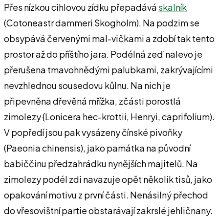
Přes nízkou cihlovou zídku přepadává
skalník
(Cotoneastr dammeri Skogholm). Na podzim se
obsypává červenými mal-vičkami a zdobí tak tento
prostor až do příštího jara. Podélná zeď nalevo je
přerušena tmavohnědými palubkami, zakrývajícími
nevzhlednou sousedovu kůlnu. Na nich je
připevněna dřevěná mřížka, zčásti porostlá
zimolezy {Lonicera hec-krottii, Henryi, caprifolium).
V popředí jsou pak vysázeny čínské pivoňky
(Paeonia chinensis), jako památka na původní
babiččinu předzahrádku nynějších majitelů. Na
zimolezy podél zdi navazuje opět několik tisů, jako
opakování motivu z první části. Nenásilný přechod
do vřesovištní partie obstarávají zakrslé jehličnany.