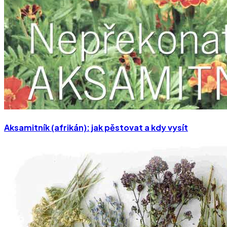
Aksamitník (afrikán): jak pěstovat a kdy vysít