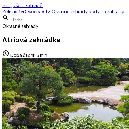
Blog vše o zahradě
Zelinářství
Ovocnářství
Okrasné zahrady
Rady do zahrady
search
Okrasné zahrady
Atriová zahrádka
schedule
Doba čtení: 5 min.