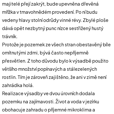
majitelé přejí zakrýt, bude upevněna dřevěná
mřížka v tmavohnědém provedení. Po ní budu
vedeny hlavy stolní odrůdy vinné révy. Zbylé ploše
dává opět nezbytný punc nízce sestřižený hustý
trávník.
Protože je pozemek ze všech stran obestavěný bíle
omítnutými zdmi, bývá často nepříjemně
přesvětlen. Z toho důvodu bylo k výsadbě použito
většího množství popínavých a stálezelených
rostlin. Tím je zároveň zajištěno, že ani v zimě není
zahrádka holá.
Realizace výsadby ve dvou úrovních dodala
pozemku na zajímavosti. Život a voda v jezírku
obohacuje zahradu o příjemné mikroklima a