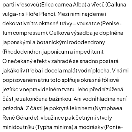
partii vřesovců (Erica carnea Alba) a vřesů (Calluna
vulga-ris Floře Pleno). Mezi nimi najdeme i
dekorativní trs okrasné trávy – vousatce (Penise-
tum compressum). Celková výsadba je doplněna
japonskými a botanickými rododendrony
(Rhododendron japonicum a impeditum).
O nečekaný efekt v zahradě se snadno postará
jakákoliv (třeba i docela malá) vodní plocha. V námi
popisovaném atriu toto splňuje okrasné fóliové
jezírko v nepravidelném tvaru. Jeho přední zúžená
část je zakončena bažinkou. Ani vodní hladina není
prázdná. Z části je pokrytá leknínem (Nymphaea
René Gérarde), v bažince pak četnými stvoly
minidoutníku (Typha minima) a modrásky (Ponte-