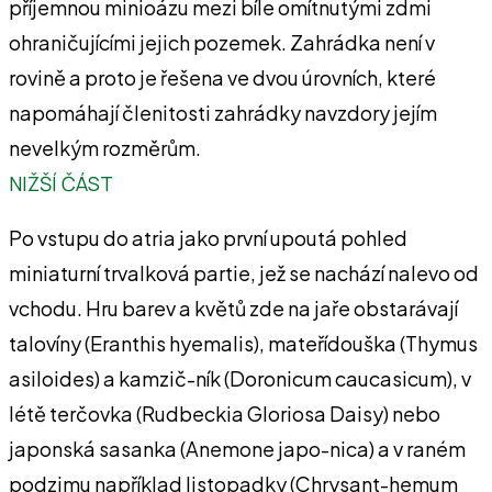
příjemnou minioázu mezi bíle omítnutými zdmi
ohraničujícími jejich pozemek. Zahrádka není v
rovině a proto je řešena ve dvou úrovních, které
napomáhají členitosti zahrádky navzdory jejím
nevelkým rozměrům.
NIŽŠÍ ČÁST
Po vstupu do atria jako první upoutá pohled
miniaturní trvalková partie, jež se nachází nalevo od
vchodu. Hru barev a květů zde na jaře obstarávají
talovíny (Eranthis hyemalis), mateřídouška (Thymus
asiloides) a kamzič-ník (Doronicum caucasicum), v
létě terčovka (Rudbeckia Gloriosa Daisy) nebo
japonská sasanka (Anemone japo-nica) a v raném
podzimu například listopadky (Chrysant-hemum