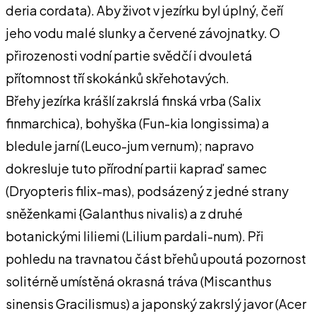
deria cordata). Aby život v jezírku byl úplný, čeří
jeho vodu malé slunky a červené závojnatky. O
přirozenosti vodní partie svědčí i dvouletá
přítomnost tří skokánků skřehotavých.
Břehy jezírka krášlí zakrslá finská vrba (Salix
finmarchica), bohyška (Fun-kia longissima) a
bledule jarní (Leuco-jum vernum); napravo
dokresluje tuto přírodní partii kapraď samec
(Dryopteris filix-mas), podsázený z jedné strany
sněženkami {Galanthus nivalis) a z druhé
botanickými liliemi (Lilium pardali-num). Při
pohledu na travnatou část břehů upoutá pozornost
solitérně umístěná okrasná tráva (Miscanthus
sinensis Gracilismus) a japonský zakrslý javor (Acer