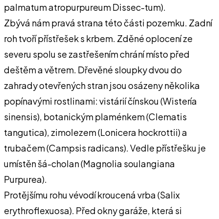
palmatum atropurpureum Dissec-tum).
Zbývá nám pravá strana této části pozemku. Zadní
roh tvoří přístřešek s krbem. Zděné oplocení ze
severu spolu se zastřešením chrání místo před
deštěm a větrem. Dřevěné sloupky dvou do
zahrady otevřených stran jsou osázeny několika
popínavými rostlinami: vistárií čínskou (Wistería
sinensis), botanickým plaménkem (Clematis
tangutica), zimolezem (Lonicera hockrottii) a
trubačem (Campsis radicans). Vedle přístřešku je
umístěn šá-cholan (Magnolia soulangiana
Purpurea).
Protějšímu rohu vévodí kroucená vrba (Salix
erythroflexuosa). Před okny garáže, která si