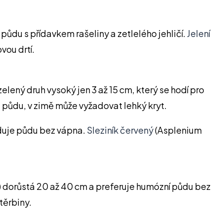
 půdu s přídavkem rašeliny a zetlelého jehličí.
Jelení
vou drtí.
elený druh vysoký jen 3 až 15 cm, který se hodí pro
 půdu, v zimě může vyžadovat lehký kryt.
žaduje půdu bez vápna.
Sleziník červený
(Asplenium
 dorůstá 20 až 40 cm a preferuje humózní půdu bez
těrbiny.