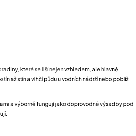
radiny, které se liší nejen vzhledem, ale hlavně
tín až stín a vlhčí půdu u vodních nádrží nebo poblíž
vinami a výborně fungují jako doprovodné výsadby pod
jí.