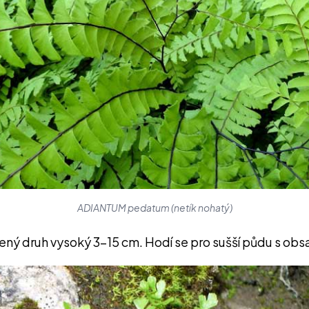
ADIANTUM pedatum (netík nohatý)
lený druh vysoký 3–15 cm. Hodí se pro sušší půdu s ob