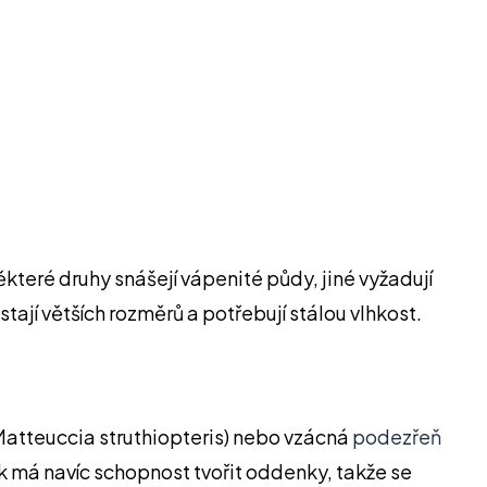
teré druhy snášejí vápenité půdy, jiné vyžadují
tají větších rozměrů a potřebují stálou vlhkost.
Matteuccia struthiopteris) nebo vzácná
podezřeň
ík má navíc schopnost tvořit oddenky, takže se