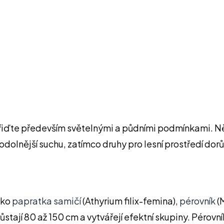
řiďte především světelnými a půdními podmínkami. Něk
dolnější suchu, zatímco druhy pro lesní prostředí dorůs
ako
papratka samičí
(Athyrium filix-femina),
pérovník
(
stají 80 až 150 cm a vytvářejí efektní skupiny. Pérovn