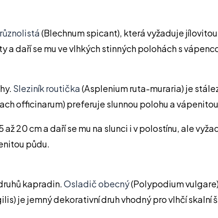
různolistá
(Blechnum spicant), která vyžaduje jílovitou
ty a daří se mu ve vlhkých stinných polohách s vápenco
uhy.
Sleziník routička
(Asplenium ruta-muraria) je stález
ach officinarum) preferuje slunnou polohu a vápenitou
 až 20 cm a daří se mu na slunci i v polostínu, ale vy
penitou půdu.
druhů kapradin.
Osladič obecný
(Polypodium vulgare)
lis) je jemný dekorativní druh vhodný pro vlhčí skalní š