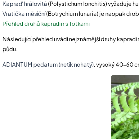
Kapraď hrálovitá
(Polystichum lonchitis) vyžaduje h
Vratička měsíční
(Botrychium lunaria) je naopak dro
Přehled druhů kapradin s fotkami
Následující přehled uvádí nejznámější druhy kapradin
půdu.
ADIANTUM pedatum (netík nohatý)
, vysoký 40–60 cm