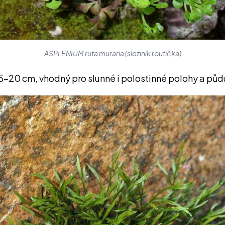
ASPLENIUM ruta muraria (sleziník routička)
15–20 cm, vhodný pro slunné i polostinné polohy a pů