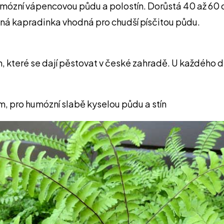
umózní vápencovou půdu a polostín. Dorůstá 40 až 60 
bná kapradinka vhodná pro chudší písčitou půdu.
, které se dají pěstovat v české zahradě. U každého d
, pro humózní slabě kyselou půdu a stín