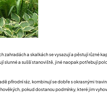
h zahradách a skalkách se vysazují a pěstují různé kap
 slunné a sušší stanoviště, jiné naopak potřebují polos
adě přírodní ráz, kombinují se dobře s okrasnými tra
hověkých, pokud dostanou podmínky, které jim vyhovu