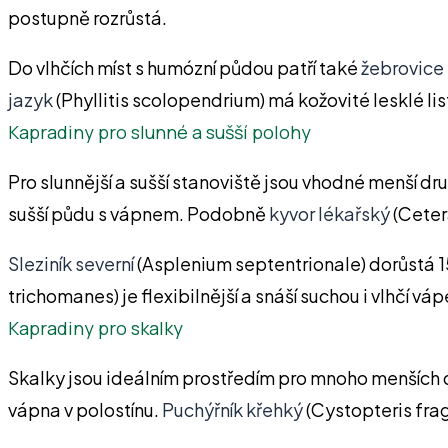
postupně rozrůstá.
Do vlhčích míst s humózní půdou patří také
žebrovice 
jazyk
(Phyllitis scolopendrium) má kožovité lesklé lis
Kapradiny pro slunné a sušší polohy
Pro slunnější a sušší stanoviště jsou vhodné menší dr
sušší půdu s vápnem. Podobně
kyvor lékařský
(Ceter
Sleziník severní
(Asplenium septentrionale) dorůstá 15
trichomanes) je flexibilnější a snáší suchou i vlhčí vá
Kapradiny pro skalky
Skalky jsou ideálním prostředím pro mnoho menších 
vápna v polostínu.
Puchýřník křehký
(Cystopteris fragi