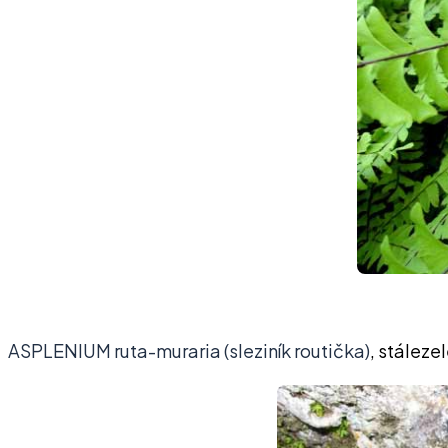
ASPLENIUM ruta-muraria (sleziník routička)
, stáleze