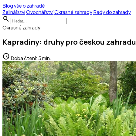
Blog vše o zahradě
Zelinářství
Ovocnářství
Okrasné zahrady
Rady do zahrady
search
Okrasné zahrady
Kapradiny: druhy pro českou zahradu
schedule
Doba čtení: 5 min.