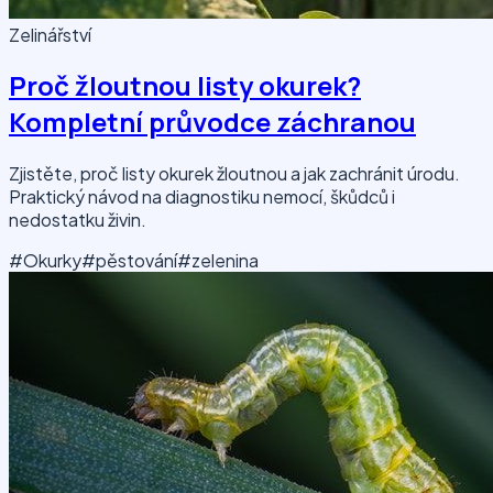
Zelinářství
Proč žloutnou listy okurek?
Kompletní průvodce záchranou
Zjistěte, proč listy okurek žloutnou a jak zachránit úrodu.
Praktický návod na diagnostiku nemocí, škůdců i
nedostatku živin.
#Okurky
#pěstování
#zelenina