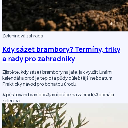
Zeleninová zahrada
Kdy sázet brambory? Termíny, triky
a rady pro zahradníky
Zjistěte, kdy sázet brambory na jaře, jak využít lunární
kalendář a proč je teplota půdy důležitější než datum.
Praktický návod pro bohatou úrodu.
#pěstování brambor
#jarní práce na zahradě
#domácí
zelenina