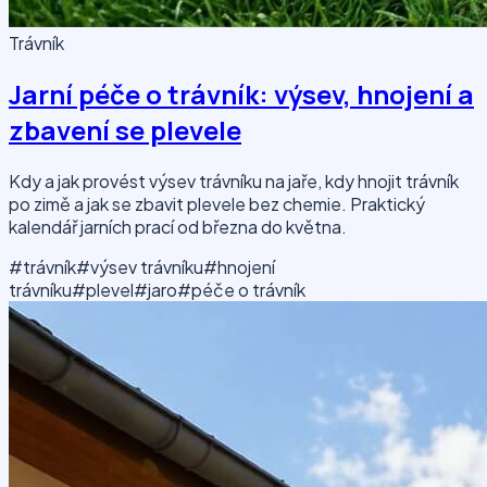
Trávník
Jarní péče o trávník: výsev, hnojení a
zbavení se plevele
Kdy a jak provést výsev trávníku na jaře, kdy hnojit trávník
po zimě a jak se zbavit plevele bez chemie. Praktický
kalendář jarních prací od března do května.
#trávník
#výsev trávníku
#hnojení
trávníku
#plevel
#jaro
#péče o trávník