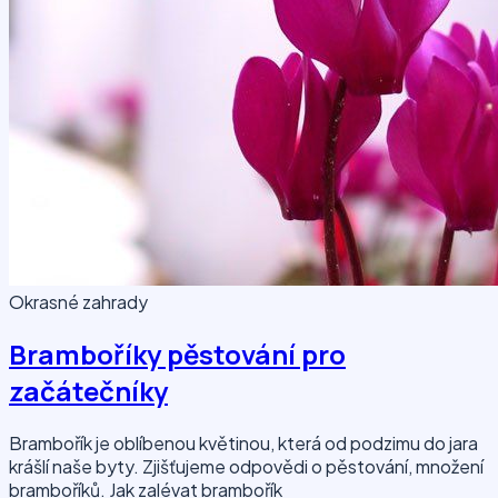
Okrasné zahrady
Bramboříky pěstování pro
začátečníky
Brambořík je oblíbenou květinou, která od podzimu do jara
krášlí naše byty. Zjišťujeme odpovědi o pěstování, množení
bramboříků. Jak zalévat brambořík