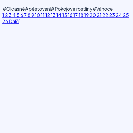
#Okrasné
#pěstování
#Pokojové rostliny
#Vánoce
1
2
3
4
5
6
7
8
9
10
11
12
13
14
15
16
17
18
19
20
21
22
23
24
25
26
Další