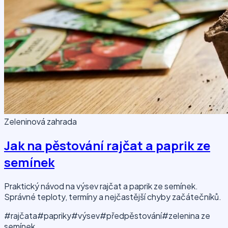
Zeleninová zahrada
Jak na pěstování rajčat a paprik ze
semínek
Praktický návod na výsev rajčat a paprik ze semínek.
Správné teploty, termíny a nejčastější chyby začátečníků.
#rajčata
#papriky
#výsev
#předpěstování
#zelenina ze
semínek