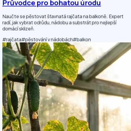
Průvodce pro bohatou úrodu
Naučte se pěstovat šťavnatá rajčata na balkoně. Expert
radí, jak vybrat odrůdu, nádobu a substrát pro nejlepší
domácí sklizeň.
#rajčata
#pěstování v nádobách
#balkon