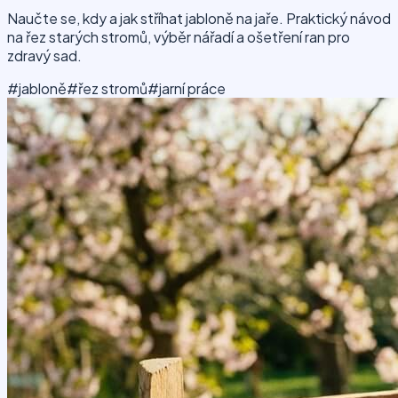
Naučte se, kdy a jak stříhat jabloně na jaře. Praktický návod
na řez starých stromů, výběr nářadí a ošetření ran pro
zdravý sad.
#jabloně
#řez stromů
#jarní práce