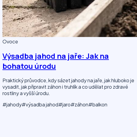
Ovoce
Výsadba jahod na jaře: Jak na
bohatou úrodu
Praktický průvodce, kdy sázet jahody na jaře, jak hluboko je
vysadit, jak připravit záhon i truhlík a co udělat pro zdravé
rostliny a vyšší úrodu.
#jahody
#výsadba jahod
#jaro
#záhon
#balkon