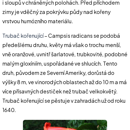
i sloupů v chráněných polohách. Před příchodem
zimy je vděčný za pokrývku půdy nad kořeny
vrstvou humózního materiálu.
Trubač kořenující
– Campsis radicans se podobá
předešlému druhu, květy má však o trochu menší,
vně oranžové, uvnitř šarlatové, trubkovité, podobné
malým gloxíniím, uspořádané ve shlucích. Tento
druh, původem ze Severní Ameriky, dorůstá do
výšky 8 m, ve vinorodých oblastech až do 10 m a má
více přísavných destiček než trubač velkokvětý.
Trubač kořenující se pěstuje v zahradách už od roku
1640.