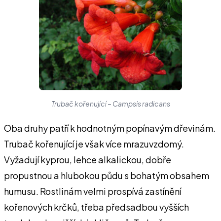
Trubač kořenující – Campsis radicans
Oba druhy patří k hodnotným popínavým dřevinám.
Trubač kořenující je však více mrazuvzdomý.
Vyžadují kyprou, lehce alkalickou, dobře
propustnou a hlubokou půdu s bohatým obsahem
humusu. Rostlinám velmi prospívá zastínění
kořenových krčků, třeba předsadbou vyšších