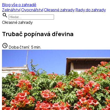
Blog vše o zahradě
Zelinářství
Ovocnářství
Okrasné zahrady
Rady do zahrady
search
Okrasné zahrady
Trubač popínavá dřevina
schedule
Doba čtení: 5 min.