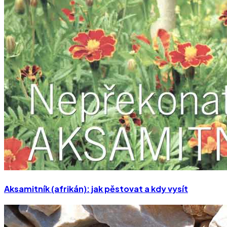
Aksamitník (afrikán): jak pěstovat a kdy vysít