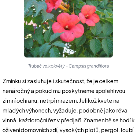
Trubač velkokvětý – Campsis grandifiora
Zmínku si zasluhuje i skutečnost, že je celkem
nenáročný a pokud mu poskytneme spolehlivou
zimní ochranu, netrpí mrazem. Jelikož kvete na
mladých výhonech, vyžaduje, podobně jako réva
vinná, každoroční řez v předjaří. Znamenitě se hodí k
oživení domovních zdí, vysokých plotů, pergol, loubí