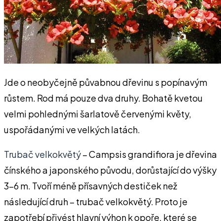
Jde o neobyčejně půvabnou dřevinu s popínavým
růstem. Rod má pouze dva druhy. Bohatě kvetou
velmi pohlednými šarlatově červenými květy,
uspořádanými ve velkých latách.
Trubač velkokvětý
– Campsis grandifiora je dřevina
čínského a japonského původu, dorůstající do výšky
3-6 m. Tvoří méně přísavných destiček než
následující druh – trubač velkokvětý. Proto je
zapotřebí přivést hlavní výhon k opoře, které se