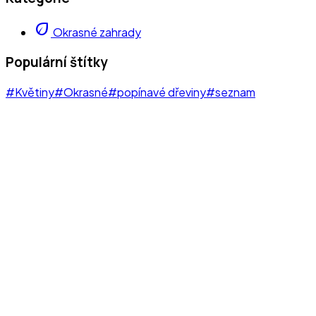
eco
Okrasné zahrady
Populární štítky
#Květiny
#Okrasné
#popínavé dřeviny
#seznam