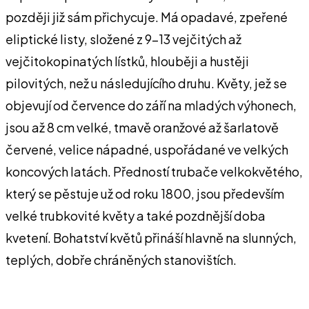
později již sám přichycuje. Má opadavé, zpeřené
eliptické listy, složené z 9-13 vejčitých až
vejčitokopinatých lístků, hlouběji a hustěji
pilovitých, než u následujícího druhu. Květy, jež se
objevují od července do září na mladých výhonech,
jsou až 8 cm velké, tmavě oranžové až šarlatově
červené, velice nápadné, uspořádané ve velkých
koncových latách. Předností trubače velkokvětého,
který se pěstuje už od roku 1800, jsou především
velké trubkovité květy a také pozdnější doba
kvetení. Bohatství květů přináší hlavně na slunných,
teplých, dobře chráněných stanovištích.