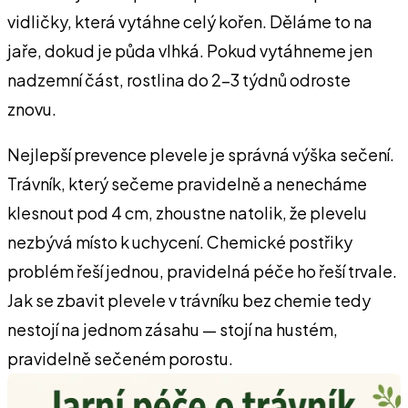
vidličky, která vytáhne celý kořen. Děláme to na
jaře, dokud je půda vlhká. Pokud vytáhneme jen
nadzemní část, rostlina do 2–3 týdnů odroste
znovu.
Nejlepší prevence plevele je správná výška sečení.
Trávník, který sečeme pravidelně a nenecháme
klesnout pod 4 cm, zhoustne natolik, že plevelu
nezbývá místo k uchycení. Chemické postřiky
problém řeší jednou, pravidelná péče ho řeší trvale.
Jak se zbavit plevele v trávníku bez chemie tedy
nestojí na jednom zásahu — stojí na hustém,
pravidelně sečeném porostu.