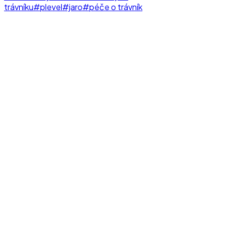
trávníku
#plevel
#jaro
#péče o trávník