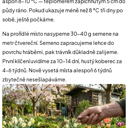
aspoň 8–10 °C — teploměrem zapíchnutým 5 cm do
půdy ráno. Pokud ukazuje méně než 8 °C tři dny po
sobě, ještě počkáme.
Na prořídlé místo nasypeme 30–40 g semene na
metr čtvereční. Semeno zapracujeme lehce do
povrchu hráběmi, pak trávník důkladně zalijeme.
První klíčení uvidíme za 10–14 dní, hustý koberec za
4–6 týdnů. Nově vysetá místa alespoň 6 týdnů
zbytečně nesešlapáváme.