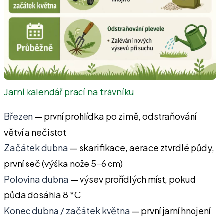
Jarní kalendář prací na trávníku
Březen
— první prohlídka po zimě, odstraňování
větví a nečistot
Začátek dubna
— skarifikace, aerace ztvrdlé půdy,
první seč (výška nože 5–6 cm)
Polovina dubna
— výsev prořídlých míst, pokud
půda dosáhla 8 °C
Konec dubna / začátek května
— první jarní hnojení