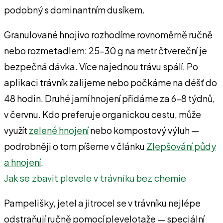
podobný s dominantním dusíkem.
Granulované hnojivo rozhodíme rovnoměrně ručně
nebo rozmetadlem: 25–30 g na metr čtvereční je
bezpečná dávka. Více najednou trávu spálí. Po
aplikaci trávník zalijeme nebo počkáme na déšť do
48 hodin. Druhé jarní hnojení přidáme za 6–8 týdnů,
v červnu. Kdo preferuje organickou cestu, může
využít
zelené hnojení
nebo kompostový výluh —
podrobněji o tom píšeme v článku
Zlepšování půdy
a hnojení
.
Jak se zbavit plevele v trávníku bez chemie
Pampelišky, jetel a jitrocel se v trávníku nejlépe
odstraňují ručně pomocí plevelotaže — speciální