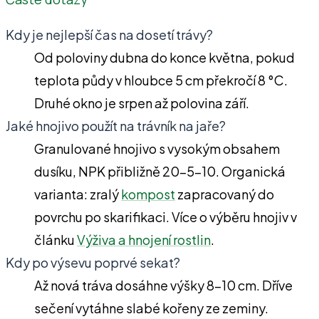
Kdy je nejlepší čas na dosetí trávy?
Od poloviny dubna do konce května, pokud
teplota půdy v hloubce 5 cm překročí 8 °C.
Druhé okno je srpen až polovina září.
Jaké hnojivo použít na trávník na jaře?
Granulované hnojivo s vysokým obsahem
dusíku, NPK přibližně 20–5–10. Organická
varianta: zralý
kompost
zapracovaný do
povrchu po skarifikaci. Více o výběru hnojiv v
článku
Výživa a hnojení rostlin
.
Kdy po výsevu poprvé sekat?
Až nová tráva dosáhne výšky 8–10 cm. Dříve
sečení vytáhne slabé kořeny ze zeminy.