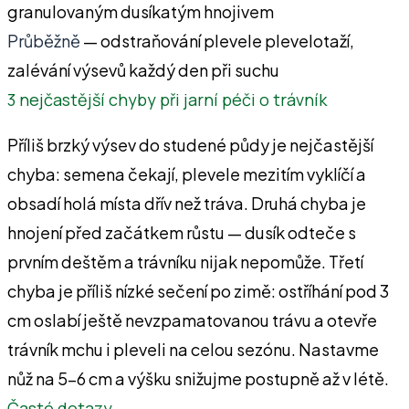
granulovaným dusíkatým hnojivem
Průběžně
— odstraňování plevele plevelotaží,
zalévání výsevů každý den při suchu
3 nejčastější chyby při jarní péči o trávník
Příliš brzký výsev do studené půdy je nejčastější
chyba: semena čekají, plevele mezitím vyklíčí a
obsadí holá místa dřív než tráva. Druhá chyba je
hnojení před začátkem růstu — dusík odteče s
prvním deštěm a trávníku nijak nepomůže. Třetí
chyba je příliš nízké sečení po zimě: ostříhání pod 3
cm oslabí ještě nevzpamatovanou trávu a otevře
trávník mchu i pleveli na celou sezónu. Nastavme
nůž na 5–6 cm a výšku snižujme postupně až v létě.
Časté dotazy