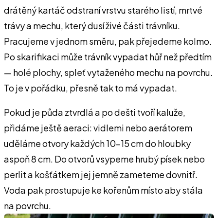
drátěný kartáč odstraní vrstvu starého listí, mrtvé
trávy a mechu, který dusí živé části trávníku.
Pracujeme v jednom směru, pak přejedeme kolmo.
Po skarifikaci může trávník vypadat hůř než předtím
— holé plochy, spleť vytaženého mechu na povrchu.
To je v pořádku, přesně tak to má vypadat.
Pokud je půda ztvrdlá a po dešti tvoří kaluže,
přidáme ještě aeraci: vidlemi nebo aerátorem
uděláme otvory každých 10–15 cm do hloubky
aspoň 8 cm. Do otvorů vsypeme hrubý písek nebo
perlit a košťátkem jej jemně zameteme dovnitř.
Voda pak prostupuje ke kořenům místo aby stála
na povrchu.