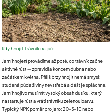
Kdy hnojit trávník na jaře
Jarní hnojení provádíme až poté, co trávník začne
aktivně růst — zpravidla koncem dubna nebo
začátkem května. Příliš brzy hnojit nemá smysl:
studená půda živiny nevstřebá a déšť je spláchne.
Jarní hnojivo musí mít vysoký obsah dusíku, který
nastartuje růst a vrátí trávníku zelenou barvu.
Typický NPK poměr pro jaro: 20–5–10 nebo