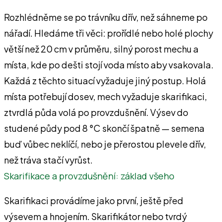
Rozhlédněme se po trávníku dřív, než sáhneme po
nářadí. Hledáme tři věci: prořídlé nebo holé plochy
větší než 20 cm v průměru, silný porost mechu a
místa, kde po dešti stojí voda místo aby vsakovala.
Každá z těchto situací vyžaduje jiný postup. Holá
místa potřebují dosev, mech vyžaduje skarifikaci,
ztvrdlá půda volá po provzdušnění. Výsev do
studené půdy pod 8 °C skončí špatně — semena
buď vůbec neklíčí, nebo je přerostou plevele dřív,
než tráva stačí vyrůst.
Skarifikace a provzdušnění: základ všeho
Skarifikaci provádíme jako první, ještě před
výsevem a hnojením. Skarifikátor nebo tvrdý