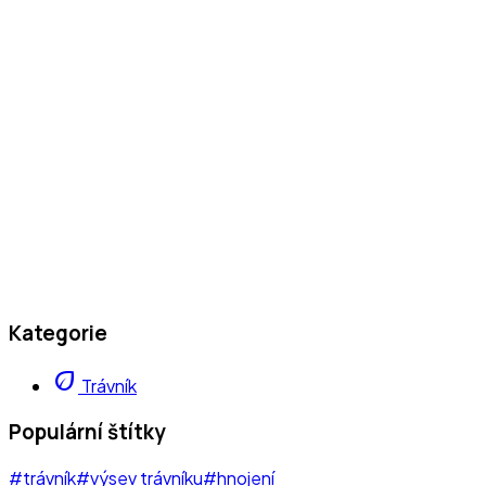
Kategorie
eco
Trávník
Populární štítky
#trávník
#výsev trávníku
#hnojení