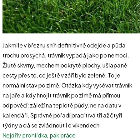
Jakmile v březnu sníh definitivně odejde a půda
trochu prosychá, trávník vypadá jako po nemoci.
Žluté skvrny, mechem pokryté plochy, ušlapané
cesty přes to, co ještě v září bylo zelené. To je
normální stav po zimě. Otázka kdy vysévat trávník
na jaře a kdy hnojit trávník po zimě má přímou
odpověď: záleží na teplotě půdy, ne na datu v
kalendáři. Správné pořadí prací trvá tři až čtyři
týdny a dá se zvládnout i o víkendech.
Nejdřív prohlídka, pak práce