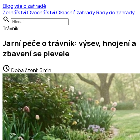
Blog vše o zahradě
Zelinářství
Ovocnářství
Okrasné zahrady
Rady do zahrady
search
Trávník
Jarní péče o trávník: výsev, hnojení a
zbavení se plevele
schedule
Doba čtení: 5 min.