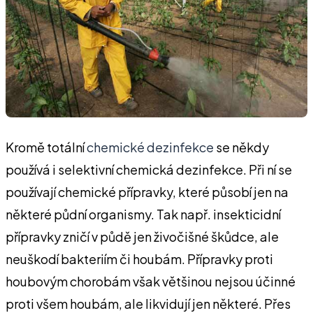
Kromě totální
chemické dezinfekce
se někdy
používá i selektivní chemická dezinfekce. Při ní se
používají chemické přípravky, které působí jen na
některé půdní organismy. Tak např. insekticidní
přípravky zničí v půdě jen živočišné škůdce, ale
neuškodí bakteriím či houbám. Přípravky proti
houbovým chorobám však většinou nejsou účinné
proti všem houbám, ale likvidují jen některé. Přes