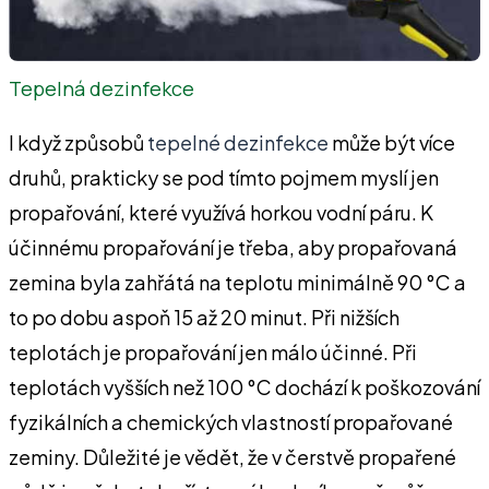
Tepelná dezinfekce
I když způsobů
tepelné dezinfekce
může být více
druhů, prakticky se pod tímto pojmem myslí jen
propařování, které využívá horkou vodní páru. K
účinnému propařování je třeba, aby propařovaná
zemina byla zahřátá na teplotu minimálně 90 °C a
to po dobu aspoň 15 až 20 minut. Při nižších
teplotách je propařování jen málo účinné. Při
teplotách vyšších než 100 °C dochází k poškozování
fyzikálních a chemických vlastností propařované
zeminy. Důležité je vědět, že v čerstvě propařené