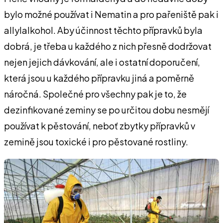
bylo možné používat i Nematin a pro pařeniště pak i
allylalkohol. Aby účinnost těchto přípravků byla
dobrá, je třeba u každého z nich přesně dodržovat
nejen jejich dávkování, ale i ostatní doporučení,
která jsou u každého přípravku jiná a poměrně
náročná. Společné pro všechny pak je to, že
dezinfikované zeminy se po určitou dobu nesmějí
používat k pěstování, neboť zbytky přípravků v
zemině jsou toxické i pro pěstované rostliny.