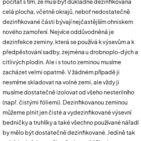
počítat s tím, že musí být důkladně dezinfikována
celá plocha, včetně okrajů, neboť nedostatečně
dezinfikované části bývají nejčastějším ohniskem
nového zamoření. Nejvíce oddůvodněná je
dezinfekce zeminy, která se používá k výsevům a k
předpěstování sadby, zejména u drobnoplo-dých a
citlivých plodin. Ale i s touto zeminou musíme
zacházet velmi opatrně. V žádném případě ji
nesmíme skladovat na volné zemi, ale vždy ji
musíme dostatečně izolovat od všeho nesterilního
(např. čistými fóliemi). Dezinfikovanou zeminou
můžeme plnit jen čisté a vydezinfikované výsevní
bedničky a truhlíky a také všechno používané nářadí
by mělo být dostatečně dezinfikované. Jedině tak