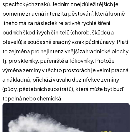
specifických znaků. Jedním z nejdůležitějších je
poměrně značná intenzita pěstování, která kromě
jiného má za následek relativně rychlé šíření
půdních škodlivých činitelů (chorob, škůdců a
plevelů) a současně snadný vznik půdní únavy. Platí
to zejména pro nejintenzivnější zahradnické plochy,
tj. pro skleníky, pařeniště a fóliovníky. Protože
výměna zeminy v těchto prostorách je velmi pracná
a nákladná, přichází v úvahu dezinfekce zeminy
(půdy, pěstebních substrátů), která může být buď
tepelná nebo chemická.