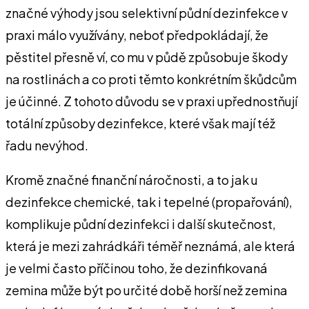
značné výhody jsou selektivní půdní dezinfekce v
praxi málo využívány, neboť předpokládají, že
pěstitel přesně ví, co mu v půdě způsobuje škody
na rostlinách a co proti těmto konkrétním škůdcům
je účinné. Z tohoto důvodu se v praxi upřednostňují
totální způsoby dezinfekce, které však mají též
řadu nevýhod.
Kromě značné finanční náročnosti, a to jak u
dezinfekce chemické, tak i tepelné (propařování),
komplikuje půdní dezinfekci i další skutečnost,
která je mezi zahrádkáři téměř neznámá, ale která
je velmi často příčinou toho, že dezinfikovaná
zemina může být po určité době horší než zemina