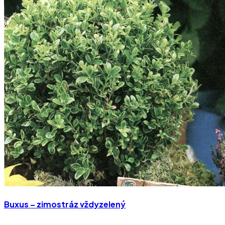
Buxus – zimostráz vždyzelený