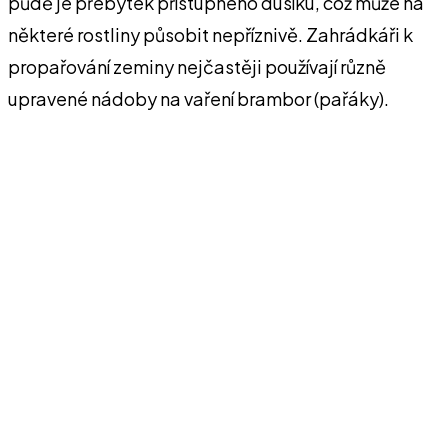
půdě je přebytek přístupného dusíku, což může na
některé rostliny působit nepříznivě. Zahrádkáři k
propařování zeminy nejčastěji používají různě
upravené nádoby na vaření brambor (pařáky).