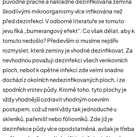
původně pracně a nákladně dezinfikovaná zemina
škodlivými mikroorganismy více infikována než
před dezinfekcí. V odborné literatuře se tomuto
jevu říká „bumerangový efekt“. Co však dělat, aby k
tomuto nedošlo? Především si musíme nejdřív
rozmyslet, které zeminy je vhodné dezinfikovat. Za
nevhodnou považuji dezinfekci všech venkovních
ploch, neboť k opětné infekci zde velmi snadno
dochází z okolních nedezinfikovaných ploch, i ze
spodních vrstev půdy. Kromě toho, tyto plochy je
vždy vhodnější ozdravit vhodným osevním
postupem, což už není vždy tak jednoduché u
skleníků, pařenišť nebo fóliovníků. Zde již je
dezinfekce půdy více opodstatněná, avšak je třeba