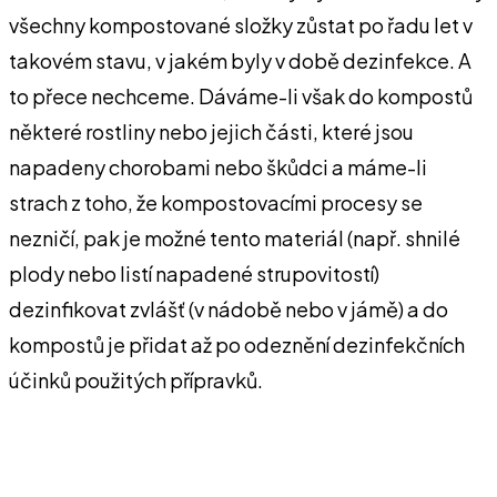
všechny kompostované složky zůstat po řadu let v
takovém stavu, v jakém byly v době dezinfekce. A
to přece nechceme. Dáváme-li však do kompostů
některé rostliny nebo jejich části, které jsou
napadeny chorobami nebo škůdci a máme-li
strach z toho, že kompostovacími procesy se
nezničí, pak je možné tento materiál (např. shnilé
plody nebo listí napadené strupovitostí)
dezinfikovat zvlášť (v nádobě nebo v jámě) a do
kompostů je přidat až po odeznění dezinfekčních
účinků použitých přípravků.