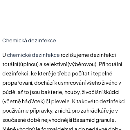
Chemická dezinfekce
U
chemické dezinfekce
rozlišujeme dezinfekci
totální (úplnou) a selektivní (výběrovou). Při totální
dezinfekci, ke které je třeba počítat i tepelné
propařování, dochází k usmrcování všeho živého v
půdě, ať to jsou bakterie, houby, živočišní škůdci
(včetně háďátek) či plevele. K takovéto dezinfekci
používáme přípravky, z nichž pro zahrádkáře je v
současné době nejvhodnější Basamid granule.
Méně vhodný je formaldehyd a do nedávné doby