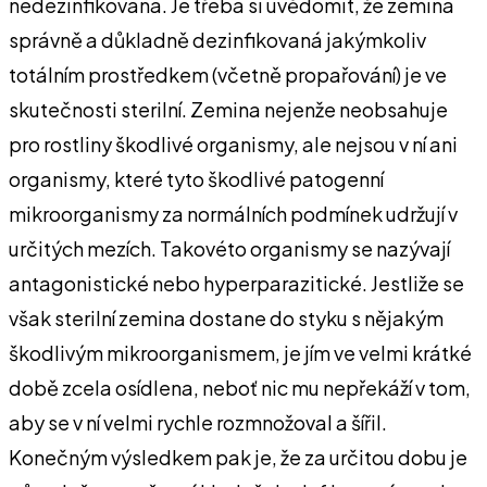
nedezinfikovaná. Je třeba si uvědomit, že zemina
správně a důkladně dezinfikovaná jakýmkoliv
totálním prostředkem (včetně propařování) je ve
skutečnosti sterilní. Zemina nejenže neobsahuje
pro rostliny škodlivé organismy, ale nejsou v ní ani
organismy, které tyto škodlivé patogenní
mikroorganismy za normálních podmínek udržují v
určitých mezích. Takovéto organismy se nazývají
antagonistické nebo hyperparazitické. Jestliže se
však sterilní zemina dostane do styku s nějakým
škodlivým mikroorganismem, je jím ve velmi krátké
době zcela osídlena, neboť nic mu nepřekáží v tom,
aby se v ní velmi rychle rozmnožoval a šířil.
Konečným výsledkem pak je, že za určitou dobu je