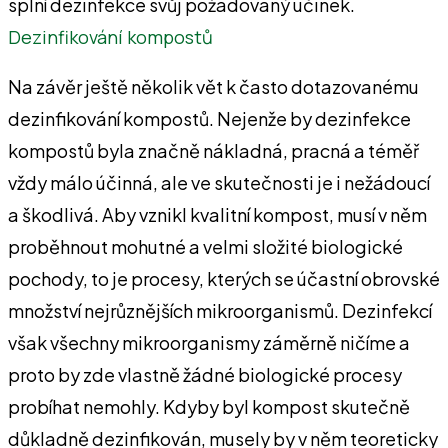
splní dezinfekce svůj požadovaný účinek.
Dezinfikování kompostů
Na závěr ještě několik vět k často dotazovanému
dezinfikování kompostů. Nejenže by dezinfekce
kompostů byla značně nákladná, pracná a téměř
vždy málo účinná, ale ve skutečnosti je i nežádoucí
a škodlivá. Aby vznikl kvalitní kompost, musí v něm
proběhnout mohutné a velmi složité biologické
pochody, to je procesy, kterých se účastní obrovské
množství nejrůznějších mikroorganismů. Dezinfekcí
však všechny mikroorganismy záměrně ničíme a
proto by zde vlastně žádné biologické procesy
probíhat nemohly. Kdyby byl kompost skutečně
důkladně dezinfikován, musely by v něm teoreticky