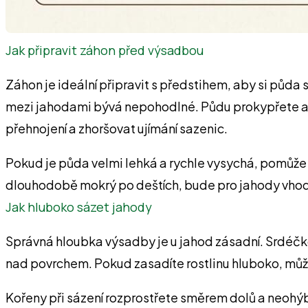
Jak připravit záhon před výsadbou
Záhon je ideální připravit s předstihem, aby si půda
mezi jahodami bývá nepohodlné. Půdu prokypřete a 
přehnojení a zhoršovat ujímání sazenic.
Pokud je půda velmi lehká a rychle vysychá, pomůže v
dlouhodobě mokrý po deštích, bude pro jahody vhod
Jak hluboko sázet jahody
Správná hloubka výsadby je u jahod zásadní. Srdéčko,
nad povrchem. Pokud zasadíte rostlinu hluboko, může
Kořeny při sázení rozprostřete směrem dolů a neohýb