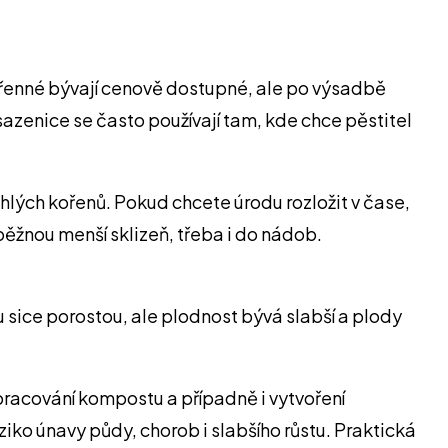
ořenné bývají cenově dostupné, ale po výsadbě
 sazenice se často používají tam, kde chce pěstitel
hlých kořenů. Pokud chcete úrodu rozložit v čase,
běžnou menší sklizeň, třeba i do nádob.
 sice porostou, ale plodnost bývá slabší a plody
pracování kompostu a případně i vytvoření
ziko únavy půdy, chorob i slabšího růstu. Praktická