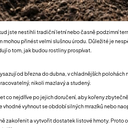
d jste nestihli tradiční letní nebo časně podzimní ter
ám mohou přinést velmi slušnou úrodu. Důležité je ne
jí o tom, jak budou rostliny prospívat.
ysazují od března do dubna, v chladnějších polohách 
pracovatelný, nikoli mazlavý a studený.
et co nejdříve po jejich doručení, aby kořeny zbytečn
ch je vhodné vyhnout se období silných mrazíků nebo na
ě zakořenit a vytvořit dostatek listové hmoty. Proto ob