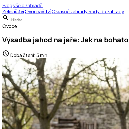
Blog vše o zahradě
Zelinářství
Ovocnářství
Okrasné zahrady
Rady do zahrady
search
Ovoce
Výsadba jahod na jaře: Jak na bohat
schedule
Doba čtení: 5 min.