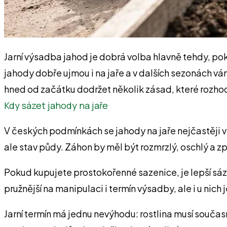
Jarní výsadba jahod je dobrá volba hlavně tehdy, poku
jahody dobře ujmou i na jaře a v dalších sezonách v
hned od začátku dodržet několik zásad, které rozhodu
Kdy sázet jahody na jaře
V českých podmínkách se jahody na jaře nejčastěji v
ale stav půdy. Záhon by měl být rozmrzlý, oschlý a z
Pokud kupujete prostokořenné sazenice, je lepší sáz
pružnější na manipulaci i termín výsadby, ale i u ni
Jarní termín má jednu nevýhodu: rostlina musí současn