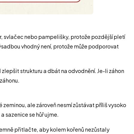
r, svlačec nebo pampelišky, protože pozdější pletí
výsadbou vhodný není, protože může podporovat
zlepšit strukturu a dbát na odvodnění. Je-li záhon
 záhonu.
é zeminou, ale zároveň nesmí zůstávat příliš vysoko
a sazenice se hůř ujme.
jemně přitlačte, aby kolem kořenů nezůstaly