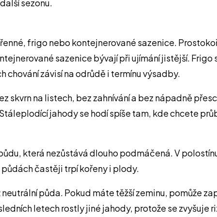
 další sezonu.
ořenné, frigo nebo kontejnerované sazenice. Prostok
tejnerované sazenice bývají při ujímání jistější. Frigo
h chování závisí na odrůdě i termínu výsadby.
z skvrn na listech, bez zahnívání a bez nápadně přesc
 Stáleplodící jahody se hodí spíše tam, kde chcete prů
 půdu, která nezůstává dlouho podmáčená. V polostínu
dách častěji trpí kořeny i plody.
ž neutrální půda. Pokud máte těžší zeminu, pomůže za
dních letech rostly jiné jahody, protože se zvyšuje ri