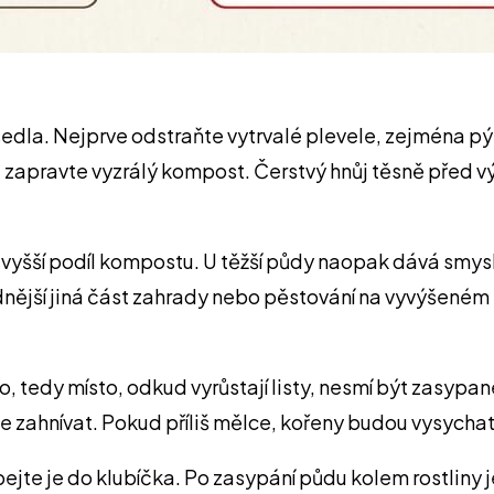
 sedla. Nejprve odstraňte vytrvalé plevele, zejména pý
zapravte vyzrálý kompost. Čerstvý hnůj těsně před 
yšší podíl kompostu. U těžší půdy naopak dává smysl 
nější jiná část zahrady nebo pěstování na vyvýšeném
 tedy místo, odkud vyrůstají listy, nesmí být zasypan
 zahnívat. Pokud příliš mělce, kořeny budou vysychat 
ejte je do klubíčka. Po zasypání půdu kolem rostliny 