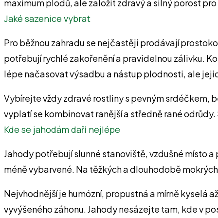
maximum plodů, ale založit zdravý a silný porost pro
Jaké sazenice vybrat
Pro běžnou zahradu se nejčastěji prodávají prostok
potřebují rychlé zakořenění a pravidelnou zálivku. Kon
lépe načasovat výsadbu a nástup plodnosti, ale jejic
Vybírejte vždy zdravé rostliny s pevným srdéčkem, be
vyplatí se kombinovat ranější a středně rané odrůdy.
Kde se jahodám daří nejlépe
Jahody potřebují slunné stanoviště, vzdušné místo a
méně vybarvené. Na těžkých a dlouhodobě mokrých pů
Nejvhodnější je humózní, propustná a mírně kyselá a
vyvýšeného záhonu. Jahody nesázejte tam, kde v posle