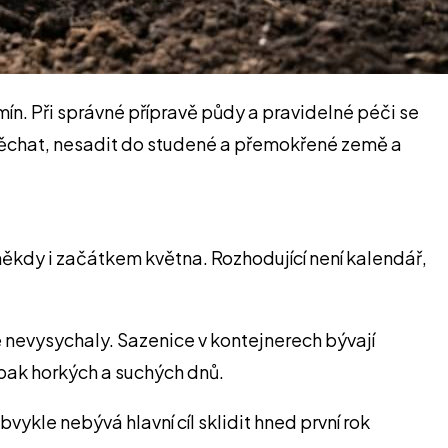
mín. Při správné přípravě půdy a pravidelné péči se
spěchat, nesadit do studené a přemokřené země a
někdy i začátkem května. Rozhodující není kalendář,
ě nevysychaly. Sazenice v kontejnerech bývají
opak horkých a suchých dnů.
vykle nebývá hlavní cíl sklidit hned první rok