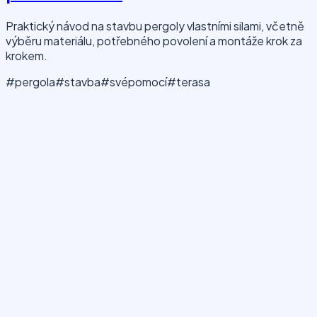
Praktický návod na stavbu pergoly vlastními silami, včetně
výběru materiálu, potřebného povolení a montáže krok za
krokem.
#pergola
#stavba
#svépomocí
#terasa