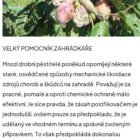
VELKÝ POMOCNÍK ZAHRÁDKÁŘE
Mnozí drobní pěstitelé poněkud opomíjejí některé
staré, osvědčené způsoby mechanické likvidace
zdrojů chorob a škůdců na zahradě. Považují je za
pracné, pomalé a oproti chemické ochraně málo
efektivní. Je sice pravda, že zásah postřikovačem je
jednodušší, ovšem pouze za předpokladu, že je
udělaný ve vhodném termínu a správně zvoleným
přípravkem. To však předpokládá dokonalou