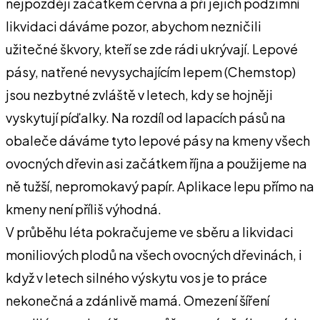
nejpozději začátkem června a při jejich podzimní
likvidaci dáváme pozor, abychom nezničili
užitečné škvory, kteří se zde rádi ukrývají. Lepové
pásy, natřené nevysychajícím lepem (Chemstop)
jsou nezbytné zvláště v letech, kdy se hojněji
vyskytují píďalky. Na rozdíl od lapacích pásů na
obaleče dáváme tyto lepové pásy na kmeny všech
ovocných dřevin asi začátkem října a použijeme na
ně tužší, nepromokavý papír. Aplikace lepu přímo na
kmeny není příliš výhodná.
V průběhu léta pokračujeme ve sběru a likvidaci
moniliových plodů na všech ovocných dřevinách, i
když v letech silného výskytu vos je to práce
nekonečná a zdánlivě mamá. Omezení šíření