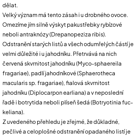
dělat.
Velký význam má tento zásah i u drobného ovoce.
Omezíme jím silně výskyt pakustřebky rybízové
neboli antraknózy (Drepanopeziza ribis).
Odstranění starých listů a všech odumřelých částí je
velmi důležité i u jahodníku. Přetrvává na nich
červená skvrnitost jahodníku (Myco-sphaereila
fragariae), padlí jahodníkové (Sphaerotheca
macularis sp. fragariae), fialová skvrnitost
jahodníku (Diplocarpon earliana) a v neposlední
řadě i botrytida neboli plíseň šedá (Botryotinia fuc-
keliana).
Z uvedeného přehledu je zřejmé, že důkladné,
pečlivé a celoplošné odstranění opadaného listí je