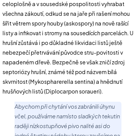
celoplošně a v sousedské pospolitosti vyhrabat
všechna zákoutí, odkud se na jaře při rašení mohou
šířit větrem spory houby (askospory) na nově rašící
listy a infikovat i stromy na sousedících parcelách. U
hrušní zůstává i po důkladné likvidaci listů ještě
nebezpečí přetrvávání původce stru-povitosti v
napadeném dřevě. Bezpečně se však zničí zdroj
septoriózy hrušní, známé též pod názvem bílá
skvrnitost (Mykospharerella sentina) a hnědnutí
hrušňových listů (Diplocarpon soraueri).
Abychom při chytání vos zabránili úhynu
včel, používáme namísto sladkých tekutin
raději nízkostupňové pivo nalité asi do
jedné čtvrtiny nádoby kterou zavěsíme na