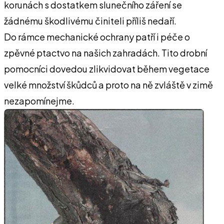
korunách s dostatkem slunečního záření se
žádnému škodlivému činiteli příliš nedaří.
Do rámce mechanické ochrany patří i péče o
zpěvné ptactvo na našich zahradách. Tito drobní
pomocníci dovedou zlikvidovat během vegetace
velké množství škůdců a proto na ně zvláště v zimě
nezapomínejme.