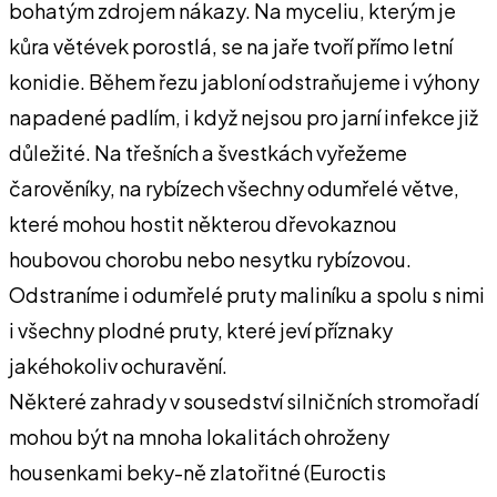
bohatým zdrojem nákazy. Na myceliu, kterým je
kůra větévek porostlá, se na jaře tvoří přímo letní
konidie. Během řezu jabloní odstraňujeme i výhony
napadené padlím, i když nejsou pro jarní infekce již
důležité. Na třešních a švestkách vyřežeme
čarověníky, na rybízech všechny odumřelé větve,
které mohou hostit některou dřevokaznou
houbovou chorobu nebo nesytku rybízovou.
Odstraníme i odumřelé pruty maliníku a spolu s nimi
i všechny plodné pruty, které jeví příznaky
jakéhokoliv ochuravění.
Některé zahrady v sousedství silničních stromořadí
mohou být na mnoha lokalitách ohroženy
housenkami beky-ně zlatořitné (Euroctis