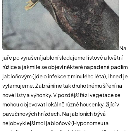
Na
jaře po vyrašení jabloní sledujeme listové a květní
růžice a jakmile se objeví některé napadené padlím
jabloňovým (jde o infekce z minulého léta), ihned je
vylamujeme. Zabráníme tak druhotnému šíření na
nové listy a výhonky. V pozdější fázi vegetace se
mohou objevovat lokálně různé housenky, žijící v
pavučinových hnízdech. Na jabloních bývá
nejobvyklejší mol jabloňový (Hyponomeuta