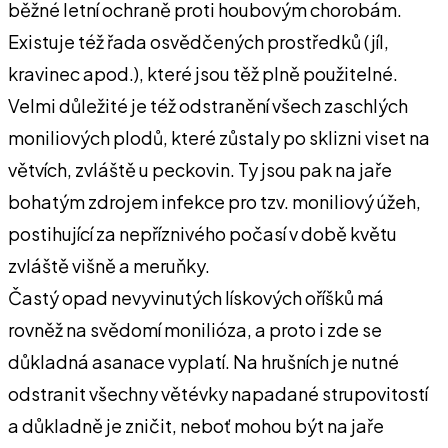
běžné letní ochraně proti houbovým chorobám.
Existuje též řada osvědčených prostředků (jíl,
kravinec apod.), které jsou těž plně použitelné.
Velmi důležité je též odstranění všech zaschlých
moniliových plodů, které zůstaly po sklizni viset na
větvích, zvláště u peckovin. Ty jsou pak na jaře
bohatým zdrojem infekce pro tzv. moniliový úžeh,
postihující za nepříznivého počasí v době květu
zvláště višně a meruňky.
Častý opad nevyvinutých lískových oříšků má
rovněž na svědomí monilióza, a proto i zde se
důkladná asanace vyplatí. Na hrušních je nutné
odstranit všechny větévky napadané strupovitostí
a důkladně je zničit, neboť mohou být na jaře