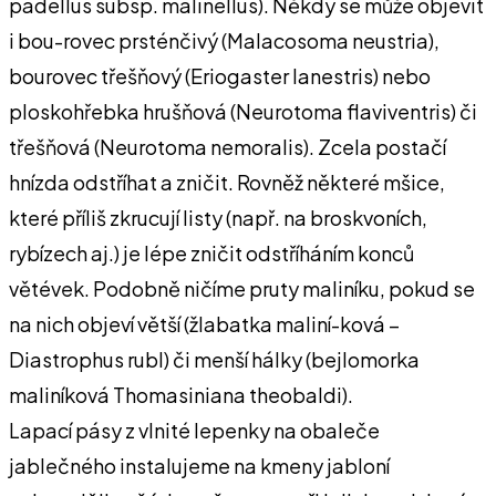
padellus subsp. malinellus). Někdy se může objevit
i bou-rovec prsténčivý (Malacosoma neustria),
bourovec třešňový (Eriogaster lanestris) nebo
ploskohřebka hrušňová (Neurotoma flaviventris) či
třešňová (Neurotoma nemoralis). Zcela postačí
hnízda odstříhat a zničit. Rovněž některé mšice,
které příliš zkrucují listy (např. na broskvoních,
rybízech aj.) je lépe zničit odstříháním konců
větévek. Podobně ničíme pruty maliníku, pokud se
na nich objeví větší (žlabatka maliní-ková –
Diastrophus rubl) či menší hálky (bejlomorka
maliníková Thomasiniana theobaldi).
Lapací pásy z vlnité lepenky na obaleče
jablečného instalujeme na kmeny jabloní