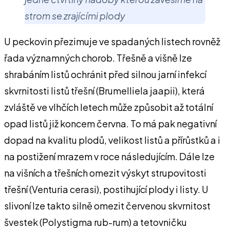
strom se zrajícími plody
U peckovin přezimuje ve spadaných listech rovněž
řada významných chorob. Třešně a višně lze
shrabáním listů ochránit před silnou jarní infekcí
skvrnitosti listů třešní (Brumelliela jaapii), která
zvláště ve vlhčích letech může způsobit až totální
opad listů již koncem června. To má pak negativní
dopad na kvalitu plodů, velikost listů a přírůstků a i
na postižení mrazem v roce následujícím. Dále lze
na višních a třešních omezit výskyt strupovitosti
třešní (Venturia cerasi), postihující plody i listy. U
slivoní lze takto silně omezit červenou skvrnitost
švestek (Polystigma rub-rum) a tetovničku