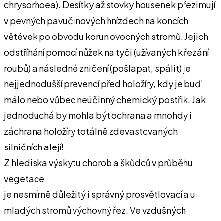
chrysorhoea). Desítky až stovky housenek přezimují
v pevných pavučinových hnízdech na koncích
větévek po obvodu korun ovocných stromů. Jejich
odstříhání pomocí nůžek na tyči (užívaných k řezání
roubů) a následné zničení (pošlapat, spálit) je
nejjednodušší prevencí před holožíry, kdy je buď
málo nebo vůbec neúčinný chemický postřik. Jak
jednoduchá by mohla být ochrana a mnohdy i
záchrana holožíry totálně zdevastovaných
silničních alejí!
Z hlediska výskytu chorob a škůdců v průběhu
vegetace
je nesmírně důležitý i správný prosvětlovací a u
mladých stromů výchovný řez. Ve vzdušných