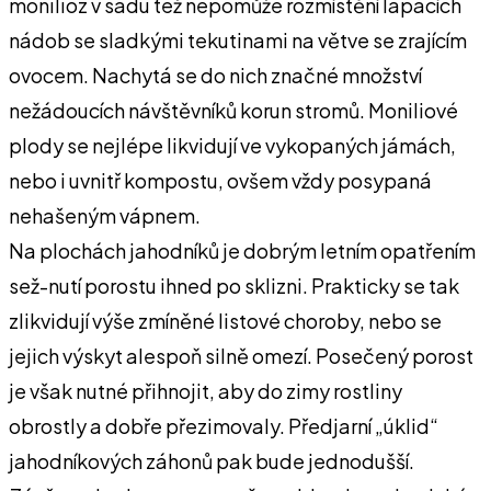
monilióz v sadu též nepomůže rozmístění lapacích
nádob se sladkými tekutinami na větve se zrajícím
ovocem. Nachytá se do nich značné množství
nežádoucích návštěvníků korun stromů. Moniliové
plody se nejlépe likvidují ve vykopaných jámách,
nebo i uvnitř kompostu, ovšem vždy posypaná
nehašeným vápnem.
Na plochách jahodníků je dobrým letním opatřením
sež-nutí porostu ihned po sklizni. Prakticky se tak
zlikvidují výše zmíněné listové choroby, nebo se
jejich výskyt alespoň silně omezí. Posečený porost
je však nutné přihnojit, aby do zimy rostliny
obrostly a dobře přezimovaly. Předjarní „úklid“
jahodníkových záhonů pak bude jednodušší.