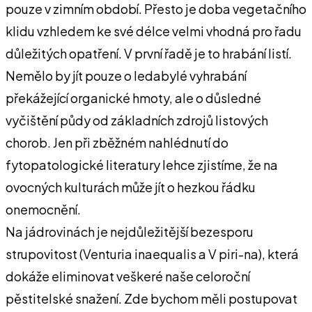
pouze v zimním období. Přesto je doba vegetačního
klidu vzhledem ke své délce velmi vhodná pro řadu
důležitých opatření. V první řadě je to hrabání listí.
Nemělo by jít pouze o ledabylé vyhrabání
překážející organické hmoty, ale o důsledné
vyčištění půdy od základních zdrojů listových
chorob. Jen při zběžném nahlédnutí do
fytopatologické literatury lehce zjistíme, že na
ovocných kulturách může jít o hezkou řádku
onemocnění.
Na jádrovinách je nejdůležitější bezesporu
strupovitost (Venturia inaequalis a V piri-na), která
dokáže eliminovat veškeré naše celoroční
pěstitelské snažení. Zde bychom měli postupovat