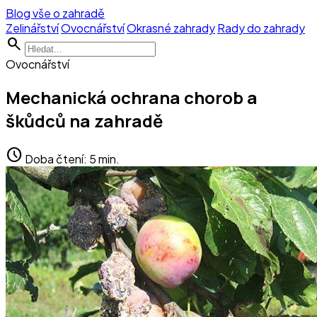
Blog vše o zahradě
Zelinářství
Ovocnářství
Okrasné zahrady
Rady do zahrady
search
Ovocnářství
Mechanická ochrana chorob a
škůdců na zahradě
schedule
Doba čtení: 5 min.