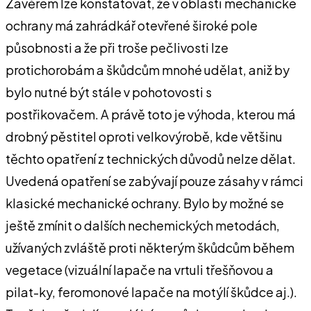
Závěrem lze konstatovat, že v oblasti mechanické
ochrany má zahrádkář otevřené široké pole
působnosti a že při troše pečlivosti lze
protichorobám a škůdcům mnohé udělat, aniž by
bylo nutné být stále v pohotovosti s
postřikovačem. A právě toto je výhoda, kterou má
drobný pěstitel oproti velkovýrobě, kde většinu
těchto opatření z technických důvodů nelze dělat.
Uvedená opatření se zabývají pouze zásahy v rámci
klasické mechanické ochrany. Bylo by možné se
ještě zmínit o dalších nechemických metodách,
užívaných zvláště proti některým škůdcům během
vegetace (vizuální lapače na vrtuli třešňovou a
pilat-ky, feromonové lapače na motýlí škůdce aj.).