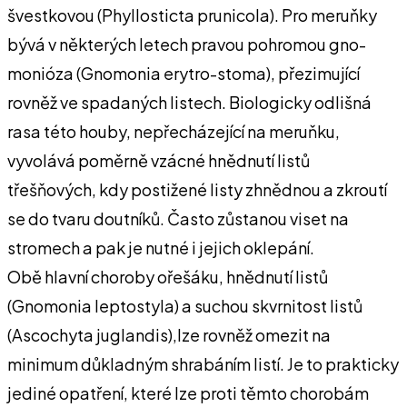
švestkovou (Phyllosticta prunicola). Pro meruňky
bývá v některých letech pravou pohromou gno-
monióza (Gnomonia erytro-stoma), přezimující
rovněž ve spadaných listech. Biologicky odlišná
rasa této houby, nepřecházející na meruňku,
vyvolává poměrně vzácné hnědnutí listů
třešňových, kdy postižené listy zhnědnou a zkroutí
se do tvaru doutníků. Často zůstanou viset na
stromech a pak je nutné i jejich oklepání.
Obě hlavní choroby ořešáku, hnědnutí listů
(Gnomonia leptostyla) a suchou skvrnitost listů
(Ascochyta juglandis),lze rovněž omezit na
minimum důkladným shrabáním listí. Je to prakticky
jediné opatření, které lze proti těmto chorobám