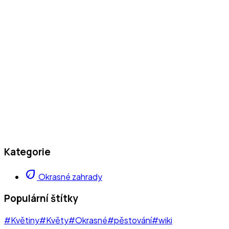
Kategorie
eco
Okrasné zahrady
Populární štítky
#Květiny
#Květy
#Okrasné
#pěstování
#wiki