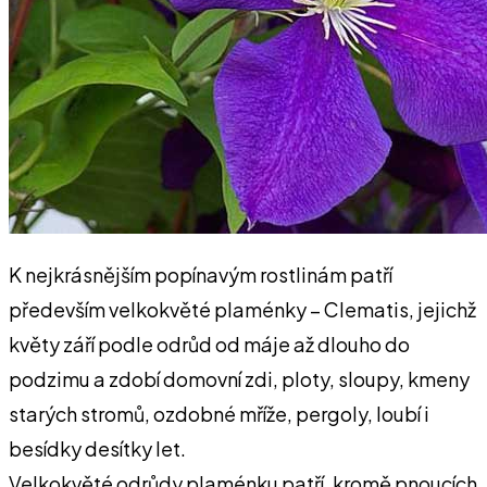
K nejkrásnějším popínavým rostlinám patří
především velkokvěté plaménky – Clematis, jejichž
květy září podle odrůd od máje až dlouho do
podzimu a zdobí domovní zdi, ploty, sloupy, kmeny
starých stromů, ozdobné mříže, pergoly, loubí i
besídky desítky let.
Velkokvěté odrůdy plaménku patří, kromě pnoucích