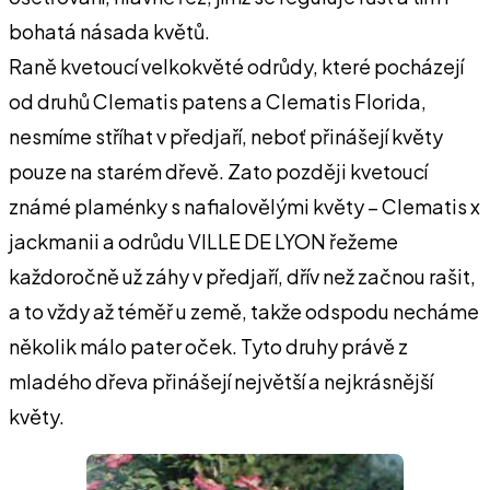
bohatá násada květů.
Raně kvetoucí velkokvěté odrůdy, které pocházejí
od druhů Clematis patens a Clematis Florida,
nesmíme stříhat v předjaří, neboť přinášejí květy
pouze na starém dřevě. Zato později kvetoucí
známé plaménky s nafialovělými květy – Clematis x
jackmanii a odrůdu VILLE DE LYON řežeme
každoročně už záhy v předjaří, dřív než začnou rašit,
a to vždy až téměř u země, takže odspodu necháme
několik málo pater oček. Tyto druhy právě z
mladého dřeva přinášejí největší a nejkrásnější
květy.