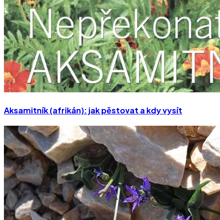
Aksamitník (afrikán): jak pěstovat a kdy vysít