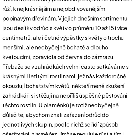
růží, k nejkrásnějším a nejobdivovanějším
popínavým dřevinám. V jejich dnešním sortimentu
jsou desítky odrůd s květy o průměru 10 až 15 i více
centimetrů, ale i četné výpěstky s květy o trochu
menšími, ale neobyčejně bohatě a dlouho
kvetoucími, zpravidla od června do zámrazu.
Třebaže se v zahrádkách velmi často setkáváme s
krásnými i letitými rostlinami, jež nás každoročně
okouzlují bohatstvím květů, někteří méně zkušení
zahrádkáři si stěžují na nepříliš úspěšné pěstování
těchto rostlin. U plaménků je totiž neobyčejně
důležité, abychom znali zařazení odrůd do
jednotlivých skupin, podle nichž se řídí způsob
ošetřování, hlavně řez, jímž se reguluje růst a tím i