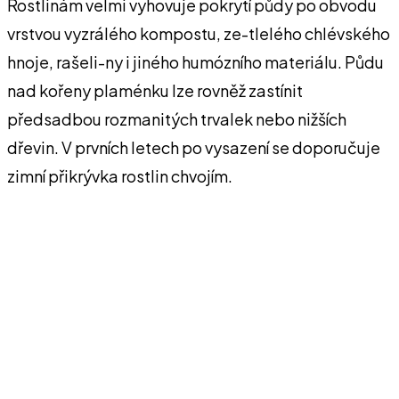
Rostlinám velmi vyhovuje pokrytí půdy po obvodu
vrstvou vyzrálého kompostu, ze-tlelého chlévského
hnoje, rašeli-ny i jiného humózního materiálu. Půdu
nad kořeny plaménku lze rovněž zastínit
předsadbou rozmanitých trvalek nebo nižších
dřevin. V prvních letech po vysazení se doporučuje
zimní přikrývka rostlin chvojím.