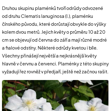
Druhou skupinu plaménků tvoří odrůdy odvozené
od druhu Clematis lanuginosa (I.), plaménku
čínského původu, které dorůstají obvykle do výšky
kolem dvou metrů. Jejich květy o průměru 10 až 20
cm se objevují od června do září a mají různé modré
a fialové odstíny. Některé odrůdy kvetou i bíle.
Všechny přinášejí největší a nejkrásnější květy
hlavně v červnu a červenci. Plaménky z této skupiny
vyžadují řez rovněž v předjaří, ještě než začnou rašit.