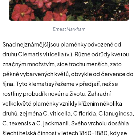
Ernest Markham
Snad nejznámější jsou plaménky odvozené od
druhu Clematis viticella (v.). Různé odrůdy kvetou
značným množstvím, sice trochu menších, zato
pěkně vybarvených květů, obvykle od července do
října. Tyto klematisy řežeme v předjaří, než se
rostliny probudí k novému životu. Zahradní
velkokvěté plaménky vznikly křížením několika
druhů, zejména C. viticella, C florida, C lanuginosa,
C. texensis a C. jackmanii. Svého vrcholu dosáhla
šlechtitelská činnost v letech 1860-1880, kdy se