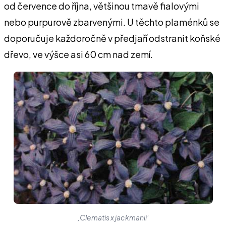
od července do října, většinou tmavě fialovými
nebo purpurově zbarvenými. U těchto plaménků se
doporučuje každoročně v předjaří odstranit koňské
dřevo, ve výšce asi 60 cm nad zemí.
‚Clematis x jackmanii‘