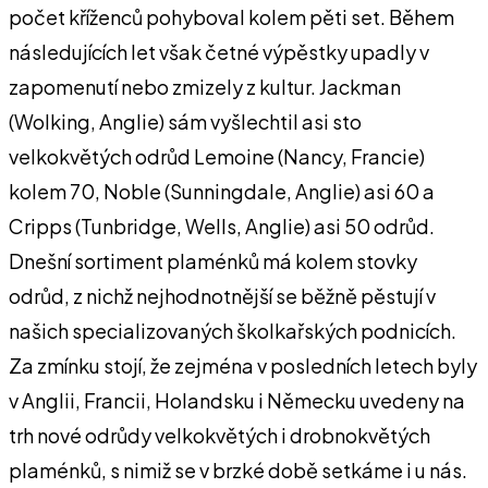
počet kříženců pohyboval kolem pěti set. Během
následujících let však četné výpěstky upadly v
zapomenutí nebo zmizely z kultur. Jackman
(Wolking, Anglie) sám vyšlechtil asi sto
velkokvětých odrůd Lemoine (Nancy, Francie)
kolem 70, Noble (Sunningdale, Anglie) asi 60 a
Cripps (Tunbridge, Wells, Anglie) asi 50 odrůd.
Dnešní sortiment plaménků má kolem stovky
odrůd, z nichž nejhodnotnější se běžně pěstují v
našich specializovaných školkařských podnicích.
Za zmínku stojí, že zejména v posledních letech byly
v Anglii, Francii, Holandsku i Německu uvedeny na
trh nové odrůdy velkokvětých i drobnokvětých
plaménků, s nimiž se v brzké době setkáme i u nás.