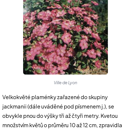
Ville de Lyon
Velkokvěté plaménky zařazené do skupiny
jackmanii (dále uváděné pod písmenem j.), se
obvykle pnou do výšky tři až čtyři metry. Kvetou
množstvím květů o průměru 10 až 12 cm, zpravidla