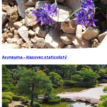
Asyneuma – klasovec staticolistý