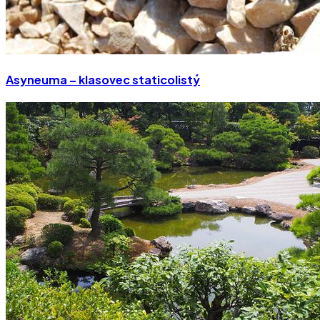
Asyneuma – klasovec staticolistý