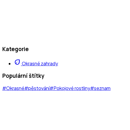
Kategorie
eco
Okrasné zahrady
Populární štítky
#Okrasné
#pěstování
#Pokojové rostliny
#seznam