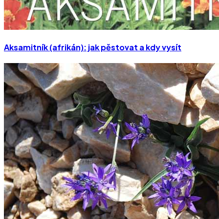
Aksamitník (afrikán): jak pěstovat a kdy vysít