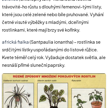
trávovité-ho růstu s dlouhými řemenovi-tými listy,
které jsou celé zelené nebo bíle pruhované. Vyhání
četné visuté výběžky s mladými, dceřinými
rostlinkami, které mají brzy své kořínky.
africká fialka
(Santpaulia ionantha) – rostlinka se
srdčitými lístky uspořádanými do listové růžice.
Kvete téměř celý rok. Vyžaduje dostatek světla, ale
nesnáší přímé sluneční paprsky.