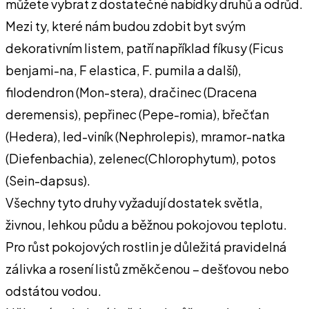
můžete vybrat z dostatečné nabídky druhů a odrůd.
Mezi ty, které nám budou zdobit byt svým
dekorativním listem, patří například fíkusy (Ficus
benjami-na, F elastica, F. pumila a další),
filodendron (Mon-stera), dračinec (Dracena
deremensis), pepřinec (Pepe-romia), břečťan
(Hedera), led-viník (Nephrolepis), mramor-natka
(Diefenbachia), zelenec(Chlorophytum), potos
(Sein-dapsus).
Všechny tyto druhy vyžadují dostatek světla,
živnou, lehkou půdu a běžnou pokojovou teplotu.
Pro růst pokojových rostlin je důležitá pravidelná
zálivka a rosení listů změkčenou – dešťovou nebo
odstátou vodou.