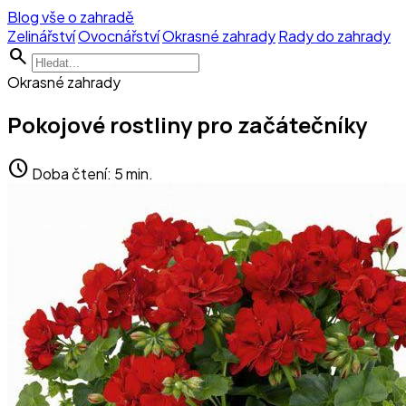
Blog vše o zahradě
Zelinářství
Ovocnářství
Okrasné zahrady
Rady do zahrady
search
Okrasné zahrady
Pokojové rostliny pro začátečníky
schedule
Doba čtení: 5 min.