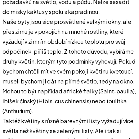
požadavků na světlo, vodu a půdu. Nelze sesadit
do misky kaktusy spolu s kapradinou.
Naše byty jsou sice prosvětlené velkými okny, ale
přes zimu je v pokojích na mnohé rostliny, které
vyžadují v zimním období nízkou teplotu pro svůj
odpočinek, příliš teplo. Z tohoto důvodu, vybíráme
druhy květin, kterým tyto podmínky vyhovují. Pokud
bychom chtěli mít ve svém pokoji květinu kvetoucí,
museli bychom ji dát na přímé světlo, tedy na okno.
Mohou to být například africké fialky (Saint-paulia),
ibišek čínský (Hibis-cus chinensis) nebo toulitka
(Anthuríum).
Taktéž květiny s různě barevnými listy vyžadují více
světla než květiny se zelenými listy. Ale i tak si