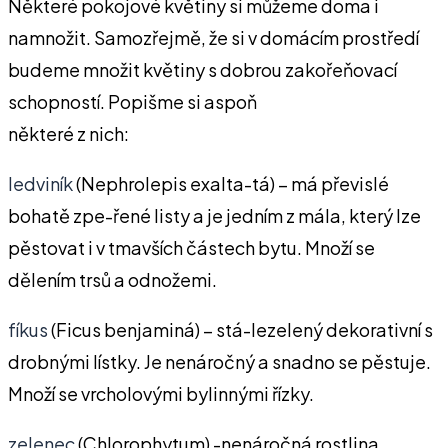
Některé pokojové květiny si můžeme doma i
namnožit. Samozřejmě, že si v domácím prostředí
budeme množit květiny s dobrou zakořeňovací
schopností. Popišme si aspoň
některé z nich:
ledviník
(Nephrolepis exalta-tá) – má převislé
bohatě zpe-řené listy a je jedním z mála, který lze
pěstovat i v tmavších částech bytu. Množí se
dělením trsů a odnožemi.
fíkus
(Ficus benjaminá) – stá-lezelený dekorativní s
drobnými lístky. Je nenáročný a snadno se pěstuje.
Množí se vrcholovými bylinnými řízky.
zelenec
(Chlorophytum) -nenáročná rostlina