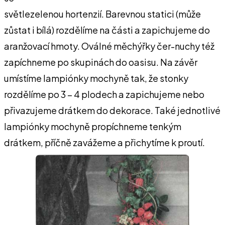
světlezelenou hortenzií. Barevnou statici (může
zůstat i bílá) rozdělíme na části a zapichujeme do
aranžovací hmoty. Oválné měchýřky čer-nuchy též
zapíchneme po skupinách do oasisu. Na závěr
umístíme lampiónky mochyně tak, že stonky
rozdělíme po 3 – 4 plodech a zapichujeme nebo
přivazujeme drátkem do dekorace. Také jednotlivé
lampiónky mochyně propíchneme tenkým
drátkem, příčně zavážeme a přichytíme k proutí.