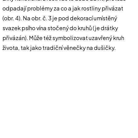
odpadají problémy za co a jak rostliny přivázat
(obr. 4). Na obr. č. 3 je pod dekorací umístěný
svazek psího vína stočený do kruhů (je drátky
přivázán). Může též symbolizovat uzavřený kruh
života, tak jako tradiční věnečky na dušičky.