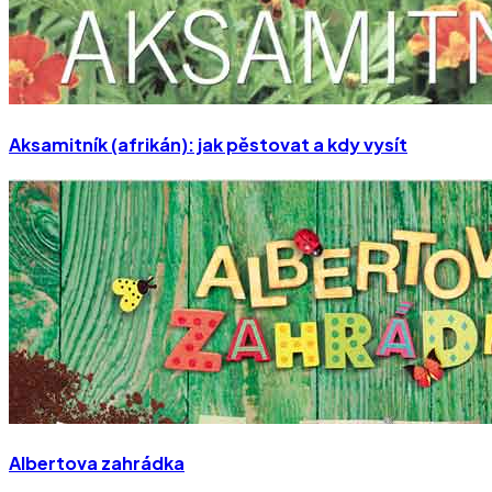
Aksamitník (afrikán): jak pěstovat a kdy vysít
Albertova zahrádka