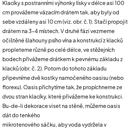
Klacíky s postranními výhonky lísky v délce asi 100
cm provážeme vázacím drátem tak, aby byly od
sebe vzdáleny asi 10 cm (viz. obr. č.1). Stačí propojit
drátem na 3-4 místech. V druhé fázi vezmeme
očištěné šlahouny psího vína a konstrukcí z klacků
propleteme různě po celé délce, ve stěžejních
bodech přivážeme drátkem k pevnému základu z
klacků (obr. č. 2). Potom do tohoto základu
připevníme dvě kostky namočeného oasisu (nebo
florexu). Oasis přichytíme tak, že propíchneme ze
dvou stran klacíky, které přivážeme ke konstrukci.
Bu-de-li dekorace viset na stěně, můžeme oasis
dát do tenkého
mikrotenového sáčku, aby voda vydržela v