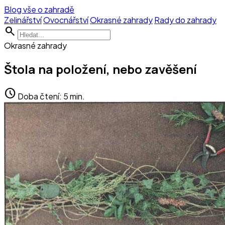
Blog vše o zahradě
Zelinářství
Ovocnářství
Okrasné zahrady
Rady do zahrady
search
Okrasné zahrady
Štola na položení, nebo zavěšení
schedule
Doba čtení: 5 min.