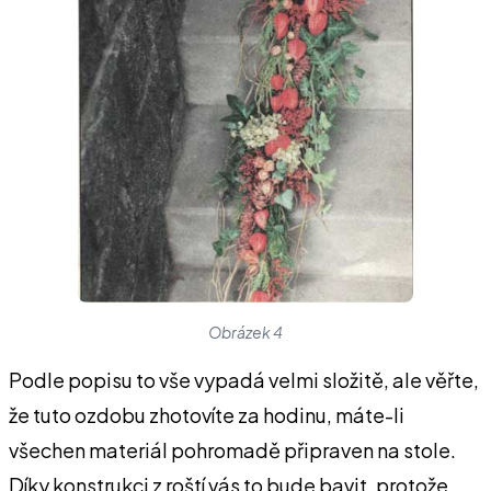
Obrázek 4
Podle popisu to vše vypadá velmi složitě, ale věřte,
že tuto ozdobu zhotovíte za hodinu, máte-li
všechen materiál pohromadě připraven na stole.
Díky konstrukci z roští vás to bude bavit, protože