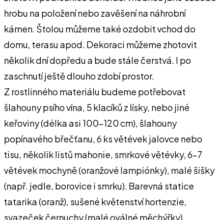
hrobu na položení nebo zavěšení na náhrobní
kámen. Štolou můžeme také ozdobit vchod do
domu, terasu apod. Dekoraci můžeme zhotovit
několik dní dopředu a bude stále čerstvá. I po
zaschnutí ještě dlouho zdobí prostor.
Z rostlinného materiálu budeme potřebovat
šlahouny psího vína, 5 klacíků z lísky, nebo jiné
keřoviny (délka asi 100-120 cm), šlahouny
popínavého břečťanu, 6 ks větévek jalovce nebo
tisu, několik listů mahonie, smrkové větévky, 6-7
větévek mochyně (oranžové lampiónky), malé šišky
(např. jedle, borovice i smrku). Barevná statice
tatarika (oranž), sušené květenství hortenzie,
svazeček černuchy (malé oválné měchýřky).