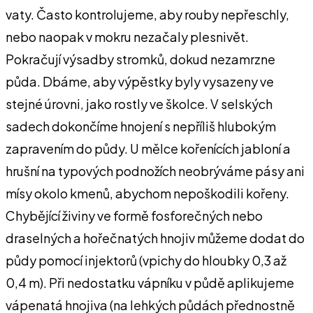
vaty. Často kontrolujeme, aby rouby nepřeschly,
nebo naopak v mokru nezačaly plesnivět.
Pokračují výsadby stromků, dokud nezamrzne
půda. Dbáme, aby výpěstky byly vysazeny ve
stejné úrovni, jako rostly ve školce. V selských
sadech dokončíme hnojení s nepříliš hlubokým
zapravením do půdy. U mělce kořenících jabloní a
hrušní na typových podnožích neobrýváme pásy ani
mísy okolo kmenů, abychom nepoškodili kořeny.
Chybějící živiny ve formě fosforečných nebo
draselných a hořečnatých hnojiv můžeme dodat do
půdy pomocí injektorů (vpichy do hloubky 0,3 až
0,4 m). Při nedostatku vápníku v půdě aplikujeme
vápenatá hnojiva (na lehkých půdách přednostně