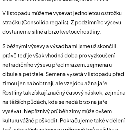
V listopadu můžeme vysévat jednoletou ostrožku
stračku (Consolida regalis). Z podzimního výsevu
dostaneme silné a brzo kvetoucí rostliny.
S běžnými výsevy a výsadbami jsme už skončili,
právě teď je však vhodná doba pro vyzkoušení
netradičního výsevu před mrazem, zejména u
cibule a petržele. Semena vysetá v listopadu před
zimou jen nabobtnají, ale vzejdou až na jaře.
Rostliny tak získají značný časový náskok, zejména
na těžších půdách, kde se nedá brzo na jaře
vysévat. Nepříznivý průběh zimy může ovšem
kulturu vážně poškodit. Pokračujeme také v dělení
trsů vytrvalých zelenin a v přípravě trsů pažitky a