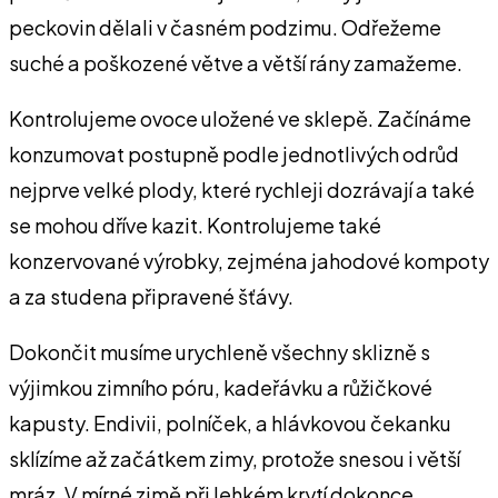
peckovin dělali v časném podzimu. Odřežeme
suché a poškozené větve a větší rány zamažeme.
Kontrolujeme ovoce uložené ve sklepě. Začínáme
konzumovat postupně podle jednotlivých odrůd
nejprve velké plody, které rychleji dozrávají a také
se mohou dříve kazit. Kontrolujeme také
konzervované výrobky, zejména jahodové kompoty
a za studena připravené šťávy.
Dokončit musíme urychleně všechny sklizně s
výjimkou zimního póru, kadeřávku a růžičkové
kapusty. Endivii, polníček, a hlávkovou čekanku
sklízíme až začátkem zimy, protože snesou i větší
mráz. V mírné zimě při lehkém krytí dokonce