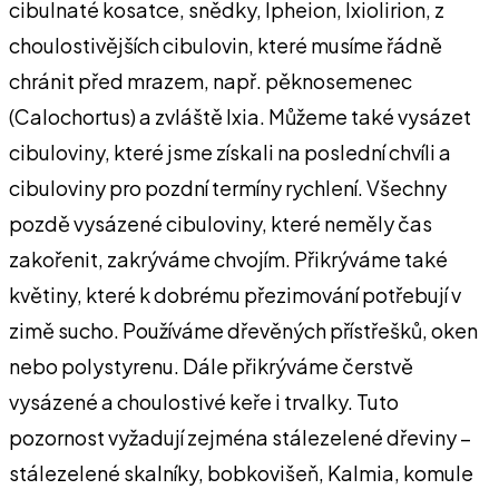
cibulnaté kosatce, snědky, Ipheion, Ixiolirion, z
choulostivějších cibulovin, které musíme řádně
chránit před mrazem, např. pěknosemenec
(Calochortus) a zvláště Ixia. Můžeme také vysázet
cibuloviny, které jsme získali na poslední chvíli a
cibuloviny pro pozdní termíny rychlení. Všechny
pozdě vysázené cibuloviny, které neměly čas
zakořenit, zakrýváme chvojím. Přikrýváme také
květiny, které k dobrému přezimování potřebují v
zimě sucho. Používáme dřevěných přístřešků, oken
nebo polystyrenu. Dále přikrýváme čerstvě
vysázené a choulostivé keře i trvalky. Tuto
pozornost vyžadují zejména stálezelené dřeviny –
stálezelené skalníky, bobkovišeň, Kalmia, komule