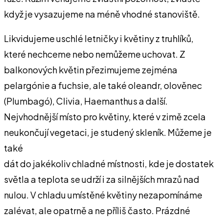
když je vysazujeme na méně vhodné stanoviště.
Likvidujeme uschlé letničky i květiny z truhlíků,
které nechceme nebo nemůžeme uchovat. Z
balkonových květin přezimujeme zejména
pelargónie a fuchsie, ale také oleandr, olověnec
(Plumbagó), Clivia, Haemanthus a další.
Nejvhodnější místo pro květiny, které v zimě zcela
neukončují vegetaci, je studený skleník. Můžeme je
také
dát do jakékoliv chladné místnosti, kde je dostatek
světla a teplota se udrží i za silnějších mrazů nad
nulou. V chladu umístěné květiny nezapomínáme
zalévat, ale opatrně a ne příliš často. Prázdné