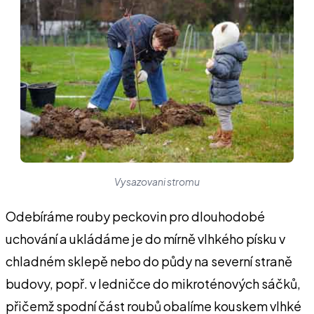
Vysazovani stromu
Odebíráme rouby peckovin pro dlouhodobé
uchování a ukládáme je do mírně vlhkého písku v
chladném sklepě nebo do půdy na severní straně
budovy, popř. v ledničce do mikroténových sáčků,
přičemž spodní část roubů obalíme kouskem vlhké