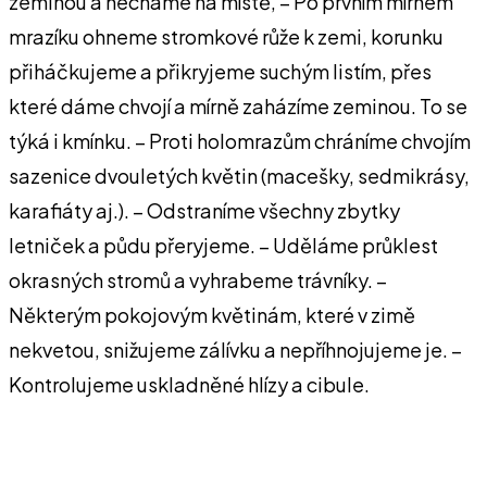
zeminou a necháme na místě, – Po prvním mírném
mrazíku ohneme stromkové růže k zemi, korunku
přiháčkujeme a přikryjeme suchým listím, přes
které dáme chvojí a mírně zaházíme zeminou. To se
týká i kmínku. – Proti holomrazům chráníme chvojím
sazenice dvouletých květin (macešky, sedmikrásy,
karafiáty aj.). – Odstraníme všechny zbytky
letniček a půdu přeryjeme. – Uděláme průklest
okrasných stromů a vyhrabeme trávníky. –
Některým pokojovým květinám, které v zimě
nekvetou, snižujeme zálívku a nepříhnojujeme je. –
Kontrolujeme uskladněné hlízy a cibule.