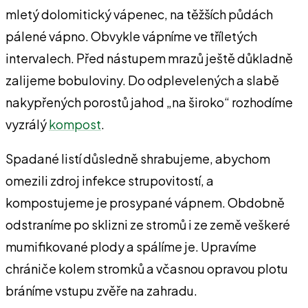
mletý dolomitický vápenec, na těžších půdách
pálené vápno. Obvykle vápníme ve tříletých
intervalech. Před nástupem mrazů ještě důkladně
zalijeme bobuloviny. Do odplevelených a slabě
nakypřených porostů jahod „na široko“ rozhodíme
vyzrálý
kompost
.
Spadané listí důsledně shrabujeme, abychom
omezili zdroj infekce strupovitostí, a
kompostujeme je prosypané vápnem. Obdobně
odstraníme po sklizni ze stromů i ze země veškeré
mumifikované plody a spálíme je. Upravíme
chrániče kolem stromků a včasnou opravou plotu
bráníme vstupu zvěře na zahradu.