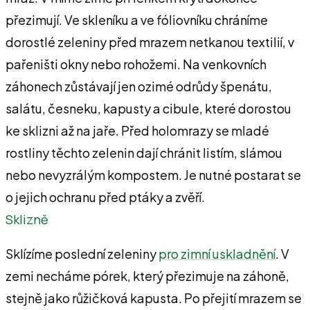
přezimují. Ve skleníku a ve fóliovníku chráníme
dorostlé zeleniny před mrazem netkanou textilií, v
pařeništi okny nebo rohožemi. Na venkovních
záhonech zůstávají jen ozimé odrůdy špenátu,
salátu, česneku, kapusty a cibule, které dorostou
ke sklizni až na jaře. Před holomrazy se mladé
rostliny těchto zelenin dají chránit listím, slámou
nebo nevyzrálým kompostem. Je nutné postarat se
o jejich ochranu před ptáky a zvěří.
Sklizně
Sklízíme poslední zeleniny
pro zimní uskladnění
. V
zemi necháme pórek, který přezimuje na záhoně,
stejně jako růžičková kapusta. Po přejití mrazem se