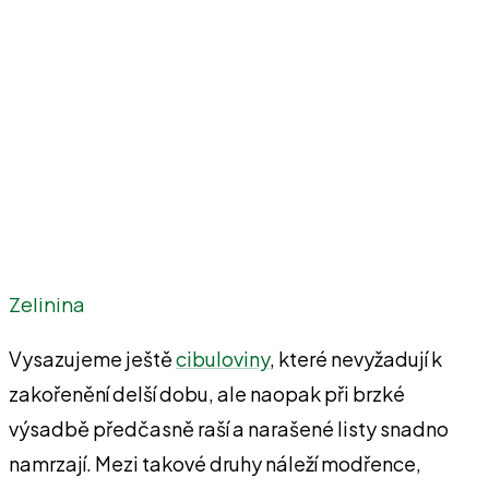
Zelinina
Vysazujeme ještě
cibuloviny
, které nevyžadují k
zakořenění delší dobu, ale naopak při brzké
výsadbě předčasně raší a narašené listy snadno
namrzají. Mezi takové druhy náleží modřence,