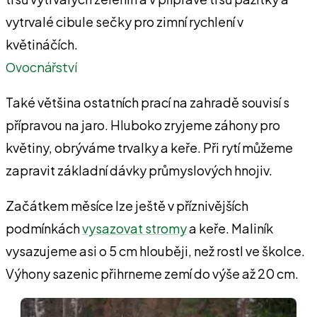
vytrvalé cibule sečky pro zimní rychlení v
květináčích.
Ovocnářství
Také většina ostatních prací na zahradě souvisí s
přípravou na jaro. Hluboko zryjeme záhony pro
květiny, obrýváme trvalky a keře. Při rytí můžeme
zapravit základní dávky průmyslových hnojiv.
Začátkem měsíce lze ještě v příznivějších
podmínkách
vysazovat stromy
a keře. Maliník
vysazujeme asi o 5 cm hlouběji, než rostl ve školce.
Výhony sazenic přihrneme zemí do výše až 20 cm.