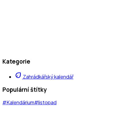
Kategorie
eco
Zahrádkářský kalendář
Populární štítky
#Kalendárium
#listopad