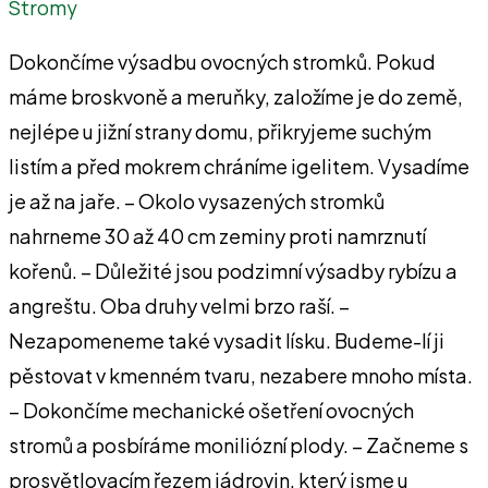
Stromy
Dokončíme výsadbu ovocných stromků. Pokud
máme broskvoně a meruňky, založíme je do země,
nejlépe u jižní strany domu, přikryjeme suchým
listím a před mokrem chráníme igelitem. Vysadíme
je až na jaře. – Okolo vysazených stromků
nahrneme 30 až 40 cm zeminy proti namrznutí
kořenů. – Důležité jsou podzimní výsadby rybízu a
angreštu. Oba druhy velmi brzo raší. –
Nezapomeneme také vysadit lísku. Budeme-lí ji
pěstovat v kmenném tvaru, nezabere mnoho místa.
– Dokončíme mechanické ošetření ovocných
stromů a posbíráme moniliózní plody. – Začneme s
prosvětlovacím řezem jádrovin, který jsme u