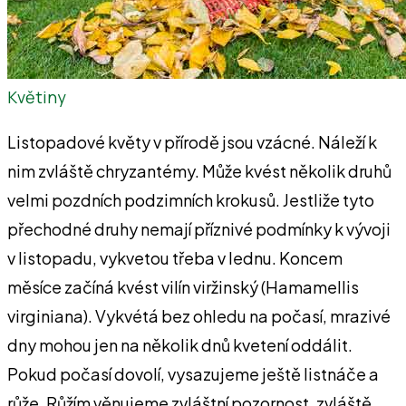
Květiny
Listopadové květy v přírodě jsou vzácné. Náleží k
nim zvláště chryzantémy. Může kvést několik druhů
velmi pozdních podzimních krokusů. Jestliže tyto
přechodné druhy nemají příznivé podmínky k vývoji
v listopadu, vykvetou třeba v lednu. Koncem
měsíce začíná kvést vilín viržinský (Hamamellis
virginiana). Vykvétá bez ohledu na počasí, mrazivé
dny mohou jen na několik dnů kvetení oddálit.
Pokud počasí dovolí, vysazujeme ještě listnáče a
růže. Růžím věnujeme zvláštní pozornost, zvláště