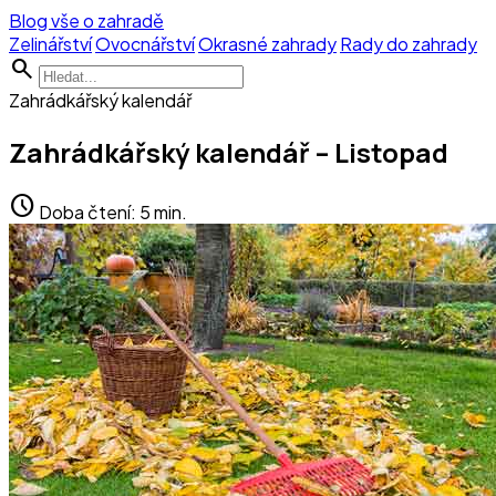
Blog vše o zahradě
Zelinářství
Ovocnářství
Okrasné zahrady
Rady do zahrady
search
Zahrádkářský kalendář
Zahrádkářský kalendář – Listopad
schedule
Doba čtení: 5 min.