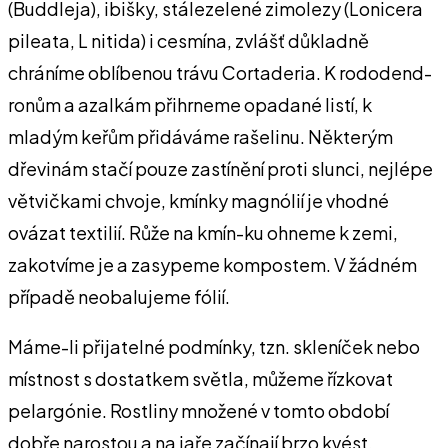
(Buddleja), ibišky, stálezelené zimolezy (Lonicera
pileata, L nitida) i cesmína, zvlášť důkladně
chráníme oblíbenou trávu Cortaderia. K rododend-
ronům a azalkám přihrneme opadané listí, k
mladým keřům přidáváme rašelinu. Některým
dřevinám stačí pouze zastínění proti slunci, nejlépe
větvičkami chvoje, kmínky magnólií je vhodné
ovázat textilií. Růže na kmín-ku ohneme k zemi,
zakotvíme je a zasypeme kompostem. V žádném
případě neobalujeme fólií.
Máme-li přijatelné podmínky, tzn. skleníček nebo
místnost s dostatkem světla, můžeme řízkovat
pelargónie. Rostliny množené v tomto období
dobře narostou a na jaře začínají brzo kvést.