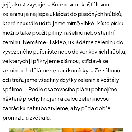
její jakost zvyšuje. – Kořenovou i košťálovou
zeleninu je nejlépe ukládat do písečných hrůbků,
které neustále udržujeme mírně vlhké. Místo písku
možno také použít piliny, rašelínu nebo sterilní
zeminu, Nemáme-li sklep, ukládáme zeleninu do
vyvezeného pařeniště nebo do venkovních hrůbků,
ve kterých ji přikryjeme slámou, střídavě se
zeminou. Uděláme větrací komínky. – Ze záhonů
odstraňujeme všechny zbytky zelenin a košťály
spálíme. – Podle osazovacího plánu pohnojíme
některé plochy hnojem a celou zeleninovou
zahrádku nahrubo zryjeme, aby půda dobře
promrzla a zvětrala.