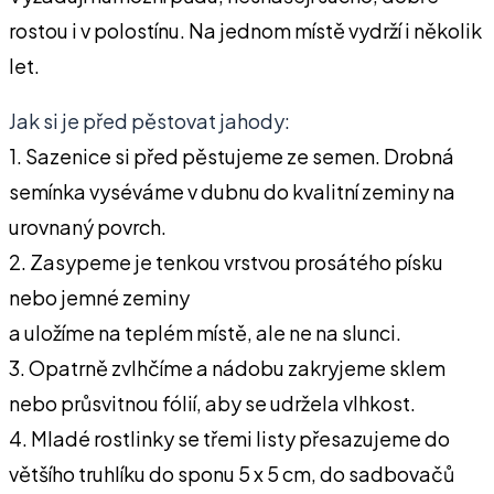
rostou i v polostínu. Na jednom místě vydrží i několik
let.
Jak si je před pěstovat jahody:
1. Sazenice si před pěstujeme ze semen. Drobná
semínka vyséváme v dubnu do kvalitní zeminy na
urovnaný povrch.
2. Zasypeme je tenkou vrstvou prosátého písku
nebo jemné zeminy
a uložíme na teplém místě, ale ne na slunci.
3. Opatrně zvlhčíme a nádobu zakryjeme sklem
nebo průsvitnou fólií, aby se udržela vlhkost.
4. Mladé rostlinky se třemi listy přesazujeme do
většího truhlíku do sponu 5 x 5 cm, do sadbovačů