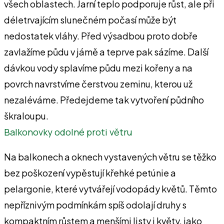
všech oblastech. Jarní teplo podporuje růst, ale při
déletrvajícím slunečném počasí může být
nedostatek vláhy. Před výsadbou proto dobře
zavlažíme půdu v jámě a teprve pak sázíme. Další
dávkou vody splavíme půdu mezi kořeny a na
povrch navrstvíme čerstvou zeminu, kterou už
nezaléváme. Předejdeme tak vytvoření půdního
škraloupu.
Balkonovky odolné proti větru
Na balkonech a oknech vystavených větru se těžko
bez poškození vypěstují křehké petúnie a
pelargonie, které vytvářejí vodopády květů. Těmto
nepříznivým podmínkám spíš odolají druhy s
kompaktním růstem a menšími listy i květy, jako