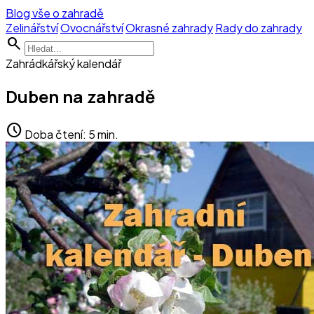
Blog vše o zahradě
Zelinářství
Ovocnářství
Okrasné zahrady
Rady do zahrady
search
Zahrádkářský kalendář
Duben na zahradě
schedule
Doba čtení: 5 min.