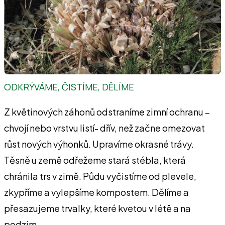
ODKRÝVÁME, ČISTÍME, DĚLÍME
Z květinových záhonů odstraníme zimní ochranu –
chvojí nebo vrstvu listí- dřív, než začne omezovat
růst nových výhonků. Upravíme okrasné trávy.
Těsně u země odřežeme stará stébla, která
chránila trs v zimě. Půdu vyčistíme od plevele,
zkypříme a vylepšíme kompostem. Dělíme a
přesazujeme trvalky, které kvetou v létě a na
podzim.