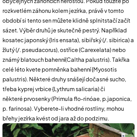
obyčejných záhoncích nerostou. Pokud toužíte po
rozkvetlém záhonu kolem jezírka, právě v tomto
období si tento sen můžete klidně splnitstačí začít
sázet. Výběr druhů je skutečně pestrý. Například
kosatec japonský {Iris ensata), sibiřský (/. sibirica) a
žlutý (/. pseudacorus), ostřice (Carexelata) nebo
známý blatouch bahenní(Caltha palustris). Takřka
celé léto kvete pomněnka bahenní {Myosotis
palustris). Některé druhy snášejí dočasné sucho,
třeba kyprej vrbice {Lythrum salicaria) či
některé prvosenky (Primula flo-rinóae, p.japonica,
p. farinosa). Vyberete-li vhodné rostliny, mohou
břehy jezírka kvést od jara až do podzimu.