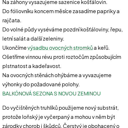
Na záhony vysazujeme sazenice košťálovin.
Do fóliovníku koncem měsíce zasadíme papriky a
rajčata.
Do volné půdy vyséváme pozdní košťáloviny, řepu,
letní salát a další zeleniny.
Ukončíme
výsadbu ovocných stromků
a keřů.
Ošetříme vinnou révu proti roztočům způsobujícím
plstnatost a kadeřavost.
Na ovocných stěnách ohýbáme a vyvazujeme
výhonky do požadované polohy.
BALKÓNOVÁ SEZONA S NOVOU ZEMINOU
Do vyčištěných truhlíků použijeme nový substrát,
protože loňský je vyčerpaný a mohou v něm být
zárodky chorob i škůdců. Čerstvý je obohacený o