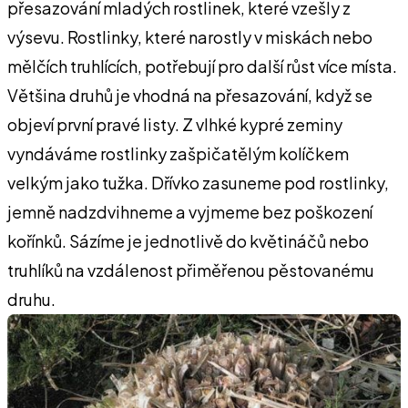
přesazování mladých rostlinek, které vzešly z
výsevu. Rostlinky, které narostly v miskách nebo
mělčích truhlících, potřebují pro další růst více místa.
Většina druhů je vhodná na přesazování, když se
objeví první pravé listy. Z vlhké kypré zeminy
vyndáváme rostlinky zašpičatělým kolíčkem
velkým jako tužka. Dřívko zasuneme pod rostlinky,
jemně nadzdvihneme a vyjmeme bez poškození
kořínků. Sázíme je jednotlivě do květináčů nebo
truhlíků na vzdálenost přiměřenou pěstovanému
druhu.