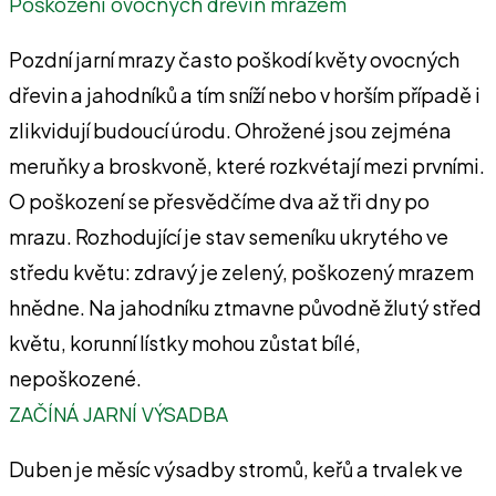
Poškození ovocných dřevin mrazem
Pozdní jarní mrazy často poškodí květy ovocných
dřevin a jahodníků a tím sníží nebo v horším případě i
zlikvidují budoucí úrodu. Ohrožené jsou zejména
meruňky a broskvoně, které rozkvétají mezi prvními.
O poškození se přesvědčíme dva až tři dny po
mrazu. Rozhodující je stav semeníku ukrytého ve
středu květu: zdravý je zelený, poškozený mrazem
hnědne. Na jahodníku ztmavne původně žlutý střed
květu, korunní lístky mohou zůstat bílé,
nepoškozené.
ZAČÍNÁ JARNÍ VÝSADBA
Duben je měsíc výsadby stromů, keřů a trvalek ve