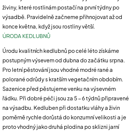
živiny, které rostlinám postačí na první týdny po
výsadbě. Pravidelně začneme přihnojovat až od
konce května, když jsou rostliny větší.
ÚRODA KEDLUBNŮ
Úrodu kvalitních kedlubnů po celé léto získáme
postupným výsevem od dubna do začátku srpna.
Pro letní pěstování jsou vhodné modré rané a
polorané odrůdy s kratším vegetačním obdobím.
Sazenice před pěstujeme venku na výsevném
řádku. Při dobré péči jsou za 5 – 6 týdnů připravené
na výsadbu. Kedluben při dostatku vláhy a živin
poměrně rychle dorůstá do konzumní velikosti a je
proto vhodný jako druhá plodina po sklizni jarní