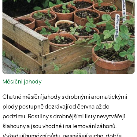
Měsíčni jahody
Chutné měsíční jahody s drobnými aromatickými
plody postupně dozrávají od června až do
podzimu. Rostliny s drobnějšími listy nevytvářejí
šlahouny a jsou vhodné i na lemování záhonů.
Vyžadují humózní půdu, nesnášejí sucho, dobře