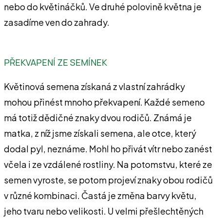
nebo do květináčků. Ve druhé polovině května je
zasadíme ven do zahrady.
PŘEKVAPENÍ ZE SEMÍNEK
Květinová semena získaná z vlastní zahrádky
mohou přinést mnoho překvapení. Každé semeno
má totiž dědičné znaky dvou rodičů. Známá je
matka, z níž jsme získali semena, ale otce, který
dodal pyl, neznáme. Mohl ho přivát vítr nebo zanést
včela i ze vzdálené rostliny. Na potomstvu, které ze
semen vyroste, se potom projeví znaky obou rodičů
v různé kombinaci. Častá je změna barvy květu,
jeho tvaru nebo velikosti. U velmi přešlechtěných