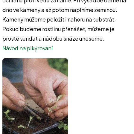
ochranu proti větru zatížíme. Při výsadbě dáme na
dno ve kameny a až potom naplníme zeminou.
Kameny můžeme položit i nahoru na substrát.
Pokud budeme rostlinu přenášet, můžeme je
prostě sundat a nádobu snáze uneseme.
Návod na pikýrování