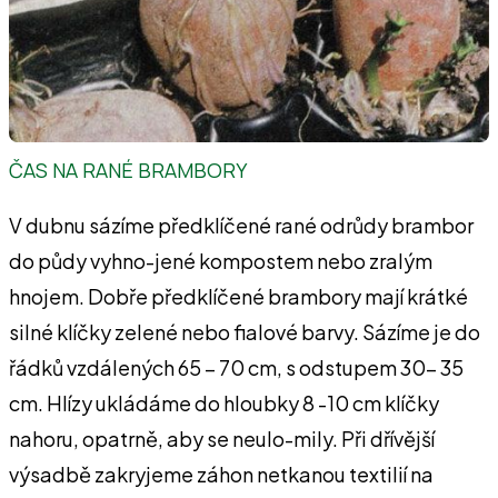
ČAS NA RANÉ BRAMBORY
V dubnu sázíme předklíčené rané odrůdy brambor
do půdy vyhno-jené kompostem nebo zralým
hnojem. Dobře předklíčené brambory mají krátké
silné klíčky zelené nebo fialové barvy. Sázíme je do
řádků vzdálených 65 – 70 cm, s odstupem 30- 35
cm. Hlízy ukládáme do hloubky 8 -10 cm klíčky
nahoru, opatrně, aby se neulo-mily. Při dřívější
výsadbě zakryjeme záhon netkanou textilií na