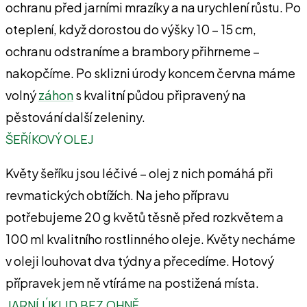
ochranu před jarními mrazíky a na urychlení růstu. Po
oteplení, když dorostou do výšky 10 – 15 cm,
ochranu odstraníme a brambory přihrneme –
nakopčíme. Po sklizni úrody koncem června máme
volný
záhon
s kvalitní půdou připravený na
pěstování další zeleniny.
ŠEŘÍKOVÝ OLEJ
Květy šeříku jsou léčivé – olej z nich pomáhá při
revmatických obtížích. Na jeho přípravu
potřebujeme 20 g květů těsně před rozkvětem a
100 ml kvalitního rostlinného oleje. Květy necháme
v oleji louhovat dva týdny a přecedíme. Hotový
přípravek jem ně vtíráme na postižená místa.
JARNÍ ÚKLID BEZ OHNĚ