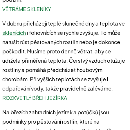
VĚTRÁME SKLENÍKY
V dubnu přicházejí teplé slunečné dny a teplota ve
sklenících
i fóliovnících se rychle zvyšuje. To může
narušit růst pěstovaných rostlin nebo je dokonce
poškodit. Musíme proto denně větrat, aby se
udržela přiměřená teplota. Čerstvý vzduch otužuje
rostliny a pomáhá předcházet houbovým
chorobám. Při vyšších teplotách se zvyšuje i
odpařování vody, takže pravidelně zaléváme.
ROZKVETLÝ BŘEH JEZÍRKA
Na březích zahradních jezírek a potůčků jsou
podmínky pro pěstování rostlin, které na