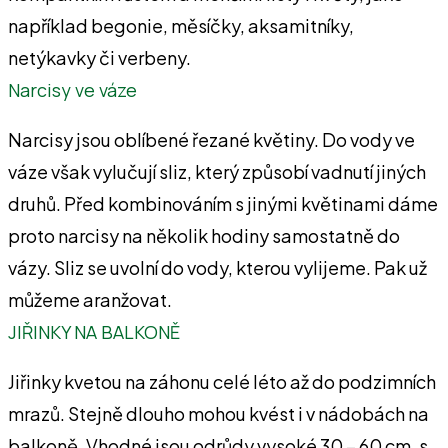
například begonie, měsíčky, aksamitníky,
netýkavky či verbeny.
Narcisy ve váze
Narcisy jsou oblíbené řezané květiny. Do vody ve
váze však vylučují sliz, který způsobí vadnutí jiných
druhů. Před kombinováním s jinými květinami dáme
proto narcisy na několik hodiny samostatně do
vázy. Sliz se uvolní do vody, kterou vylijeme. Pak už
můžeme aranžovat.
JIŘINKY NA BALKONĚ
Jiřinky kvetou na záhonu celé léto až do podzimních
mrazů. Stejně dlouho mohou kvést i v nádobách na
balkoně. Vhodné jsou odrůdy vysoké 30 – 60 cm, s