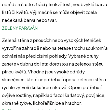
odrůd se často ztrácí plnokvětost, neobvyklá barva
listů či květů. Výjimečně se může objevit zcela
nečekaná barva nebo tvar.
ZELENÝ PARAVÁN
Zelená stěna z pnoucích nebo vysokých letniček
vytvoří na zahradě nebo na terase trochu soukromí a
ochrání nás před cizími pohledy. Vybrané druhy
zaseté v dubnu do léta dorostou na zelenou stěnu
plnou květů. Vhodné jsou vysoké odrůdy
slunečnice, které nepotřebují oporu, zelenou stěnu
rychle vytvoří i kukuřice cukrová. Oporu potřebují
ovíjivé rostliny, například fazol šarlatový, povíjnice,
okrasné tykve, lichořeřišnice a hrachor.