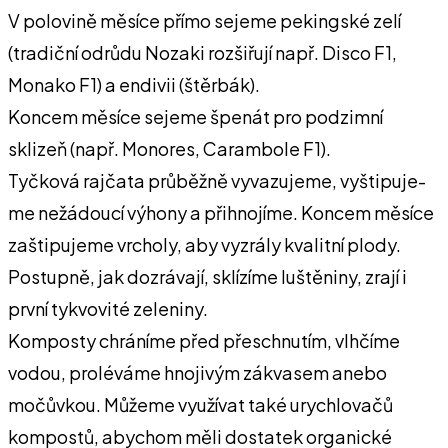
V polovině měsíce přímo sejeme pe­kingské zelí
(tradiční odrůdu Nozaki rozšiřují např. Disco F1,
Monako F1) a endivii (štěrbák).
Koncem měsíce sejeme špenát pro podzimní
sklizeň (např. Monores, Carambole F1).
Tyčková rajčata průběžně vyvazujeme, vyštipuje­
me nežádoucí výhony a přihnojíme. Koncem mě­síce
zaštipujeme vrcholy, aby vyzrály kvalitní plody.
Postupně, jak dozrávají, sklízíme luštěniny, zrají i
první tykvovité zeleniny.
Komposty chráníme před přeschnutím, vlhčíme
vodou, proléváme hnojivým zákvasem anebo
močůvkou. Můžeme využívat také urychlovačů
kompostů, abychom měli dostatek organické