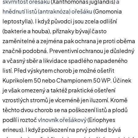
skvrnitost ořešáku
(Xanthomonas juglandis)
a
hnědnutí listů
(antraknóza) ořešáku
(Gnomonia
leptostylla). I když původci jsou zcela odlišní
(bakterie a houba), příznaky bývají často
zaměnitelné a zejména pak ochrana je proti oběma
značně podobná. Preventivní ochranou je důsledný
a včasný sběr a likvidace spadlého napadeného
listí. Před výskytem chorob je možné ošetřit
Kuprikolem 50 nebo Championem 50 WP. Účinek
je však omezený a taktéž praktické ošetření
vzrostlých stromů je víceméně jen iluzorní. Kromě
těchto dvou chorob se na poškození listů a plodů
podílí i roztoč
vlnovník ořešákový
(Eriophyes
erineus). I když poškození na prvý pohled bývá