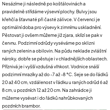
Nesázíme ji následně po košťálovinách a
pravidelně střídáme výsevní plochy. Bulvy jsou
křehčí a šťavnaté při časté zálivce. V červenci je
optimální doba pro výsevy k zimnímu uskladně­ní.
Pěstovat ji ovšem můžeme již zjara, sklízí se pak v
červnu. Podzimní odrůdy vyséváme po sklizni
raných zelenin a obilo­vin. Na půdu neklade zvláštní
nároky, dobře se pěstuje i v chladnějších oblastech.
Příznivá je i vyšší vzdušná vlhkost. Vodnice snáší
podzimní mrazíky až do -7 až -8 °C. Seje se do řádků
20 až 40 cm, vzdálenost v řádku u raných odrůd 6 až
8 cm, u pozdních 12 až 20 cm. Na za­hrádce ji
můžeme vysévat i do řádků na­hrůbkovaných
pozdních brambor.