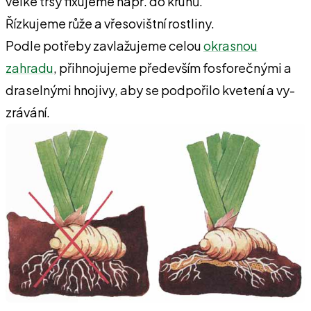
velké trsy fixujeme např. do kruhů.
Řízkujeme růže a vřesovištní rostliny.
Podle potřeby zavlažujeme celou
okrasnou
zahradu
, přihnojujeme pře­devším fosforečnými a
draselnými hnojivy, aby se podpořilo kvetení a vy­
zrávání.