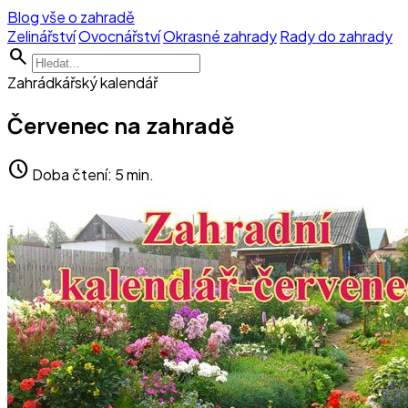
Blog vše o zahradě
Zelinářství
Ovocnářství
Okrasné zahrady
Rady do zahrady
search
Zahrádkářský kalendář
Červenec na zahradě
schedule
Doba čtení: 5 min.