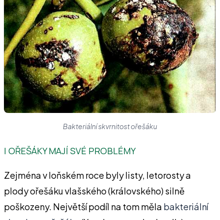
Bakteriální skvrnitost ořešáku
I OŘEŠÁKY MAJÍ SVÉ PROBLÉMY
Zejména v loňském roce byly listy, letorosty a
plody ořešáku vlašského (královského) silně
poškozeny. Největší podíl na tom měla
bakteriální