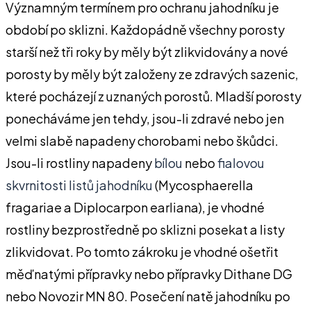
Významným termínem pro ochranu jahodníku je
období po sklizni. Každopádně všechny porosty
starší než tři roky by měly být zlikvidovány a nové
porosty by měly být založeny ze zdravých sazenic,
které pocházejí z uznaných porostů. Mladší porosty
ponecháváme jen tehdy, jsou-li zdravé nebo jen
velmi slabě napadeny chorobami nebo škůdci.
Jsou-li rostliny napadeny
bílou
nebo
fialovou
skvrnitosti listů jahodníku
(Mycosphaerella
fragariae a Diplocarpon earliana), je vhodné
rostliny bezprostředně po sklizni posekat a listy
zlikvidovat. Po tomto zákroku je vhodné ošetřit
měďnatými přípravky nebo přípravky Dithane DG
nebo Novozir MN 80. Posečení natě jahodníku po