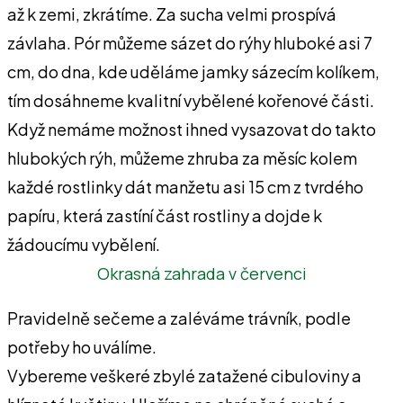
až k ze­mi, zkrátíme. Za sucha velmi prospívá
závlaha. Pór můžeme sázet do rýhy hluboké asi 7
cm, do dna, kde uděláme jamky sázecím kolíkem,
tím dosáhneme kvalitní vybělené kořenové části.
Když nemáme možnost ihned vysazovat do takto
hlubokých rýh, můžeme zhruba za měsíc kolem
každé rostlinky dát manže­tu asi 15 cm z tvrdého
papíru, která za­stíní část rostliny a dojde k
žádoucímu vybělení.
Okrasná zahrada v červenci
Pravidelně sečeme a zaléváme trávník, podle
potřeby ho uválíme.
Vybereme veškeré zbylé zatažené cibuloviny a