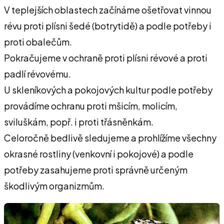
V teplejších oblastech začínáme ošetřovat vinnou
révu proti plísni šedé (botrytidě) a podle potřeby i
proti obalečům.
Pokračujeme v ochraně proti plísni révové a proti
padlí révovému.
U skleníkových a pokojových kultur podle potřeby
provádíme ochranu proti mšicím, molicím,
sviluškám, popř. i proti třásněnkám.
Celoročně bedlivě sledujeme a prohlížíme všechny
okrasné rostliny (venkovní i pokojové) a podle
potřeby zasahujeme proti správně určeným
škodlivým organizmům.