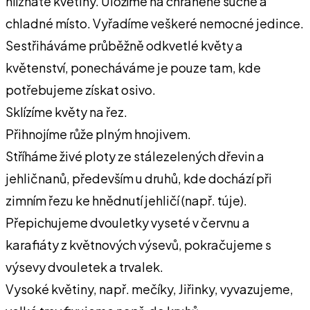
hlíznaté kvě­tiny. Uložíme na chráněné suché a
chladné místo. Vyřadíme veškeré nemocné jedince.
Sestřiháváme průběžně odkvetlé květy a
květenství, pone­cháváme je pouze tam, kde
potřebujeme získat osivo.
Sklízíme květy na řez.
Přihnojíme růže plným hnojivem.
Stříháme živé ploty ze stálezelených dřevin a
jehličnanů, především u dru­hů, kde dochází při
zimním řezu ke hnědnutí jehličí (např. túje).
Přepichujeme dvouletky vyseté v čer­vnu a
karafiáty z květnových výsevů, pokračujeme s
výsevy dvouletek a tr­valek.
Vysoké květiny, např. mečíky, Jiřinky, vyvazujeme,