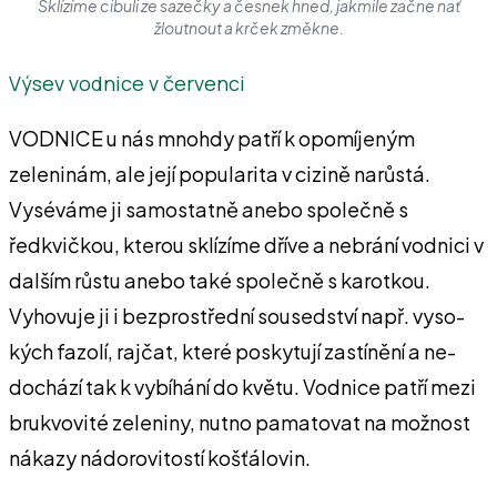
Sklízíme cibuli ze sazečky a česnek hned, jakmile začne nať
žloutnout a krček změkne.
Výsev vodnice v červenci
VODNICE u nás mnoh­dy patří k opomíjeným
zeleninám, ale její po­pularita v cizině na­růstá.
Vyséváme ji sa­mostatně anebo spo­lečně s
ředkvičkou, kte­rou sklízíme dříve a ne­brání vodnici v
dalším růstu anebo také spo­lečně s karotkou.
Vyho­vuje ji i bezprostřední sousedství např. vyso­
kých fazolí, rajčat, které poskytují zastínění a ne­
dochází tak k vybíhání do květu. Vodnice patří mezi
brukvovité zeleni­ny, nutno pamatovat na možnost
nákazy ná­dorovitostí košťálovin.