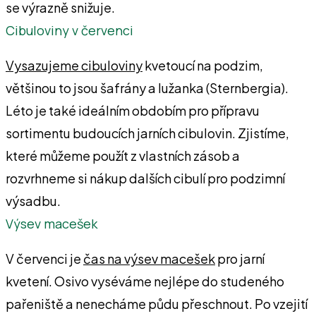
se výrazně snižuje.
Cibuloviny v červenci
Vysazujeme cibuloviny
kvetoucí na podzim,
většinou to jsou šafrány a lužanka (Sternbergia).
Léto je také ideálním obdo­bím pro přípravu
sortimentu budoucích jarních cibulovin. Zjistíme,
které můžeme použít z vlastních zásob a
rozvrhneme si nákup dalších cibulí pro podzimní
výsadbu.
Výsev macešek
V červenci je
čas na výsev macešek
pro jarní
kvetení. Osivo vyséváme nejlépe do studeného
pařeniště a nenecháme půdu přeschnout. Po vzejití