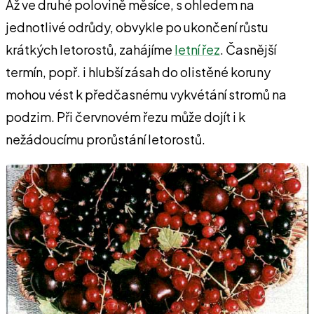
Až ve druhé polovině měsíce, s ohledem na
jednotlivé odrůdy, obvykle po ukončení růstu
krátkých letorostů, zahájíme
letní řez
. Časnější
termín, popř. i hlubší zásah do olistěné koruny
mohou vést k předčasnému vykvétání stromů na
podzim. Při červnovém řezu může dojít i k
nežádoucímu prorůstání letorostů.