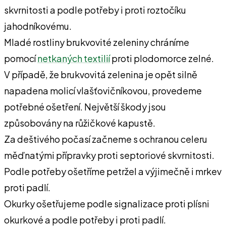
skvrnitosti a podle potřeby i proti roztočíku
jahodníkovému.
Mladé rostliny brukvovité zeleniny chráníme
pomocí
netkaných textilií
proti plodomorce zelné.
V případě, že brukvovitá zelenina je opět silně
napadena molicí vlašťovičníkovou, provedeme
potřebné ošetření. Největší škody jsou
způsobovány na růžičkové kapustě.
Za deštivého počasí začneme s ochranou celeru
měďnatými přípravky proti septoriové skvrnitosti.
Podle potřeby ošetříme petržel a výjimečně i mrkev
proti padlí.
Okurky ošetřujeme podle signalizace proti plísni
okurkové a podle potřeby i proti padlí.