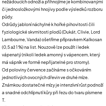
nežádoucích odnoží a přihnojíme je kombinovanými
či jednosložkovými hnojivy podle výsledků rozboru
půdy.
Odrůdy jabloní náchylné k hořké pihovitosti čili
fyziologické skvrnitosti plodů (Dukát, Clivie, Lord
Lambourne, Vanda) ošetříme přípravkem Kalkosan
(0,5 až 1 %) na list. Nouzově lze použít i ledek
vápenatý (nikoli ledek amonný s vápencem, který
má vápník ve formě nepřijatelné pro stromy).
Od poloviny července začínáme s očkováním
jednotlivých ovocných dřevin ve druhé míze.
Známkou dostatečné mízy je intenzívní růst podnoží
a snadné odchlípnutí kůry při řezu do tvaru písmene
T.