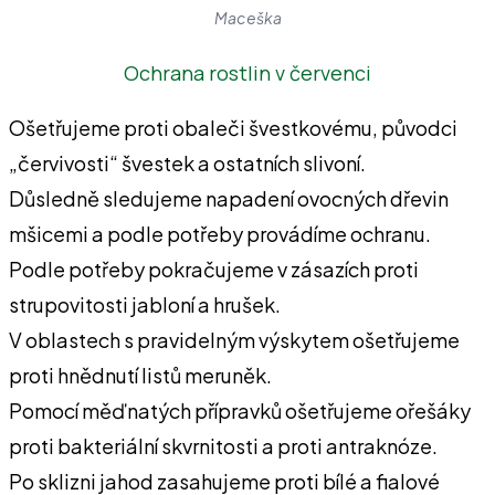
Maceška
Ochrana rostlin v červenci
Ošetřujeme proti obaleči švestkovému, původci
„červivosti“ švestek a ostatních slivoní.
Důsledně sledujeme napadení ovocných dřevin
mšicemi a podle potřeby provádíme ochranu.
Podle potřeby pokračujeme v zásazích proti
strupovitosti jabloní a hrušek.
V oblastech s pravidelným výskytem ošetřujeme
proti hnědnutí listů meruněk.
Pomocí měďnatých přípravků ošetřujeme ořešáky
proti bakteriální skvrnitosti a proti antraknóze.
Po sklizni jahod zasahujeme proti bílé a fialové