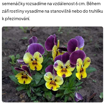
semenáčky rozsadí­me na vzdálenost 6 cm. Během
září rostliny vysadíme na stanoviště nebo do truhlíku
k přezimování.