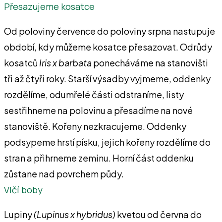
Přesazujeme ko­satce
Od poloviny července do poloviny srp­na nastupuje
období, kdy můžeme ko­satce přesazovat. Odrůdy
kosatců
Iris x barbata
ponecháváme na stanovišti
tři až čtyři roky. Starší výsadby vyjmeme, oddenky
rozdělíme, odumřelé části od­straníme, listy
sestřihneme na polovinu a přesadíme na nové
stanoviště. Kořeny nezkracujeme. Oddenky
podsypeme hrs­tí písku, jejich kořeny rozdělíme do
stran a přihrneme zeminu. Horní část oddenku
zůstane nad povrchem půdy.
Vlčí boby
Lupiny
(Lupinus x hybridus)
kvetou od června do