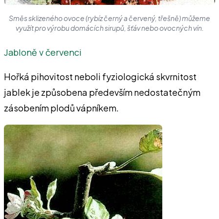
Směs sklizeného ovoce (rybíz černý a červený, třešně) můžeme
využít pro výrobu domácích sirupů, šťáv nebo ovocných vín.
Jabloně v červenci
Hořká pihovitost neboli fyziologická skvrnitost
jablek je způsobena především nedostatečným
zásobením plodů vápníkem.