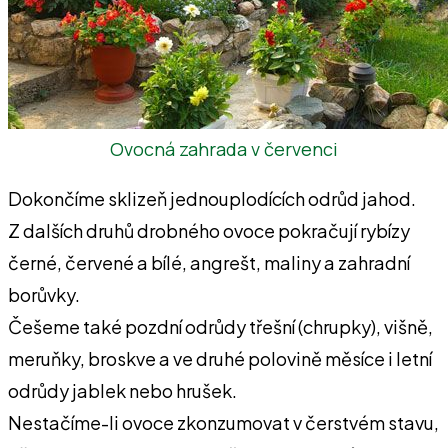
Ovocná zahrada v červenci
Dokončíme sklizeň jednouplodících odrůd jahod.
Z dalších druhů drobného ovoce pokračují rybízy
černé, červené a bílé, angrešt, maliny a zahradní
borůvky.
Češeme také pozdní odrůdy třešní (chrupky), višně,
meruňky, broskve a ve druhé polovině měsíce i letní
odrůdy jablek nebo hrušek.
Nestačíme-li ovoce zkonzumovat v čerstvém stavu,