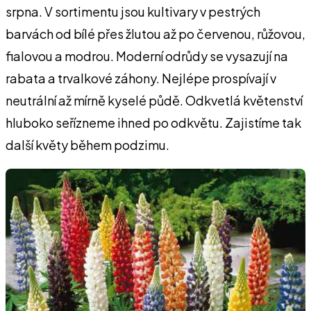
srpna. V sortimentu jsou kultivary v pestrých
barvách od bílé přes žlutou až po čer­venou, růžovou,
fialovou a modrou. Moderní odrůdy se vysazují na
rabata a trval­kové záhony. Nejlépe prospí­vají v
neutrální až mírně ky­selé půdě. Odkvetlá květen­ství
hluboko seřízneme ihned po odkvětu. Zajistíme tak
dal­ší květy během podzi­mu.