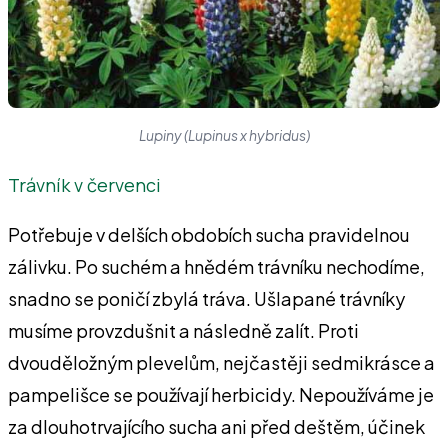
Lupiny (Lupinus x hybridus)
Trávník v červenci
Potřebuje v delších obdobích sucha pravidelnou
zálivku. Po suchém a hnědém tráv­níku nechodíme,
snadno se poničí zbylá tráva. Ušlapané trávníky
musí­me provzdušnit a násled­ně zalít. Proti
dvoudělož­ným plevelům, nejčastěji sedmikrásce a
pampe­lišce se používají herbici­dy. Nepoužíváme je
za dlouhotrvajícího sucha ani před deštěm, účinek