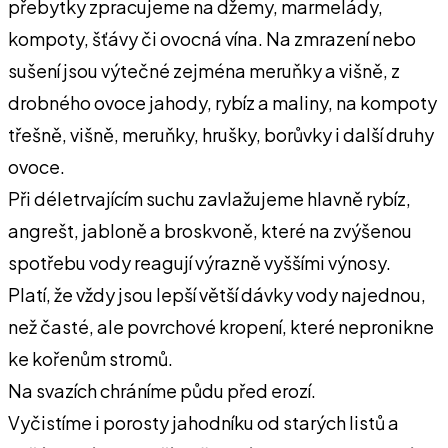
přebytky zpracujeme na džemy, marmelády,
kompoty, šťávy či ovocná vína. Na zmrazení nebo
sušení jsou výtečné zejména meruňky a višně, z
drobného ovoce jahody, rybíz a maliny, na kompoty
třešně, višně, meruňky, hrušky, borůvky i další druhy
ovoce.
Při déletrvajícím suchu zavlažujeme hlavně rybíz,
angrešt, jabloně a broskvoně, které na zvýšenou
spotřebu vody reagují výrazně vyššími výnosy.
Platí, že vždy jsou lepší větší dávky vody najednou,
než časté, ale povrchové kropení, které nepronikne
ke kořenům stromů.
Na svazích chráníme půdu před erozí.
Vyčistíme i porosty jahodníku od starých listů a