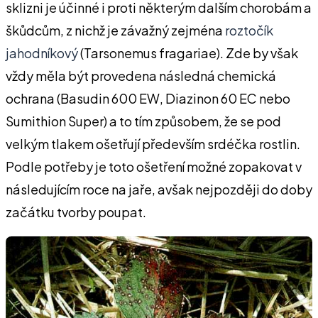
sklizni je účinné i proti některým dalším chorobám a
škůdcům, z nichž je závažný zejména
roztočík
jahodníkový
(Tarsonemus fragariae). Zde by však
vždy měla být provedena následná chemická
ochrana (Basudin 600 EW, Diazinon 60 EC nebo
Sumithion Super) a to tím způsobem, že se pod
velkým tlakem ošetřují především srdéčka rostlin.
Podle potřeby je toto ošetření možné zopakovat v
následujícím roce na jaře, avšak nejpozději do doby
začátku tvorby poupat.