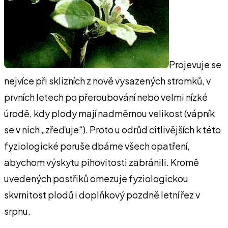
Projevuje se
nejvíce při sklizních z nově vysazených stromků, v
prvních letech po přeroubování nebo velmi nízké
úrodě, kdy plody mají nadměrnou velikost (vápník
se v nich „zřeďuje“). Proto u odrůd citlivějších k této
fyziologické poruše dbáme všech opatření,
abychom výskytu pihovitosti zabránili. Kromě
uvedených postřiků omezuje fyziologickou
skvrnitost plodů i doplňkový pozdně letní řez v
srpnu.