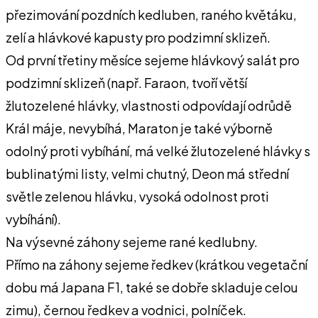
přezimování pozdních kedlu­ben, raného květáku,
zelí a hlávkové kapusty pro podzimní sklizeň.
Od první třetiny měsíce sejeme hláv­kový salát pro
podzimní sklizeň (např. Faraon, tvoří větší
žlutozelené hlávky, vlastnosti odpovídají odrůdě
Král má­je, nevybíhá, Maraton je také výborně
odolný proti vybíhání, má velké žluto­zelené hlávky s
bublinatými listy, vel­mi chutný, Deon má střední
světle ze­lenou hlávku, vysoká odolnost proti
vybíhání).
Na výsevné záhony sejeme rané ked­lubny.
Přímo na záhony sejeme ředkev (krát­kou vegetační
dobu má Japana F1, ta­ké se dobře skladuje celou
zimu), čer­nou ředkev a vodnici, polníček.