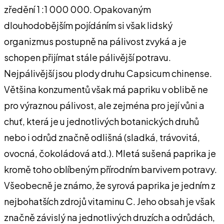
zředění 1 :1 000 000. Opakovaným
dlouhodobějším pojídáním si však lidský
organizmus postupně na pálivost zvyká a je
schopen přijímat stále pálivější potravu.
Nejpálivější jsou plody druhu Capsicum chinense.
Většina konzumentů však má papriku v oblibě ne
pro výraznou pálivost, ale zejména pro její vůni a
chuť, která je u jednotlivých botanických druhů
nebo i odrůd značně odlišná (sladká, trávovitá,
ovocná, čokoládová atd.). Mletá sušená paprika je
kromě toho oblíbeným přírodním barvivem potravy.
Všeobecně je známo, že syrová paprika je jedním z
nejbohatších zdrojů vitaminu C. Jeho obsah je však
značně závislý na jednotlivých druzích a odrůdách,