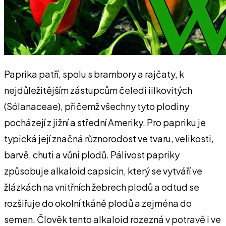
Paprika patří, spolu s brambory a rajčaty, k
nejdůležitějším zástupcům čeledi iilkovitých
(Sólanaceae), přičemž všechny tyto plodiny
pocházejí z jižní a střední Ameriky. Pro papriku je
typická její značná různorodost ve tvaru, velikosti,
barvě, chuti a vůni plodů. Pálivost papriky
způsobuje alkaloid capsicin, který se vytváří ve
žlázkách na vnitřních žebrech plodů a odtud se
rozšiřuje do okolní tkáně plodů a zejména do
semen. Člověk tento alkaloid rozezná v potravě i ve