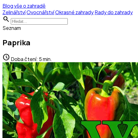
Blog vše o zahradě
Zelinářství
Ovocnářství
Okrasné zahrady
Rady do zahrady
search
Seznam
Paprika
schedule
Doba čtení: 5 min.