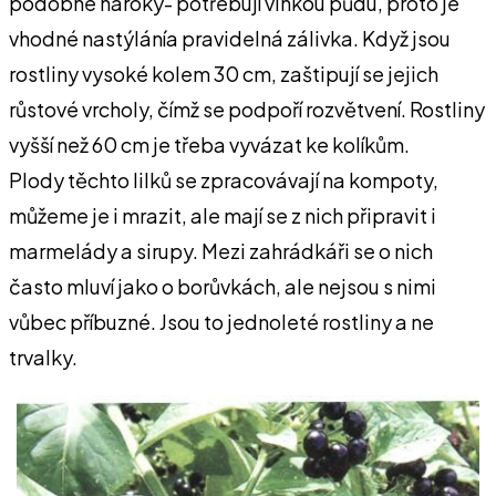
podobné nároky- potřebují vlhkou půdu, proto je
vhodné nastýlánía pravidelná zálivka. Když jsou
rostliny vysoké kolem 30 cm, zaštipují se jejich
růstové vrcholy, čímž se podpoří rozvětvení. Rostliny
vyšší než 60 cm je třeba vyvázat ke kolíkům.
Plody těchto lilků se zpracovávají na kompoty,
můžeme je i mrazit, ale mají se z nich připravit i
marmelády a sirupy. Mezi zahrádkáři se o nich
často mluví jako o borůvkách, ale nejsou s nimi
vůbec příbuzné. Jsou to jednoleté rostliny a ne
trvalky.