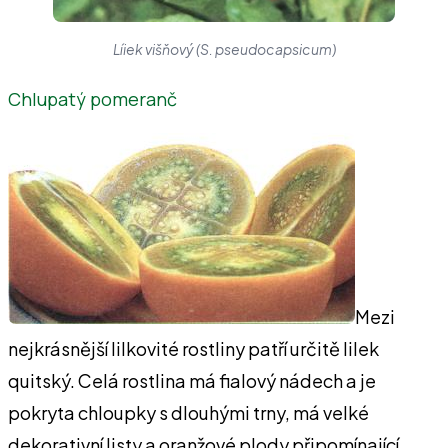
Líiek višňový (S. pseudocapsicum)
Chlupatý pomeranč
Mezi
nejkrásnější lilkovité rostliny patří určitě lilek
quitský. Celá rostlina má fialový nádech a je
pokryta chloupky s dlouhými trny, má velké
dekorativní listy a oranžové plody připomínající