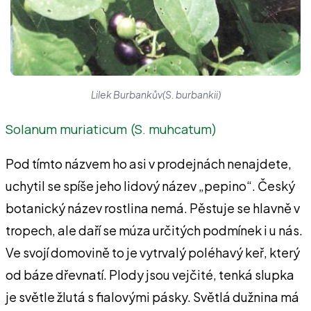
Lilek Burbankův(S. burbankii)
Solanum muriaticum (S. muhcatum)
Pod tímto názvem ho asi v prodejnách nenajdete,
uchytil se spíše jeho lidový název „pepino“. Český
botanický název rostlina nemá. Pěstuje se hlavně v
tropech, ale daří se múza určitých podmínek i u nás.
Ve svojí domovině to je vytrvalý poléhavý keř, který
od báze dřevnatí. Plody jsou vejčité, tenká slupka
je světle žlutá s fialovými pásky. Světlá dužnina má