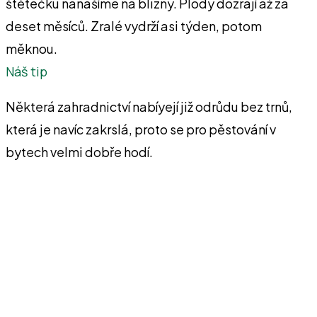
štětečku nanášíme na blizny. Plody dozrají až za
deset měsíců. Zralé vydrží asi týden, potom
měknou.
Náš tip
Některá zahradnictví nabíyejí již odrůdu bez trnů,
která je navíc zakrslá, proto se pro pěstování v
bytech velmi dobře hodí.