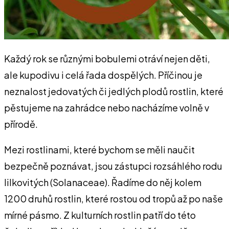
Každý rok se různými bobulemi otráví nejen děti,
ale kupodivu i celá řada dospělých. Příčinou je
neznalost jedovatých či jedlých plodů rostlin, které
pěstujeme na zahrádce nebo nacházíme volně v
přírodě.
Mezi rostlinami, které bychom se měli naučit
bezpečně poznávat, jsou zástupci rozsáhlého rodu
lilkovitých (Solanaceae). Řadíme do něj kolem
1200 druhů rostlin, které rostou od tropů až po naše
mírné pásmo. Z kulturních rostlin patří do této