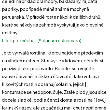
čeledi například brambory, baklažány, rajčata,
papriky, popřípadě méně známá mochyně
peruánská. V přírodě roste několik dalších druhů,
které se někdy na zahradě vyskytují jako plevelné
rostliny.
Lilek potměchuť (Solanum dulcamara)
Je to vytrvalá rostlina, kterou najdeme především
na vlhčích místech. Stonky se v lidovém léčitelství
používají jako projímadlo. Bobule jsou vejčité,
svítivě červené, měkké a šťavnaté. Jako většina
lilkovitých rostlin obsahují solanin, jejich |
konzumace se nedoporučuje. Zralé plody jsou sice
docela sladké, podle čehož dostala rostlina [ i svůj
latinský název, ale ze začátku mají chuť nepříjemně