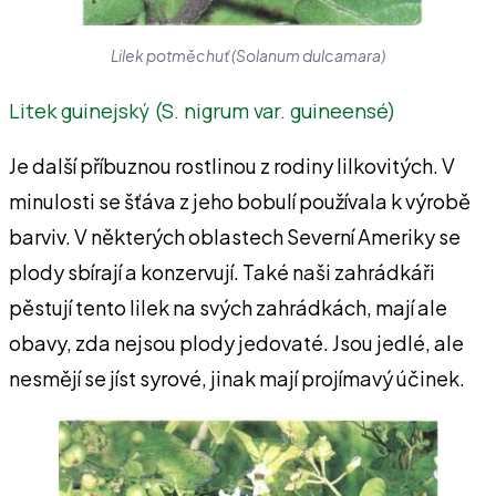
Lilek potměchuť (Solanum dulcamara)
Litek guinejský (S. nigrum var. guineensé)
Je další příbuznou rostlinou z rodiny lilkovitých. V
minulosti se šťáva z jeho bobulí používala k výrobě
barviv. V některých oblastech Severní Ameriky se
plody sbírají a konzervují. Také naši zahrádkáři
pěstují tento lilek na svých zahrádkách, mají ale
obavy, zda nejsou plody jedovaté. Jsou jedlé, ale
nesmějí se jíst syrové, jinak mají projímavý účinek.