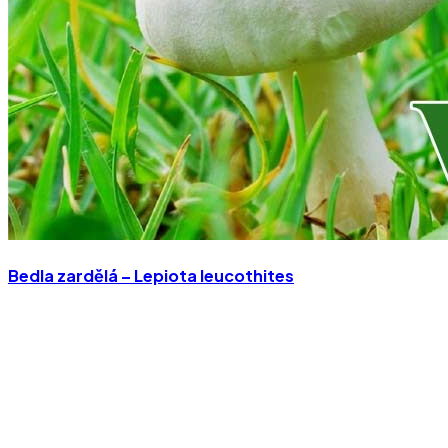
Bedla zardělá – Lepiota leucothites