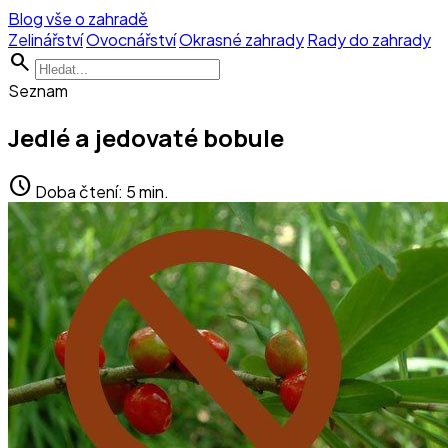
Blog vše o zahradě
Zelinářství
Ovocnářství
Okrasné zahrady
Rady do zahrady
search
Seznam
Jedlé a jedovaté bobule
schedule
Doba čtení: 5 min.