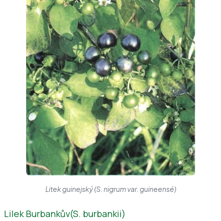
Litek guinejský (S. nigrum var. guineensé)
Lilek Burbankův(S. burbankii)