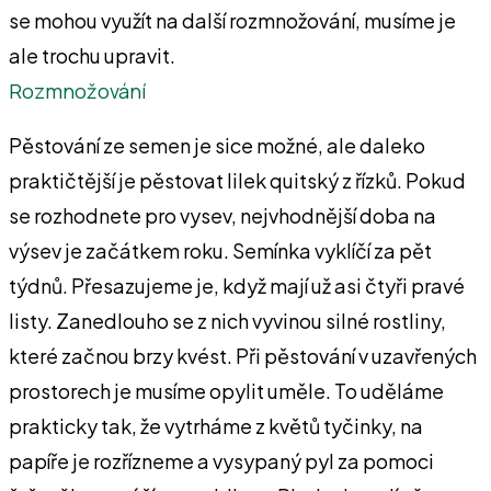
se mohou využít na další rozmnožování, musíme je
ale trochu upravit.
Rozmnožování
Pěstování ze semen je sice možné, ale daleko
praktičtější je pěstovat lilek quitský z řízků. Pokud
se rozhodnete pro vysev, nejvhodnější doba na
výsev je začátkem roku. Semínka vyklíčí za pět
týdnů. Přesazujeme je, když mají už asi čtyři pravé
listy. Zanedlouho se z nich vyvinou silné rostliny,
které začnou brzy kvést. Při pěstování v uzavřených
prostorech je musíme opylit uměle. To uděláme
prakticky tak, že vytrháme z květů tyčinky, na
papíře je rozřízneme a vysypaný pyl za pomoci