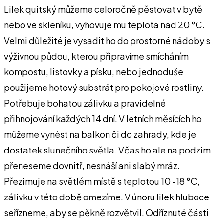
Lilek quitský můžeme celoročně pěstovat v bytě
nebo ve skleníku, vyhovuje mu teplota nad 20 °C.
Velmi důležité je vysadit ho do prostorné nádoby s
výživnou půdou, kterou připravíme smícháním
kompostu, listovky a písku, nebo jednoduše
použijeme hotový substrát pro pokojové rostliny.
Potřebuje bohatou zálivku a pravidelné
přihnojování každých 14 dní. V letních měsících ho
můžeme vynést na balkon či do zahrady, kde je
dostatek slunečního světla. Včas ho ale na podzim
přeneseme dovnitř, nesnáší ani slabý mráz.
Přezimuje na světlém místě s teplotou 10 -18 °C,
zálivku v této době omezíme. V únoru lilek hluboce
seřízneme, aby se pěkně rozvětvil. Odříznuté části