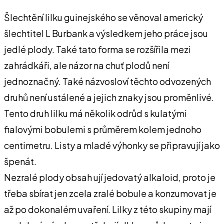
Šlechtění lilku guinejského se věnoval americký
šlechtitel L Burbank a výsledkem jeho práce jsou
jedlé plody. Také tato forma se rozšířila mezi
zahrádkáři, ale názor na chuť plodů není
jednoznačný. Také názvosloví těchto odvozených
druhů není ustálené a jejich znaky jsou proměnlivé.
Tento druh lilku má několik odrůd s kulatými
fialovými bobulemi s průměrem kolem jednoho
centimetru. Listy a mladé výhonky se připravují jako
špenát.
Nezralé plody obsah ují jedovatý alkaloid, proto je
třeba sbírat jen zcela zralé bobule a konzumovat je
až po dokonalém uvaření. Lilky z této skupiny mají