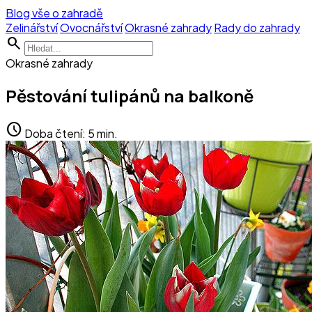
Blog vše o zahradě
Zelinářství
Ovocnářství
Okrasné zahrady
Rady do zahrady
search
Okrasné zahrady
Pěstování tulipánů na balkoně
schedule
Doba čtení: 5 min.