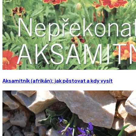
Aksamitník (afrikán): jak pěstovat a kdy vysít