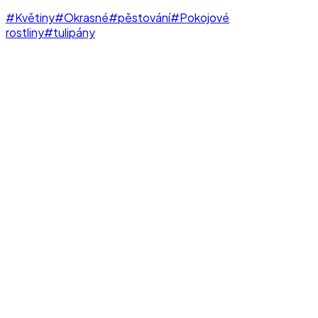
#Květiny
#Okrasné
#pěstování
#Pokojové
rostliny
#tulipány