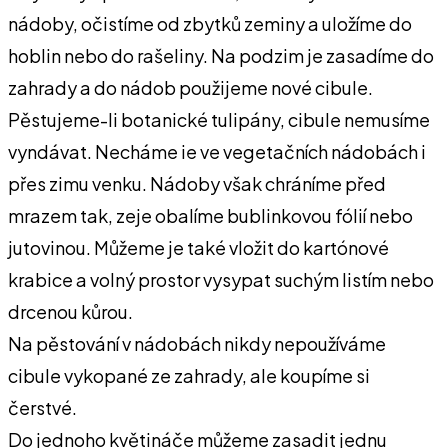
nádoby, očistíme od zbytků zeminy a uložíme do
hoblin nebo do rašeliny. Na podzim je zasadíme do
zahrady a do nádob použijeme nové cibule.
Pěstujeme-li botanické tulipány, cibule nemusíme
vyndávat. Necháme ie ve vegetačních nádobách i
přes zimu venku. Nádoby však chráníme před
mrazem tak, zeje obalíme bublinkovou fólií nebo
jutovinou. Můžeme je také vložit do kartónové
krabice a volný prostor vysypat suchým listím nebo
drcenou kůrou.
Na pěstování v nádobách nikdy nepoužíváme
cibule vykopané ze zahrady, ale koupíme si
čerstvé.
Do jednoho květináče můžeme zasadit jednu