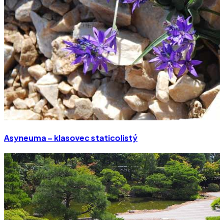
Asyneuma – klasovec staticolistý