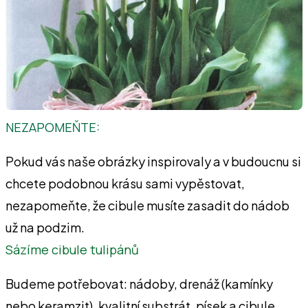
NEZAPOMEŇTE:
Pokud vás naše obrázky inspirovaly a v budoucnu si
chcete podobnou krásu sami vypěstovat,
nezapomeňte, že cibule musíte zasadit do nádob
už na podzim.
Sázíme cibule tulipánů
Budeme potřebovat: nádoby, drenáž (kamínky
nebo keramzit), kvalitní substrát, písek a cibule