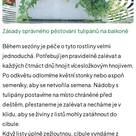
Zásady správného pěstování tulipánů na balkoně
Během sezóny je péče o tyto rostliny velmi
jednoduchá. Potřebují jen pravidelně zalévat a
každých čtrnáct dnů hnojit vícesložkovým hnojivem.
Po odkvětu odlomíme květní stonky nebo aspoň
semeníky, aby se netvořila semena. Nádoby s
tulipány postavíme na místo chráněné před
deštěm, přestaneme je zalévat a necháme je v
klidu, aby se živiny z listů mohly zatáhnout do
cibule.
Když listy úplně zežloutnou, cibule vyndáme z