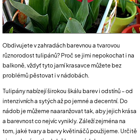
Obdivujete v zahradách barevnou a tvarovou
různorodost tulipánů? Proč se jimi nepokochat i na
balkoně, vždyť tyto jarní krasavce můžete bez
problémů pěstovat i v nádobách.
Tulipány nabízejí širokou škálu barev i odstínů – od
intenzivních a sytých až po jemné a decentní. Do
nádob je můžeme naaranžovat tak, aby jejich krása
a barevnost co nejvíc vynikly. Záleží zejména na
tom, jaké tvary a barvy květináčů použijeme. Určitě