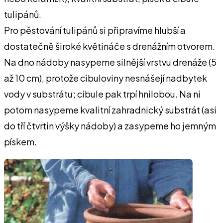
tulipánů.
Pro pěstování tuIipánů si připravíme hlubší a
dostatečně široké květináče s drenážním otvorem.
Na dno nádoby nasypeme silnější vrstvu drenáže (5
až 10 cm), protože cibuloviny nesnášejí nadbytek
vody v substrátu; cibule pak trpí hnilobou. Na ni
potom nasypeme kvalitní zahradnický substrát (asi
do tří čtvrtin výšky nádoby) a zasypeme ho jemným
pískem.