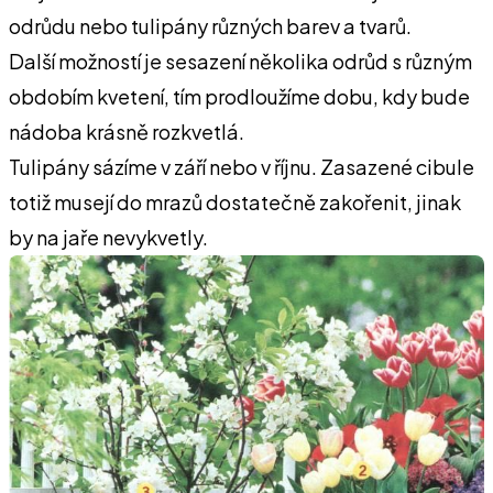
odrůdu nebo tulipány různých barev a tvarů.
Další možností je sesazení několika odrůd s různým
obdobím kvetení, tím prodloužíme dobu, kdy bude
nádoba krásně rozkvetlá.
Tulipány sázíme v září nebo v říjnu. Zasazené cibule
totiž musejí do mrazů dostatečně zakořenit, jinak
by na jaře nevykvetly.