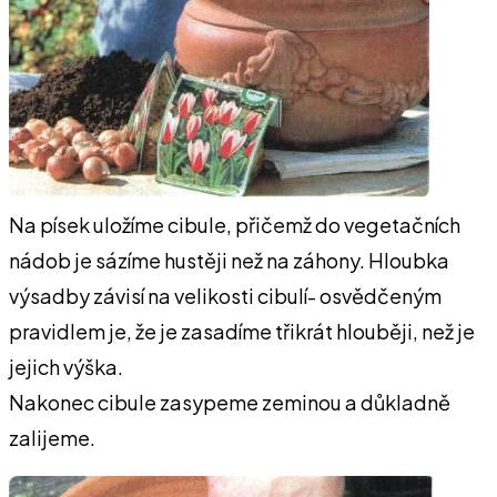
Na písek uložíme cibule, přičemž do vegetačních
nádob je sázíme hustěji než na záhony. Hloubka
výsadby závisí na velikosti cibulí- osvědčeným
pravidlem je, že je zasadíme třikrát hlouběji, než je
jejich výška.
Nakonec cibule zasypeme zeminou a důkladně
zalijeme.