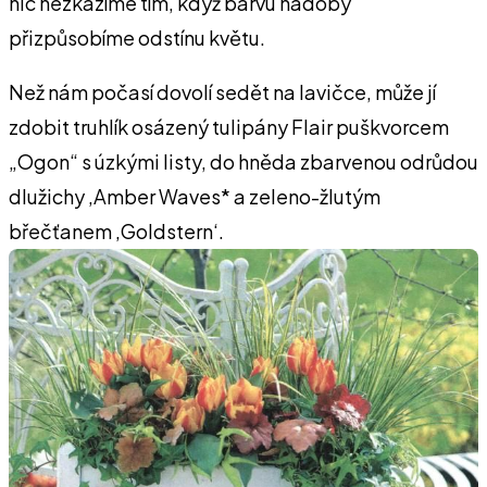
nic nezkazíme tím, když barvu nádoby
přizpůsobíme odstínu květu.
Než nám počasí dovolí sedět na lavičce, může jí
zdobit truhlík osázený tulipány Flair puškvorcem
„Ogon“ s úzkými listy, do hněda zbarvenou odrůdou
dlužichy ‚Amber Waves* a zeleno-žlutým
břečťanem ‚Goldstern‘.