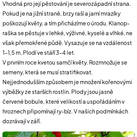
Vhodná pro její pěstování je severozápadní strana.
Pokud je na jižní straně, brzy raší a jarní mrazíky
poškozují květy, a tím přicházíme o úrodu. Klanop-
raška se pěstuje v lehké, výživné, kyselé a vlhké, ne
však přemokřené půdě. Vysazuje se na vzdálenost
1-1,5 m. Plodí ve stáří 3-4 let.
V prvním roce kvetou samčí květy. Rozmnožuje se
semeny, která se musí stratifikovat.
Nejjednodušším způsobem je množení kořenovými
výběžky ze starších rostlin. Plody jsou jasně
červené bobule, které velikostí a uspořádáním v
hroznech připomínají ry-bíz. V našich podmínkách
dozrávají v září.