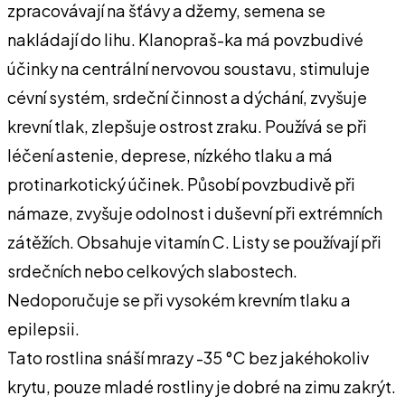
zpracovávají na šťávy a džemy, semena se
nakládají do lihu. Klanopraš-ka má povzbudivé
účinky na centrální nervovou soustavu, stimuluje
cévní systém, srdeční činnost a dýchání, zvyšuje
krevní tlak, zlepšuje ostrost zraku. Používá se při
léčení astenie, deprese, nízkého tlaku a má
protinarkotický účinek. Působí povzbudivě při
námaze, zvyšuje odolnost i duševní při extrémních
zátěžích. Obsahuje vitamín C. Listy se používají při
srdečních nebo celkových slabostech.
Nedoporučuje se při vysokém krevním tlaku a
epilepsii.
Tato rostlina snáší mrazy -35 °C bez jakéhokoliv
krytu, pouze mladé rostliny je dobré na zimu zakrýt.