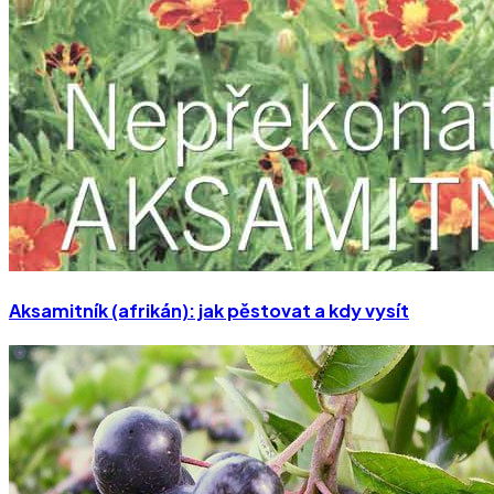
Aksamitník (afrikán): jak pěstovat a kdy vysít