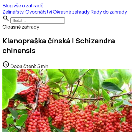
Blog vše o zahradě
Zelinářství
Ovocnářství
Okrasné zahrady
Rady do zahrady
search
Okrasné zahrady
Klanopraška čínská | Schizandra
chinensis
schedule
Doba čtení: 5 min.