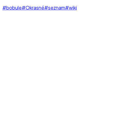
#bobule
#Okrasné
#seznam
#wiki