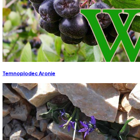
Temnoplodec Aronie