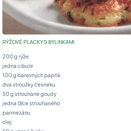
RÝŽOVÉ PLACKY S BYLINKAMI
200 g rýže
jedna cibule
100 g barevných paprik
dva stroužky česneku
50 g strouhané goudy
jedna lžíce strouhaného
parmezánu
olej