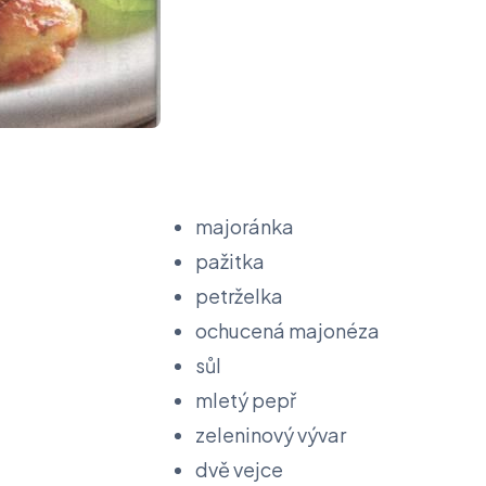
majoránka
pažitka
petrželka
ochucená majonéza
sůl
mletý pepř
zeleninový vývar
dvě vejce