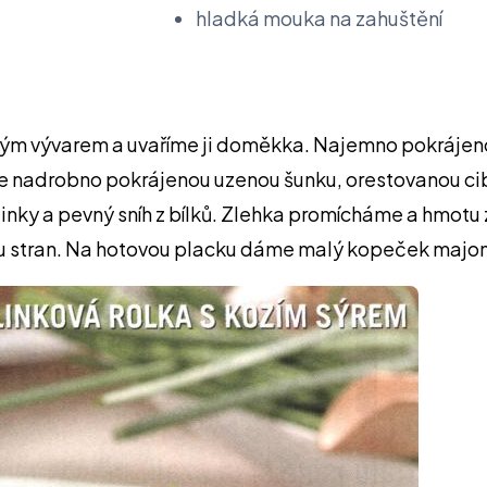
hladká mouka na zahuštění
ým vývarem a uvaříme ji doměkka. Najemno pokrájenou
e nadrobno pokrájenou uzenou šunku, orestovanou ci
inky a pevný sníh z bílků. Zlehka promícháme a hmotu
u stran. Na hotovou placku dáme malý kopeček majo