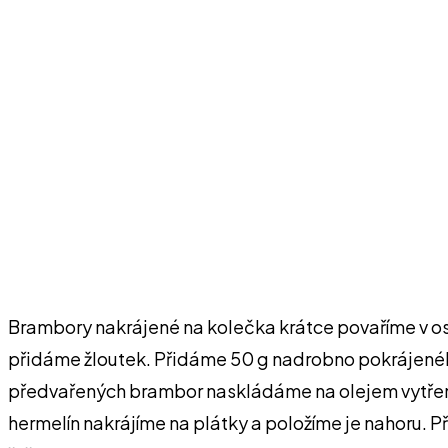
Brambory nakrájené na kolečka krátce povaříme v o
přidáme žloutek. Přidáme 50 g nadrobno pokrájenéh
předvařených brambor naskládáme na olejem vytřen
hermelín nakrájíme na plátky a položíme je nahoru