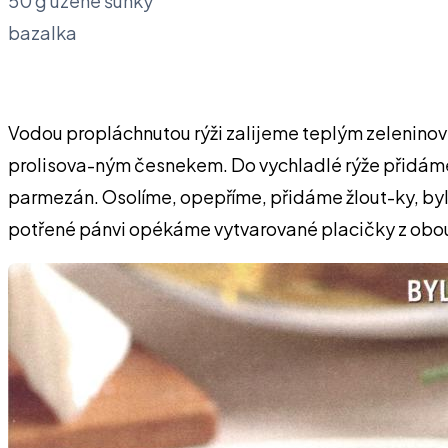
50 g uzené šunky
bazalka
Vodou propláchnutou rýži zalijeme teplým zeleninov
prolisova-ným česnekem. Do vychladlé rýže přidám
parmezán. Osolíme, opepříme, přidáme žlout-ky, byl
potřené pánvi opékáme vytvarované placičky z obo