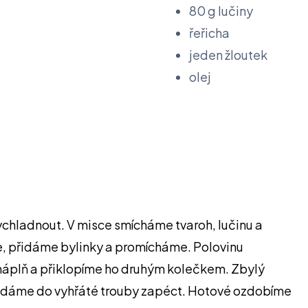
80 g lučiny
řeřicha
jeden žloutek
olej
chladnout. V misce smícháme tvaroh, lučinu a
, přidáme bylinky a promícháme. Polovinu
áplň a přiklopíme ho druhým kolečkem. Zbylý
a dáme do vyhřáté trouby zapéct. Hotové ozdobíme