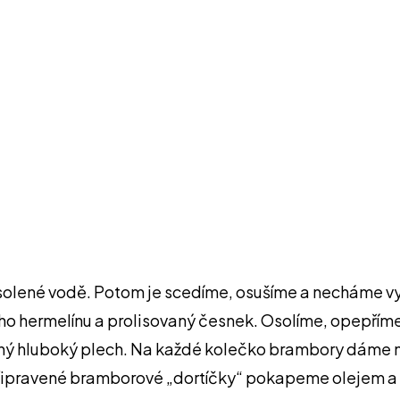
solené vodě. Potom je scedíme, osušíme a necháme vy
o hermelínu a prolisovaný česnek. Osolíme, opepříme
ý hluboký plech. Na každé kolečko brambory dáme n
. Připravené bramborové „dortíčky“ pokapeme olejem 