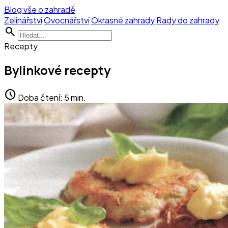
Blog vše o zahradě
Zelinářství
Ovocnářství
Okrasné zahrady
Rady do zahrady
search
Recepty
Bylinkové recepty
schedule
Doba čtení: 5 min.