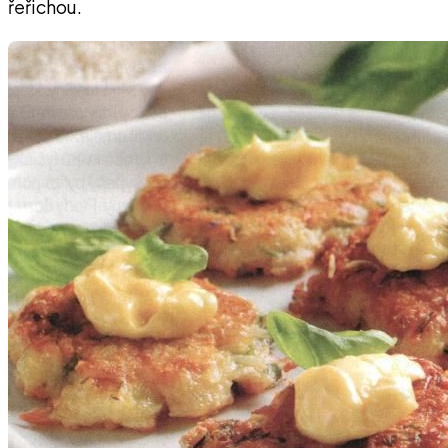
řeřichou.