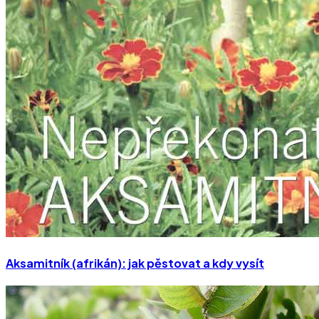
Aksamitník (afrikán): jak pěstovat a kdy vysít