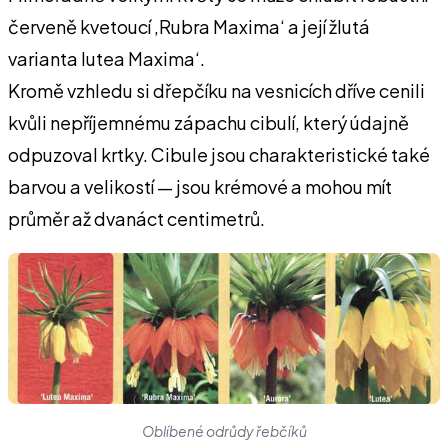
červeně kvetoucí ‚Rubra Maxima‘ a její žlutá
varianta lutea Maxima‘.
Kromě vzhledu si dřepčíku na vesnicích dříve cenili
kvůli nepříjemnému zápachu cibulí, který údajně
odpuzoval krtky. Cibule jsou charakteristické také
barvou a velikostí — jsou krémové a mohou mít
průměr až dvanáct centimetrů.
Oblíbené odrůdy řebčíků