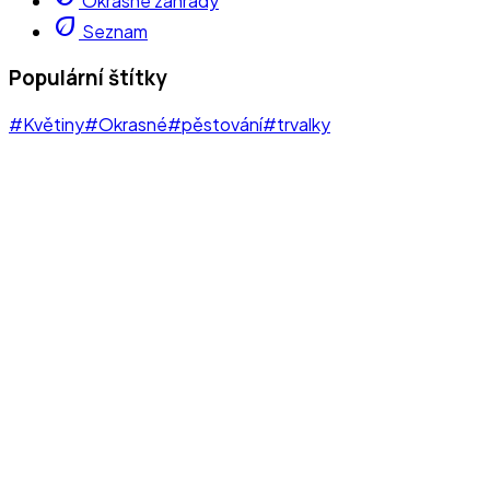
Okrasné zahrady
eco
Seznam
Populární štítky
#Květiny
#Okrasné
#pěstování
#trvalky