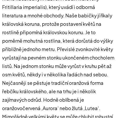
Fritillaria imperialis), který uvádí i odborná
literatura a mnohé obchody. Naše babičky jí říkaly
královská koruna, protože postavení květů na
rostlině připomíná královskou korunu. Je to
poměrně mohutná rostlina, která dorůstá do výšky
přibližně jednoho metru. Převislé zvonkovité květy
vyrůstají na pevném stonku ukončeném chocholem
listů. Na jednom stonku může vyrůst v kruhu pět až
osm květů, někdy i v několika řadách nad sebou.
Nejčasněji se pěstuje tradiční oranžová forma
řebčíku královského, ale na trhu je i několik
zajímavých odrůd. Hodně oblíbená je
oranžovočervená ‚Aurora‘ nebo žlutá ‚Lutea‘.
Mimořádně velkými květy se může chlubit robustní