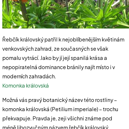
Řebčík královský patřil k nejoblíbenějším květinám
venkovských zahrad, ze současných se však
pomalu vytrácí. Jako by jí její spanilá krása a
nepopiratelná dominance bránily najít místo i v
moderních zahradách.
Komonka královská
Možná vás pravý botanický název této rostliny –
komonka královská (Petilium imperiale) – trochu
překvapuje. Pravda je, zeji všichni známe pod
méně libozvučným názvem řebčík královský