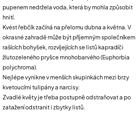
pupenem nedržela voda, která by mohla způsobit
hnití.
Kvést řebčík začíná na přelomu dubna a května. V
okrasné zahradě může být příjemným společníkem
rašících bohyšek, rozvíjejících se listů kapradíči
žlutozeleného pryšce mnohobarvého (Euphorbia
polychroma).
Nejlépe vynikne v menších skupinkách mezi brzy
kvetoucími tulipány a narcisy.
Zvadlé květy je třeba postupně odstraňovat a po
zatažení odstranit i zbytky listů.