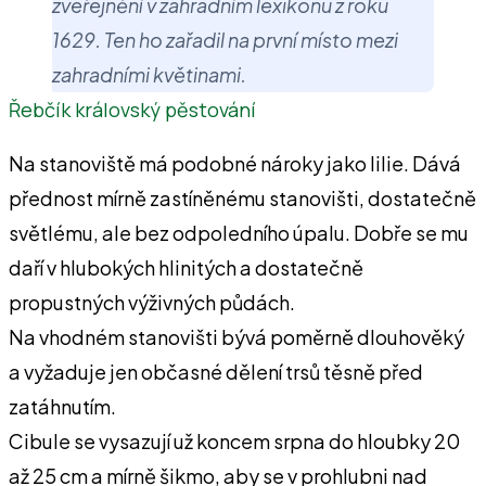
zveřejnění v zahradním lexikonu z roku
1629. Ten ho zařadil na první místo mezi
zahradními květinami.
Řebčík královský pěstování
Na stanoviště má podobné nároky jako lilie. Dává
přednost mírně zastíněnému stanovišti, dostatečně
světlému, ale bez odpoledního úpalu. Dobře se mu
daří v hlubokých hlinitých a dostatečně
propustných výživných půdách.
Na vhodném stanovišti bývá poměrně dlouhověký
a vyžaduje jen občasné dělení trsů těsně před
zatáhnutím.
Cibule se vysazují už koncem srpna do hloubky 20
až 25 cm a mírně šikmo, aby se v prohlubni nad