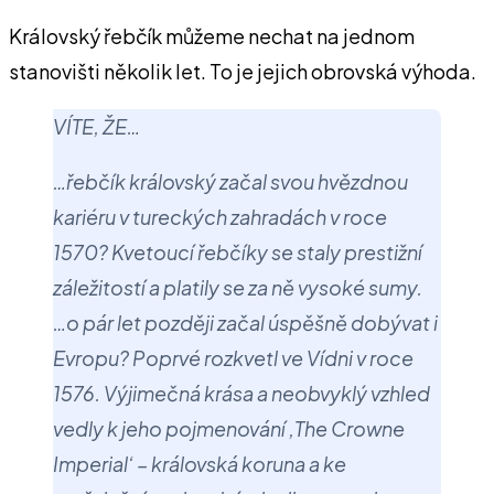
Královský řebčík můžeme nechat na jednom
stanovišti několik let. To je jejich obrovská výhoda.
VÍTE, ŽE…
…řebčík královský začal svou hvězdnou
kariéru v tureckých zahradách v roce
1570? Kvetoucí řebčíky se staly prestižní
záležitostí a platily se za ně vysoké sumy.
…o pár let později začal úspěšně dobývat i
Evropu? Poprvé rozkvetl ve Vídni v roce
1576. Výjimečná krása a neobvyklý vzhled
vedly k jeho pojmenování ‚The Crowne
Imperial‘ – královská koruna a ke