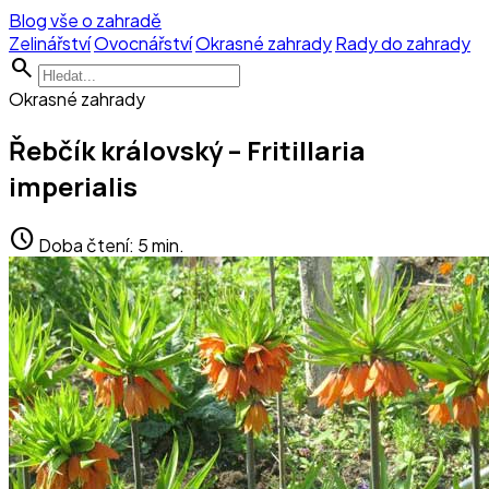
Blog vše o zahradě
Zelinářství
Ovocnářství
Okrasné zahrady
Rady do zahrady
search
Okrasné zahrady
Řebčík královský – Fritillaria
imperialis
schedule
Doba čtení: 5 min.