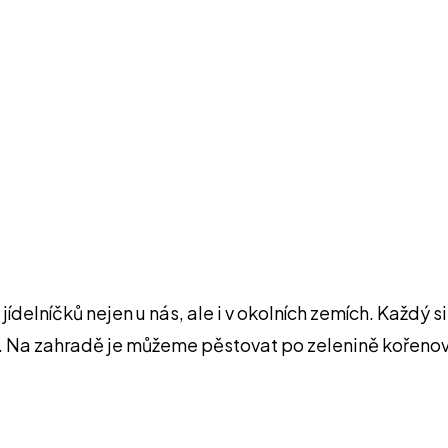
delníčků nejen u nás, ale i v okolních zemích. Každý si 
 Na zahradě je můžeme pěstovat po zelenině kořenové, 