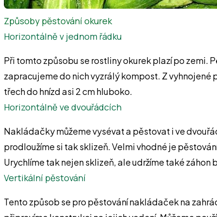
Způsoby pěstování okurek
Horizontálně v jednom řádku
Při tomto způsobu se rostliny okurek plazí po zemi. 
zapracujeme do nich vyzrálý kompost. Z vyhnojené p
třech do hnízd asi 2 cm hluboko.
Horizontálně ve dvouřádcích
Nakládačky můžeme vysévat a pěstovat i ve dvouřád
prodloužíme si tak sklizeň. Velmi vhodné je pěstován
Urychlíme tak nejen sklizeň, ale udržíme také záhon b
Vertikální pěstování
Tento způsob se pro pěstování nakládaček na zahrá