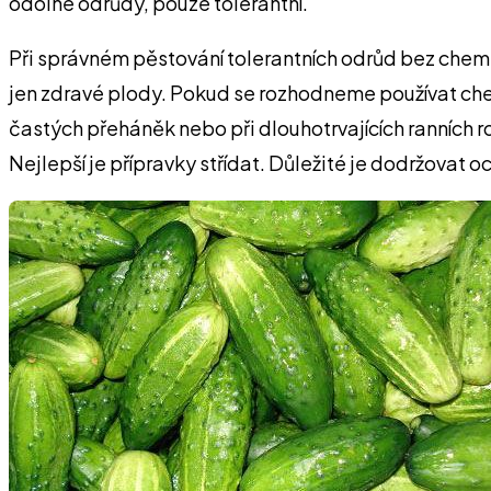
odolné odrůdy, pouze tolerantní.
Při správném pěstování tolerantních odrůd bez chemi
jen zdravé plody. Pokud se rozhodneme používat chem
častých přeháněk nebo při dlouhotrvajících ranních ro
Nejlepší je přípravky střídat. Důležité je dodržovat o