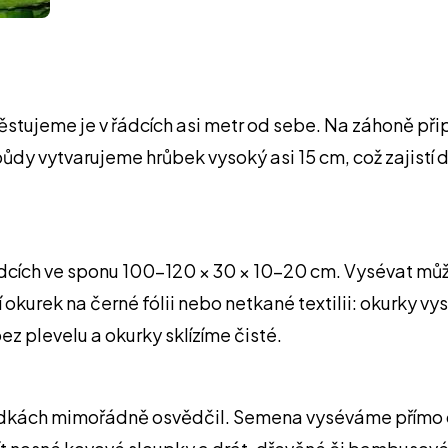
Pěstujeme je v řádcích asi metr od sebe. Na záhoně př
ůdy vytvarujeme hrůbek vysoký asi 15 cm, což zajist
cích ve sponu 100–120 × 30 × 10–20 cm. Vysévat může
í okurek na černé fólii nebo netkané textilii: okurky 
ez plevelu a okurky sklízíme čisté.
dkách mimořádně osvědčil. Semena vyséváme přímo do