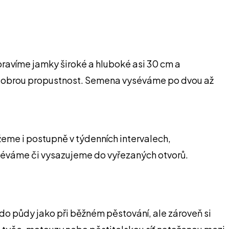
ipravíme jamky široké a hluboké asi 30 cm a
í dobrou propustnost. Semena vyséváme po dvou až
me i postupně v týdenních intervalech,
vyséváme či vysazujeme do vyřezaných otvorů.
 půdy jako při běžném pěstování, ale zároveň si