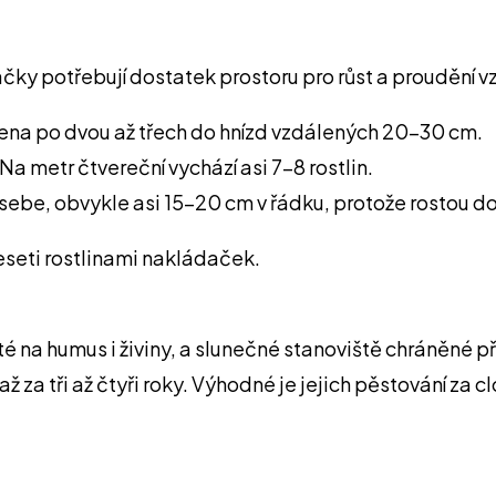
dačky potřebují dostatek prostoru pro růst a proudění 
ena po dvou až třech do hnízd vzdálených 20–30 cm.
 metr čtvereční vychází asi 7–8 rostlin.
 sebe, obvykle asi 15–20 cm v řádku, protože rostou do
eseti rostlinami nakládaček.
na humus i živiny, a slunečné stanoviště chráněné př
 tři až čtyři roky. Výhodné je jejich pěstování za clon