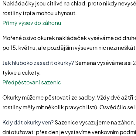
Nakládačky jsou citlivé na chlad, proto nikdy nevysé
rostliny trpí a mohou uhynout.
Přímý výsev do záhonu
Mořené osivo okurek nakládaček vyséváme od druhé po
po 15. květnu, ale pozdějším výsevem nic nezmeškáte
Jak hluboko zasadit okurky?
Semena vyséváme asi 2 cm
tykve a cukety.
Předpěstování sazenic
Okurky můžeme pěstovat i ze sadby. Vždy dvě až tři
rostliny měly mít několik pravých listů. Osvědčilo se 
Kdy dát okurky ven?
Sazenice vysazujeme na záhon, a
dní otužovat: přes den je vystavíme venkovním podmí