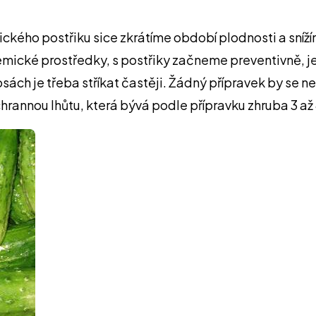
ckého postřiku sice zkrátíme období plodnosti a sníž
ické prostředky, s postřiky začneme preventivně, ješt
sách je třeba stříkat častěji. Žádný přípravek by se ne
chrannou lhůtu, která bývá podle přípravku zhruba 3 až 8