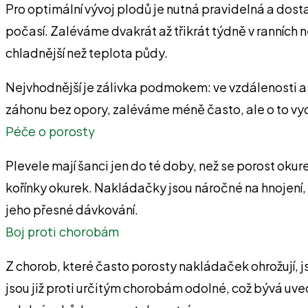
Pro optimální vývoj plodů je nutná pravidelná a dos
počasí. Zaléváme dvakrát až třikrát týdně v ranních 
chladnější než teplota půdy.
Nejvhodnější je zálivka podmokem: ve vzdálenosti a
záhonu bez opory, zaléváme méně často, ale o to vyd
Péče o porosty
Plevele mají šanci jen do té doby, než se porost o
kořínky okurek. Nakládačky jsou náročné na hnojení
jeho přesné dávkování.
Boj proti chorobám
Z chorob, které často porosty nakládaček ohrožují, j
jsou již proti určitým chorobám odolné, což bývá uve