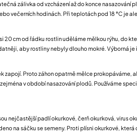
tatečná zálivka od vzcházení až do konce nasazování 
nebo večerních hodinách. Při teplotách pod 18 °C je a
si 20 cm od řádku rostlin uděláme mělkou rýhu, do k
atněji, aby rostliny nebyly dlouho mokré. Výborná je 
kurek zapojí. Proto záhon opatrně mělce prokopáváme
, zejména v období nasazování plodů. Používáme speci
sou nejčastější padlí okurkové, čerň okurková, virus 
deno na sáčku se semeny. Proti plísni okurkové, která 