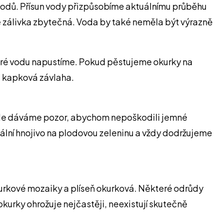
plodů. Přísun vody přizpůsobíme aktuálnímu průběhu
le zálivka zbytečná. Voda by také neměla být výrazně
teré vodu napustíme. Pokud pěstujeme okurky na
i kapková závlaha.
, ale dáváme pozor, abychom nepoškodili jemné
ální hnojivo na plodovou zeleninu a vždy dodržujeme
okurkové mozaiky a plíseň okurková. Některé odrůdy
okurky ohrožuje nejčastěji, neexistují skutečně