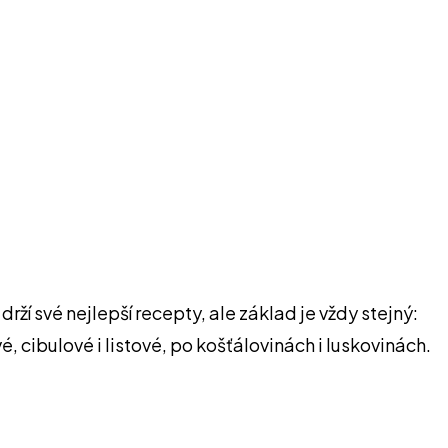
drží své nejlepší recepty, ale základ je vždy stejný:
cibulové i listové, po košťálovinách i luskovinách.