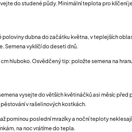
vejte do studené půdy. Minimální teplota pro klíčení j
loviny dubna do začátku května, v teplejších oblaste
. Semena vyklíčí do deseti dnů.
 hluboko. Osvědčený tip: položte semena na hranu, ne
 semena vysejte do větších květináčků asi měsíc před
i pěstování v rašelinových kostkách.
ž pominou poslední mrazíky a noční teploty neklesají
nkám, na noc vrátíme do tepla.