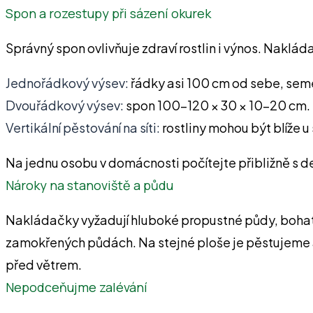
Spon a rozestupy při sázení okurek
Správný spon ovlivňuje zdraví rostlin i výnos. Naklá
Jednořádkový výsev:
řádky asi 100 cm od sebe, sem
Dvouřádkový výsev:
spon 100–120 × 30 × 10–20 cm. Na
Vertikální pěstování na síti:
rostliny mohou být blíže u
Na jednu osobu v domácnosti počítejte přibližně s d
Nároky na stanoviště a půdu
Nakládačky vyžadují hluboké propustné půdy, bohaté 
zamokřených půdách. Na stejné ploše je pěstujeme až za
před větrem.
Nepodceňujme zalévání