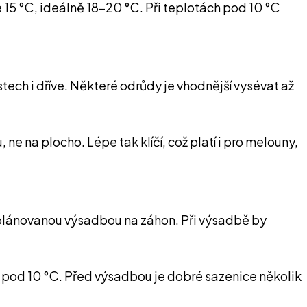
e 15 °C, ideálně 18–20 °C. Při teplotách pod 10 °C
ch i dříve. Některé odrůdy je vhodnější vysévat až
 na plocho. Lépe tak klíčí, což platí i pro melouny,
 plánovanou výsadbou na záhon. Při výsadbě by
 pod 10 °C. Před výsadbou je dobré sazenice několik