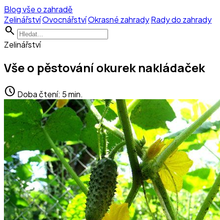
Blog vše o zahradě
Zelinářství
Ovocnářství
Okrasné zahrady
Rady do zahrady
search
Zelinářství
Vše o pěstování okurek nakládaček
schedule
Doba čtení: 5 min.