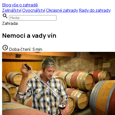
Blog vše o zahradě
Zelinářství
Ovocnářství
Okrasné zahrady
Rady do zahrady
search
Zahrada
Nemoci a vady vín
schedule
Doba čtení: 5 min.