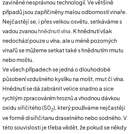
zaviněné nesprávnou technologií. Ve většině
případů jsou zapříčiněny malou odborností vinaře.
Nejčastěji se, i přes velkou osvětu, setkáváme s
vadou zvanou
hnědnutí vína
. K hnědnutí však
nedochází pouze u vína, ale u méně pozorných
vinařů se můžeme setkat také s hnědnutím rmutu
nebo moštu.
Ve všech případech se jedná o dlouhodobé
působení vzdušného kyslíku na mošt, rmut či vína.
Hnědnutí se dá zabránit velice snadno a sice
rychlým zpracováním hroznů a vhodnou dávkou
oxidu siřičitého (S0
), který používáme nejčastěji
2
ve formě disiřičitanu draselného nebo sodného. V
této souvislosti je třeba vědět, že pokud se někdy