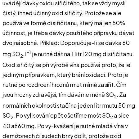
uvádějí dávky oxidu siřičitého, tak se vždy myslí
čistý, ihned účinný oxid siřičitý. Protože se ale
používá ve formě disiřičitanu, který má jen 50%
účinnost, je třeba dávky použitého přípravku dávat
dvojnásobné. Příklad: Doporučuje-li se dávka 60
-1
mg SO
.I
je nutné dát na 1 litr 120 mg disiřičitanu.
2
Oxid siřičitý se při výrobě vína používá proto, že je
jediným přípravkem, který brání oxidaci. Proto je
nutné po rozdrcení hroznů rmut mírně zasířit. Čím
jsou hrozny zdravější, tím dáváme méně SO
. Za
2
normálních okolností stačí na jeden litr rmutu 50 mg
SO
. Po vylisování opět ošetříme mošt SO
a sice
2
2
40 až 60 mg. Po vy-kvašení je nutné mladá vína v
demižonech či sudech brzy dolít, protože oxid