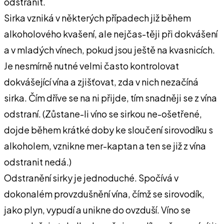
odstranit.
Sirka vzniká v některých případech již během
alkoholového kvašení, ale nejčas-těji při dokvášení
a v mladých vínech, pokud jsou ještě na kvasnicích.
Je nesmírně nutné velmi často kontrolovat
dokvášející vína a zjišťovat, zda v nich nezačíná
sirka. Čím dříve se na ni přijde, tím snadněji se z vína
odstraní. (Zůstane-li víno se sirkou ne-ošetřené,
dojde během krátké doby ke sloučení sirovodíku s
alkoholem, vznikne mer-kaptan a ten se již z vína
odstranit nedá.)
Odstranění sirky je jednoduché. Spočívá v
dokonalém provzdušnění vína, čímž se sirovodík,
jako plyn, vypudí a unikne do ovzduší. Víno se