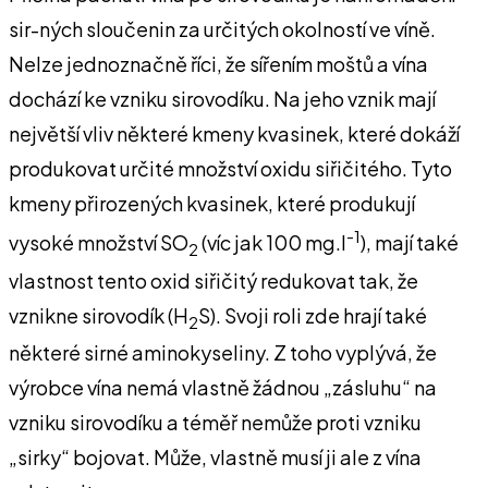
sir-ných sloučenin za určitých okolností ve víně.
Nelze jednoznačně říci, že sířením moštů a vína
dochází ke vzniku sirovodíku. Na jeho vznik mají
největší vliv některé kmeny kvasinek, které dokáží
produkovat určité množství oxidu siřičitého. Tyto
kmeny přirozených kvasinek, které produkují
-1
vysoké množství SO
(víc jak 100 mg.l
), mají také
2
vlastnost tento oxid siřičitý redukovat tak, že
vznikne sirovodík (H
S). Svoji roli zde hrají také
2
některé sirné aminokyseliny. Z toho vyplývá, že
výrobce vína nemá vlastně žádnou „zásluhu“ na
vzniku sirovodíku a téměř nemůže proti vzniku
„sirky“ bojovat. Může, vlastně musí ji ale z vína