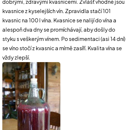
dobrými, zdravými kvasnicemi. Zvlášť vhodné jsou
kvasnice z kyselejších vín. Zpravidla stačí 101
kvasnic na 100 I vína. Kvasnice se nalijí do vína a
alespoň dva dny se promíchávají, aby došly do
styku s veškerým vínem. Po sedimentaci (asi 14 dní)
se víno stočí z kvasnic a mírně zasíří. Kvalita vína se
vždy zlepší.