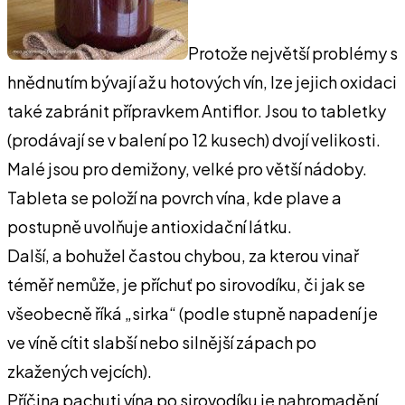
Protože největší problémy s
hnědnutím bývají až u hotových vín, lze jejich oxidaci
také zabránit přípravkem Antiflor. Jsou to tabletky
(prodávají se v balení po 12 kusech) dvojí velikosti.
Malé jsou pro demižony, velké pro větší nádoby.
Tableta se položí na povrch vína, kde plave a
postupně uvolňuje antioxidační látku.
Další, a bohužel častou chybou, za kterou vinař
téměř nemůže, je příchuť po sirovodíku, či jak se
všeobecně říká „sirka“ (podle stupně napadení je
ve víně cítit slabší nebo silnější zápach po
zkažených vejcích).
Příčina pachuti vína po sirovodíku je nahromadění