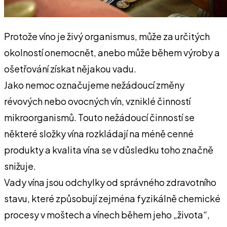
Protože víno je živý organismus, může za určitých
okolností onemocnět, anebo může během výroby a
ošetřování získat nějakou vadu.
Jako nemoc označujeme nežádoucí změny
révových nebo ovocných vín, vzniklé činností
mikroorganismů. Touto nežádoucí činností se
některé složky vína rozkládají na méně cenné
produkty a kvalita vína se v důsledku toho značně
snižuje.
Vady vína jsou odchylky od správného zdravotního
stavu, které způsobují zejména fyzikálně chemické
procesy v moštech a vínech během jeho „života“,