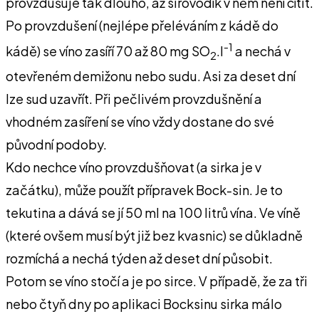
provzdušuje tak dlouho, až sirovodík v něm není cítit.
Po provzdušení (nejlépe přeléváním z kádě do
-1
kádě) se víno zasíří 70 až 80 mg SO
.l
a nechá v
2
otevřeném demižonu nebo sudu. Asi za deset dní
lze sud uzavřít. Při pečlivém provzdušnění a
vhodném zasíření se víno vždy dostane do své
původní podoby.
Kdo nechce víno provzdušňovat (a sirka je v
začátku), může použít přípravek Bock-sin. Je to
tekutina a dává se jí 50 ml na 100 litrů vína. Ve víně
(které ovšem musí být již bez kvasnic) se důkladně
rozmíchá a nechá týden až deset dní působit.
Potom se víno stočí a je po sirce. V případě, že za tři
nebo čtyň dny po aplikaci Bocksinu sirka málo