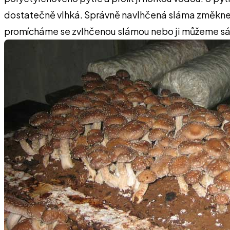
dostatečně vlhká. Správně navlhčená sláma změkne, je
promícháme se zvlhčenou slámou nebo ji můžeme sá