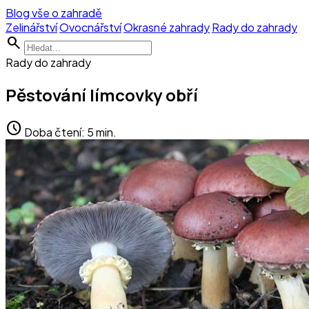
Blog vše o zahradě
Zelinářství
Ovocnářství
Okrasné zahrady
Rady do zahrady
search
Rady do zahrady
Pěstování límcovky obří
schedule
Doba čtení: 5 min.