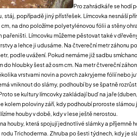
Pro zahrádkáře se hodí p
u, stáj, popřípadě jiný přístřešek. Límcovka nesnáší 
m, na dno položíme polyetylénovou fólii a stěny ohra
 pařeništi. Límcovku můžeme pěstovat také v dřevěnýc
tvy a lehce ji udusáme. Na čtvereční metr záhonu pot
metr, podle uvážení. Pokud nemáme již sadbu smícha
m do hloubky šest až osm cm. Na metr čtvereční záhonu
kolika vrstvami novin a povrch zakryjeme fólií nebo 
má vniknout do slámy, podhoubí by se špatně rozrůstalo
roto se kultury límcovky zakládají buď na jaře (duben
 kolem poloviny září, kdy podhoubí proroste slámou je
lízíme houby v době, kdy v lese ještě nerostou.
na houby, která spojují jednotlivé slámky a příjemně 
eň z rodu Trichoderma. Zhruba po šesti týdnech, kdy je