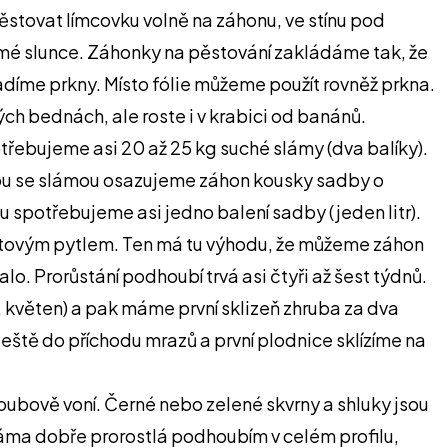
ěstovat límcovku volně na záhonu, ve stínu pod
přímé slunce. Záhonky na pěstování zakládáme tak, že
díme prkny. Místo fólie můžeme použít rovněž prkna.
h bednách, ale roste i v krabici od banánů.
řebujeme asi 20 až 25 kg suché slámy (dva balíky).
nou se slámou osazujeme záhon kousky sadby o
 spotřebujeme asi jedno balení sadby (jeden litr).
jutovým pytlem. Ten má tu výhodu, že můžeme záhon
. Prorůstání podhoubí trvá asi čtyři až šest týdnů.
, květen) a pak máme první sklizeň zhruba za dva
ště do příchodu mrazů a první plodnice sklízíme na
houbově voní. Černé nebo zelené skvrny a shluky jsou
 sláma dobře prorostlá podhoubím v celém profilu,