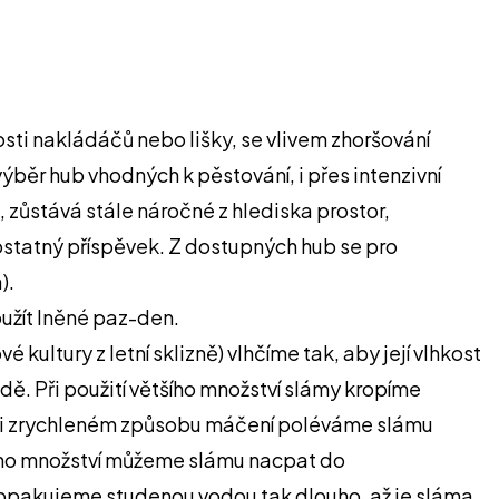
sti nakládáčů nebo lišky, se vlivem zhoršování
ýběr hub vhodných k pěstování, i přes intenzivní
zůstává stále náročné z hlediska prostor,
ostatný příspěvek. Z dostupných hub se pro
).
oužít lněné paz-den.
ltury z letní sklizně) vlhčíme tak, aby její vlhkost
dě. Při použití většího množství slámy kropíme
. Při zrychleném způsobu máčení poléváme slámu
alého množství můžeme slámu nacpat do
tí opakujeme studenou vodou tak dlouho, až je sláma