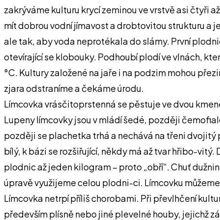
zakrýváme kulturu krycí zeminou ve vrstvě asi čtyři a
mít dobrou vodní jímavost a drobtovitou strukturu a j
ale tak, aby voda neprotékala do slámy. První plodni
otevírající se klobouky. Podhoubí plodí ve vlnách, kte
°C. Kultury založené na jaře i na podzim mohou přezi
zjara odstraníme a čekáme úrodu.
Límcovka vrásčitoprstenná se pěstuje ve dvou kmene
Lupeny límcovky jsou v mládí šedé, později čemofialo
později se plachetka trhá a nechává na třeni dvojitý
bílý, k bázi se rozšiřující, někdy má až tvar hřibo-vi
plodnic až jeden kilogram – proto „obří“. Chuť duž
úpravě využijeme celou plodni-ci. Límcovku můžeme s 
Límcovka netrpí příliš chorobami. Při převlhčení kul
především plísně nebo jiné plevelné houby, jejichž zár