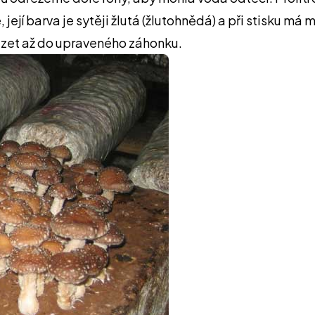
jí barva je sytěji žlutá (žlutohnědá) a při stisku má
zet až do upraveného záhonku.