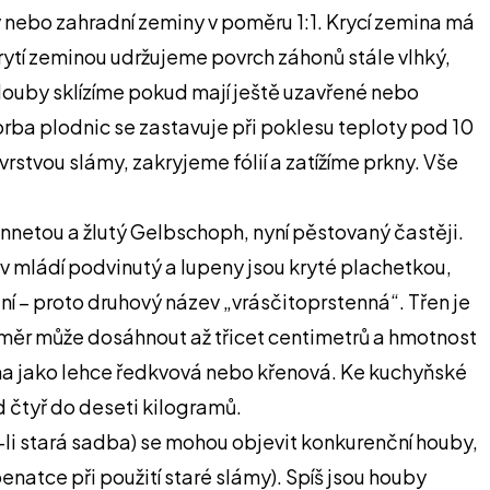
ky nebo zahradní zeminy v poměru 1:1. Krycí zemina má
akrytí zeminou udržujeme povrch záhonů stále vlhký,
 Houby sklízíme pokud mají ještě uzavřené nebo
Tvorba plodnic se zastavuje při poklesu teploty pod 10
rstvou slámy, zakryjeme fólií a zatížíme prkny. Vše
netou a žlutý Gelbschoph, nyní pěstovaný častěji.
 v mládí podvinutý a lupeny jsou kryté plachetkou,
ní – proto druhový název „vrásčitoprstenná“. Třen je
 průměr může dosáhnout až třicet centimetrů a hmotnost
ána jako lehce ředkvová nebo křenová. Ke kuchyňské
d čtyř do deseti kilogramů.
e-li stará sadba) se mohou objevit konkurenční houby,
enatce při použití staré slámy). Spíš jsou houby