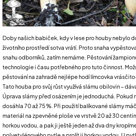
Doby našich babiček, kdy v lese pro houby nebylo dos
životního prostředí sotva vrátí. Proto snaha vypěstov
snahu odborníků, zatím nemáme. Pěstování žampionů, 
technologie i času potřebného pro tuto činnost. Mož
pěstování na zahradě nejlépe hodí límcovka vrásčito
Tato houba pro svůj růst využívá slámu obilovin – dá
Úprava slámy před osázením je jednoduchá. Pokud možn
dosáhla 70 až 75 %. Při použití balíkované slámy máč
materiál na zpevněné ploše ve vrstvě 20 až 30 centi
horkou vodou, a pak ji ještě jeden až dva dny kropí
polyetylénového pytle a prolít ji horkou vodou. U p