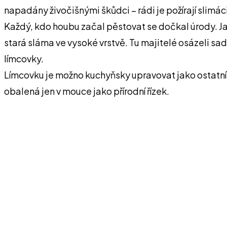
napadány živočišnými škůdci – rádi je požírají slimác
Každý, kdo houbu začal pěstovat se dočkal úrody. Ja
stará sláma ve vysoké vrstvě. Tu majitelé osázeli sa
límcovky.
Límcovku je možno kuchyňsky upravovat jako ostatní
obalená jen v mouce jako přírodní řízek.