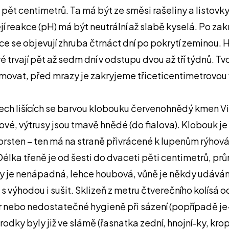
ž pět centimetrů. Ta má být ze směsi rašeliny a listov
ejí reakce (pH) má být neutrální až slabě kyselá. Po z
ce se objevují zhruba čtrnáct dní po pokrytí zeminou.
ré trvají pět až sedm dní v odstupu dvou až tří týdnů. 
movat, před mrazy je zakryjeme třiceticentimetrovou v
ch lišících se barvou klobouku červenohnědý kmen Vin
vé, výtrusy jsou tmavě hnědé (do fialova). Klobouk je
 prsten – ten má na straně přivrácené k lupenům rýhová
tý. Délka třeně je od šesti do dvaceti pěti centimetrů,
niny je nenápadná, lehce houbová, vůně je někdy udáv
výhodou i sušit. Sklizeň z metru čtverečního kolísá o
tur nebo nedostatečné hygieně při sázení (popřípadě j
odky byly již ve slámě (řasnatka zední, hnojní-ky, krop