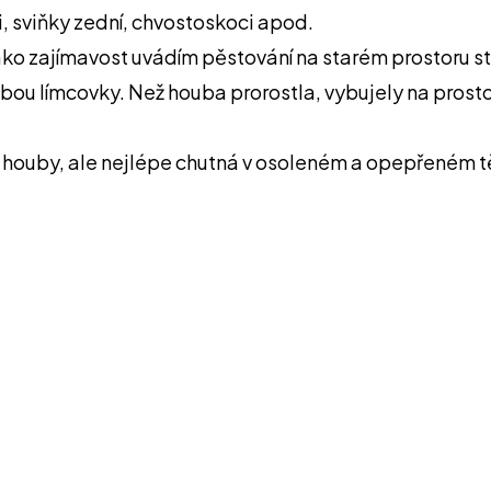
i, sviňky zední, chvostoskoci apod.
ko zajímavost uvádím pěstování na starém prostoru st
dbou límcovky. Než houba prorostla, vybujely na prost
 houby, ale nejlépe chutná v osoleném a opepřeném tě