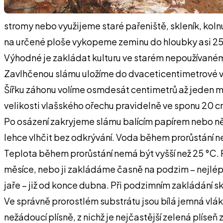
stromy nebo využijeme staré pařeniště, skleník, koln
na určené ploše vykopeme zeminu do hloubky asi 25 c
Výhodné je zakládat kulturu ve starém nepoužívaném
Zavlhčenou slámu uložíme do dvaceticentimetrové vrs
Šířku záhonu volíme osmdesát centimetrů až jeden 
velikosti vlašského ořechu pravidelně ve sponu 20 c
Po osázení zakryjeme slámu balícím papírem nebo ně
lehce vlhčit bez odkrývání. Voda během prorůstání ne
Teplota během prorůstání nemá být vyšší než 25 °C. P
měsíce, nebo ji zakládáme časně na podzim – nejlépe
jaře – již od konce dubna. Při podzimním zakládání sk
Ve správně prorostlém substrátu jsou bílá jemná vlák
nežádoucí plísně, z nichž je nejčastější zelená plís