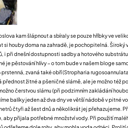
lova kam šlápnout a sbíraly se pouze hříbky ve veliko
at si houby doma na zahradě, je pochopitelná. Široký v
i při dnešní dostupnosti sadby a hotového substrátu, 
né je pěstování hlívy – o tom bude v našem bloge sam
-prstenná, zvaná také obří (Stropharia rugosoannulata
vá přednost žitné a pšeničné slámě, ale je možno též p
o čerstvou slámu (při podzimním zakládání houbové ku
íme balíky jeden až dva dny ve větší nádobě v pitné vo
metrů čtyři až šest dnů a několikrát jej přehazujeme
me, aby přijala potřebné množství vody. Při použití m
ytlů odřežeme dole rohy, aby mohla voda odtéci. Proli