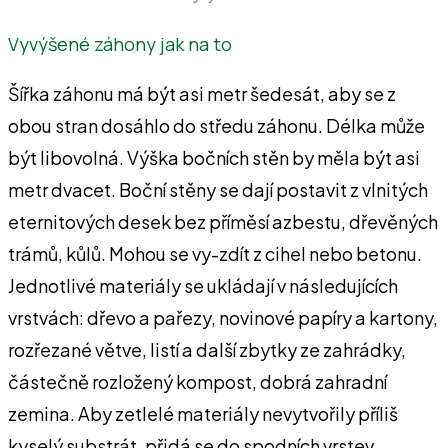
Vyvýšené záhony jak na to
Šířka záhonu má být asi metr šedesát, aby se z
obou stran dosáhlo do středu záhonu. Délka může
být libovolná. Výška bočních stěn by měla být asi
metr dvacet. Boční stěny se dají postavit z vlnitých
eternitových desek bez příměsí azbestu, dřevěných
trámů, kůlů. Mohou se vy-zdít z cihel nebo betonu.
Jednotlivé materiály se ukládají v následujících
vrstvách: dřevo a pařezy, novinové papíry a kartony,
rozřezané větve, listí a další zbytky ze zahrádky,
částečně rozložený kompost, dobrá zahradní
zemina. Aby zetlelé materiály nevytvořily příliš
kyselý substrát, přidá se do spodních vrstev