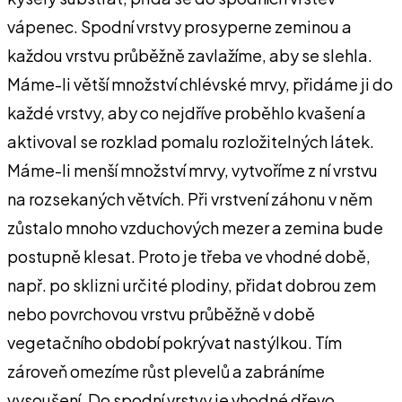
vápenec. Spodní vrstvy prosyperne zeminou a
každou vrstvu průběžně zavlažíme, aby se slehla.
Máme-li větší množství chlévské mrvy, přidáme ji do
každé vrstvy, aby co nejdříve proběhlo kvašení a
aktivoval se rozklad pomalu rozložitelných látek.
Máme-li menší množství mrvy, vytvoříme z ní vrstvu
na rozsekaných větvích. Při vrstvení záhonu v něm
zůstalo mnoho vzduchových mezer a zemina bude
postupně klesat. Proto je třeba ve vhodné době,
např. po sklizni určité plodiny, přidat dobrou zem
nebo povrchovou vrstvu průběžně v době
vegetačního období pokrývat nastýlkou. Tím
zároveň omezíme růst plevelů a zabráníme
vysoušení. Do spodní vrstvy je vhodné dřevo