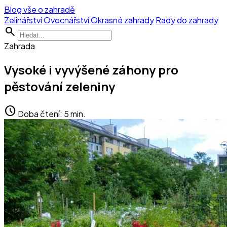
Blog vše o zahradě
Zelinářství
Ovocnářství
Okrasné zahrady
Rady do zahrady
search
Zahrada
Vysoké i vyvýšené záhony pro
pěstování zeleniny
schedule
Doba čtení: 5 min.