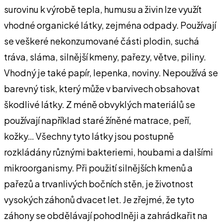
surovinu k výrobě tepla, humusu a živin lze využít
vhodné organické látky, zejména odpady. Používají
se veškeré nekonzumované části plodin, suchá
tráva, sláma, silnější kmeny, pařezy, větve, piliny.
Vhodný je také papír, lepenka, noviny. Nepoužívá se
barevný tisk, který může v barvivech obsahovat
škodlivé látky. Z méně obvyklých materiálů se
používají například staré žíněné matrace, peří,
kožky… Všechny tyto látky jsou postupně
rozkládány různými bakteriemi, houbami a dalšími
mikroorganismy. Při použití silnějších kmenů a
pařezů a trvanlivých bočních stěn, je životnost
vysokých záhonů dvacet let. Je zřejmé, že tyto
záhony se obdělávají pohodlněji a zahrádkařit na