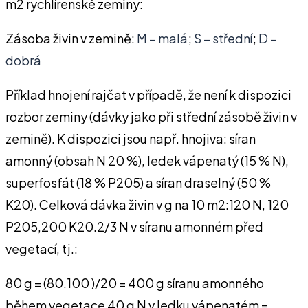
m2 rychlírenské zeminy:
Zásoba živin v zemině:
M – malá
;
S – střední
;
D –
dobrá
Příklad hnojení rajčat v případě, že není k dispozici
rozbor zeminy (dávky jako při střední zásobě živin v
zemině). K dispozici jsou např. hnojiva: síran
amonný (obsah N 20 %), ledek vápenatý (15 % N),
superfosfát (18 % P205) a síran draselný (50 %
K20). Celková dávka živin v g na 10 m2:120 N, 120
P205,200 K20.2/3 N v síranu amonném před
vegetací, tj.:
80 g = (80.100 )/20 = 400 g síranu amonného
během vegetace 40 g N v ledku vápenatém =