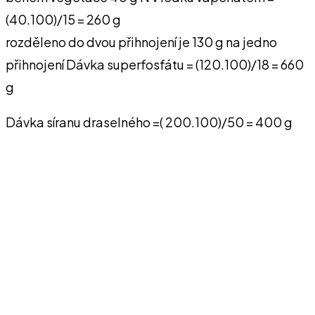
(40.100)/15 = 260 g
rozděleno do dvou přihnojení je 130 g na jedno
přihnojení Dávka superfosfátu = (120.100)/18 = 660
g
Dávka síranu draselného =( 200.100)/50 = 400 g