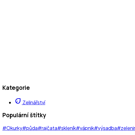
Kategorie
eco
Zelinářství
Populární štítky
#Okurky
#půda
#rajčata
#skleník
#vápnik
#výsadba
#zeleni