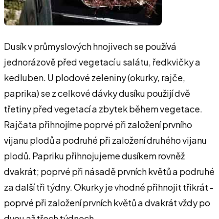
Dusík v průmyslových hnojivech se používá
jednorázově před vegetací u salátu, ředkvičky a
kedluben. U plodové zeleniny (okurky, rajče,
paprika) se z celkové dávky dusíku použijí dvě
třetiny před vegetací a zbytek během vegetace.
Rajčata přihnojíme poprvé při založení prvního
vijanu plodů a podruhé při založení druhého vijanu
plodů. Papriku přihnojujeme dusíkem rovněž
dvakrát; poprvé při násadě prvních květů a podruhé
za další tři týdny. Okurky je vhodné přihnojit třikrát -
poprvé při založení prvních květů a dvakrát vždy po
dvou až třech týdnech.