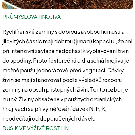
PRŮMYSLOVÁ HNOJIVA
Rychlírenské zeminy s dobrou zásobou humusu a
jílovitých částic mají dobrou (jímací) kapacitu, že ani
při intenzivní závlaze nedochází k vyplavování živin
do spodiny. Proto fosforečná a draselná hnojiva je
možné použít jednorázově před vegetací. Dávky
živin se mají stanovovat podle výsledků rozboru
zeminy na obsah přístupných živin. Tento rozbor je
nutný. Živiny obsažené v použitých organických
hnojivech se při vyměřování dávek N, P, K,
neodečítají od doporučených dávek.
DUSÍK VE VÝŽIVĚ ROSTLIN