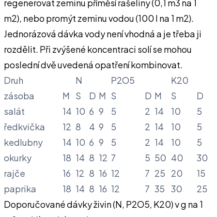
regenerovat zeminu příměsí rašeliny (0,1 m3 na 1
m2), nebo promýt zeminu vodou (100 I na 1 m2).
Jednorázová dávka vody není vhodná a je třeba ji
rozdělit. Při zvýšené koncentraci solí se mohou
poslední dvě uvedená opatření kombinovat.
Druh
N
P2O5
K20
zásoba
M
S
D
M
S
D
M
S
D
salát
14
10
6
9
5
2
14
10
5
ředkvička
12
8
4
9
5
2
14
10
5
kedlubny
14
10
6
9
5
2
14
10
5
okurky
18
14
8
12
7
5
50
40
30
rajče
16
12
8
16
12
7
25
20
15
paprika
18
14
8
16
12
7
35
30
25
Doporučované dávky živin (N, P2O5, K20) v g na 1