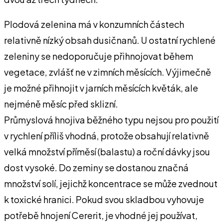
Plodová zelenina má v konzumních částech
relativně nízký obsah dusičnanů. U ostatní rychlené
zeleniny se nedoporučuje přihnojovat během
vegetace, zvlášť ne v zimních měsících. Výjimečně
je možné přihnojit v jarních měsících květák, ale
nejméně měsíc před sklizní.
Průmyslová hnojiva běžného typu nejsou pro použití
v rychlení příliš vhodná, protože obsahují relativně
velká množství příměsí (balastu) a roční dávky jsou
dost vysoké. Do zeminy se dostanou značná
množství solí, jejichž koncentrace se může zvednout
k toxické hranici. Pokud svou skladbou vyhovuje
potřebě hnojení Cererit, je vhodné jej používat,