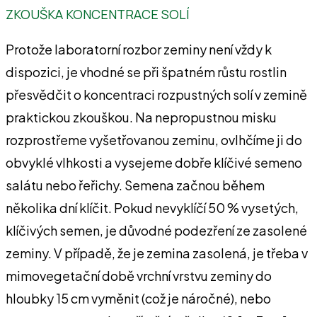
ZKOUŠKA KONCENTRACE SOLÍ
Protože laboratorní rozbor zeminy není vždy k
dispozici, je vhodné se při špatném růstu rostlin
přesvědčit o koncentraci rozpustných solí v zemině
praktickou zkouškou. Na nepropustnou misku
rozprostřeme vyšetřovanou zeminu, ovlhčíme ji do
obvyklé vlhkosti a vysejeme dobře klíčivé semeno
salátu nebo řeřichy. Semena začnou během
několika dní klíčit. Pokud nevyklíčí 50 % vysetých,
klíčivých semen, je důvodné podezření ze zasolené
zeminy. V případě, že je zemina zasolená, je třeba v
mimovegetační době vrchní vrstvu zeminy do
hloubky 15 cm vyměnit (což je náročné), nebo