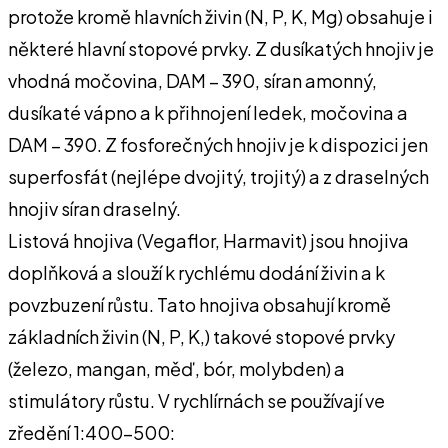
protože kromě hlavních živin (N, P, K, Mg) obsahuje i
některé hlavní stopové prvky. Z dusíkatých hnojiv je
vhodná močovina, DAM – 390, síran amonný,
dusíkaté vápno a k přihnojení ledek, močovina a
DAM – 390. Z fosforečných hnojiv je k dispozici jen
superfosfát (nejlépe dvojitý, trojitý) a z draselných
hnojiv síran draselný.
Listová hnojiva (Vegaflor, Harmavit) jsou hnojiva
doplňková a slouží k rychlému dodání živin a k
povzbuzení růstu. Tato hnojiva obsahují kromě
základních živin (N, P, K,) takové stopové prvky
(železo, mangan, měď, bór, molybden) a
stimulátory růstu. V rychlírnách se používají ve
zředění 1:400-500: