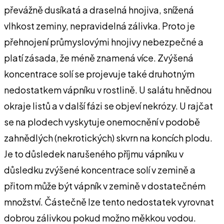
převážně dusíkatá a draselná hnojiva, snížená
vlhkost zeminy, nepravidelná zálivka. Proto je
přehnojení průmyslovými hnojivy nebezpečné a
platí zásada, že méně znamená více. Zvýšená
koncentrace solí se projevuje také druhotným
nedostatkem vápníku v rostlině. U salátu hnědnou
okraje listů a v další fázi se objeví nekrózy. U rajčat
se na plodech vyskytuje onemocnění v podobě
zahnědlých (nekrotických) skvrn na koncích plodu.
Je to důsledek narušeného příjmu vápníku v
důsledku zvýšené koncentrace solí v zemině a
přitom může být vápník v zemině v dostatečném
množství. Částečně lze tento nedostatek vyrovnat
dobrou zálivkou pokud možno měkkou vodou.