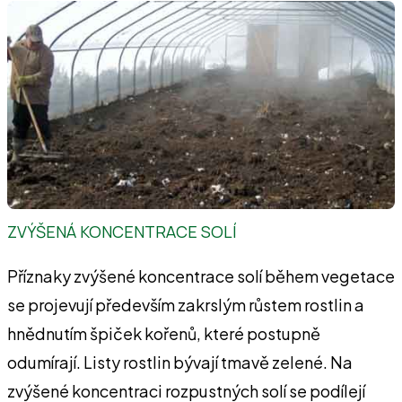
ZVÝŠENÁ KONCENTRACE SOLÍ
Příznaky zvýšené koncentrace solí během vegetace
se projevují především zakrslým růstem rostlin a
hnědnutím špiček kořenů, které postupně
odumírají. Listy rostlin bývají tmavě zelené. Na
zvýšené koncentraci rozpustných solí se podílejí