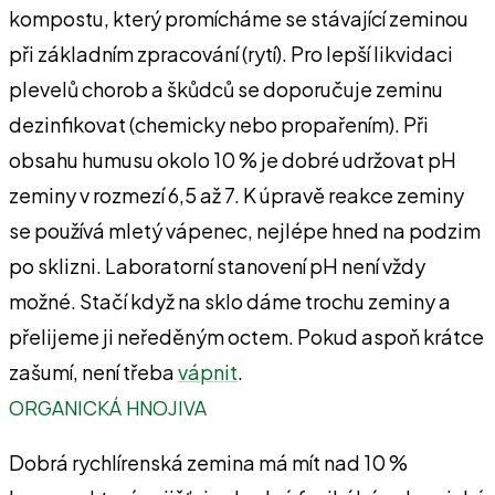
kompostu, který promícháme se stávající zeminou
při základním zpracování (rytí). Pro lepší likvidaci
plevelů chorob a škůdců se doporučuje zeminu
dezinfikovat (chemicky nebo propařením). Při
obsahu humusu okolo 10 % je dobré udržovat pH
zeminy v rozmezí 6,5 až 7. K úpravě reakce zeminy
se používá mletý vápenec, nejlépe hned na podzim
po sklizni. Laboratorní stanovení pH není vždy
možné. Stačí když na sklo dáme trochu zeminy a
přelijeme ji neředěným octem. Pokud aspoň krátce
zašumí, není třeba
vápnit
.
ORGANICKÁ HNOJIVA
Dobrá rychlírenská zemina má mít nad 10 %