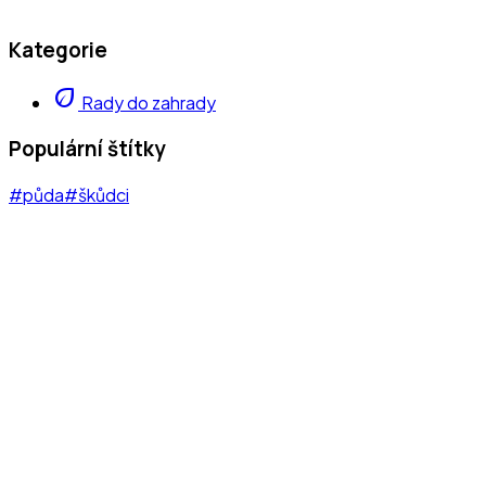
Kategorie
eco
Rady do zahrady
Populární štítky
#půda
#škůdci