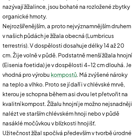
nazývají žížalince, jsou bohaté na rozložené zbytky
organické hmoty.
Nejrozšířenějším, a proto nejvýznamnějším druhem
v našich půdách je žížala obecná (Lumbricus
terrestris). V dospělosti dosahuje délky 14 až 20
cm. Žije volně v půdě. Podstatně menší žížala hnojní
(Eisenia foetida) je v dospělosti 4-12 cm dlouhá. Je
vhodná pro výrobu
kompostů
. Má zvýšené nároky
na teplo a vlhko. Proto se jí daří i v chlévské mrvě,
kterou je schopna během asi dvou let přetvořit na
kvalitní kompost. Žížalu hnojní je možno nejsnadněji
nalézt ve starším chlévském hnoji nebo v půdě
nasáklé močůvkou v blízkosti hnojišť.
Užitečnost žížal spočívá především v tvorbě úrodné