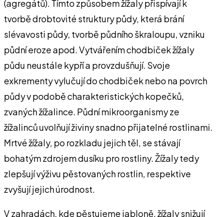
(agregátů). Tímto způsobem žížaly přispívají k
tvorbě drobtovité struktury půdy, která brání
slévavosti půdy, tvorbě půdního škraloupu, vzniku
půdní eroze apod. Vytvářením chodbiček žížaly
půdu neustále kypří a provzdušňují. Svoje
exkrementy vylučují do chodbiček nebo na povrch
půdy v podobě charakteristických kopečků,
zvaných žížalince. Půdní mikroorganismy ze
žížalinců uvolňují živiny snadno přijatelné rostlinami.
Mrtvé žížaly, po rozkladu jejich těl, se stávají
bohatým zdrojem dusíku pro rostliny. Žížaly tedy
zlepšují výživu pěstovaných rostlin, respektive
zvyšují jejich úrodnost.
V zahradách, kde pěstujeme jabloně, žížaly snižují