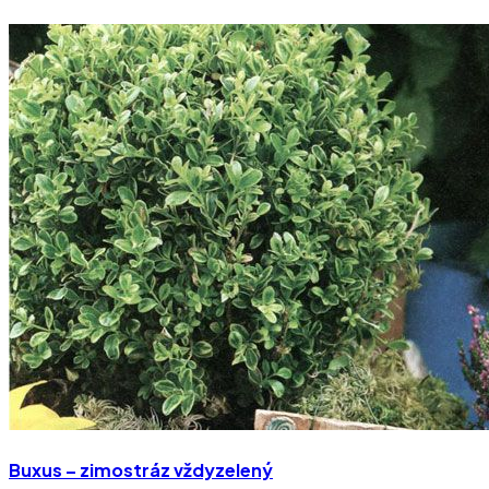
Buxus – zimostráz vždyzelený