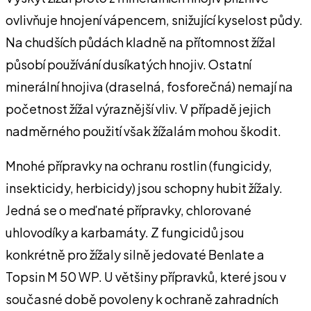
ovlivňuje hnojení vápencem, snižující kyselost půdy.
Na chudších půdách kladně na přítomnost žížal
působí používání dusíkatých hnojiv. Ostatní
minerální hnojiva (draselná, fosforečná) nemají na
početnost žížal výraznější vliv. V případě jejich
nadměrného použití však žížalám mohou škodit.
Mnohé přípravky na ochranu rostlin (fungicidy,
insekticidy, herbicidy) jsou schopny hubit žížaly.
Jedná se o meďnaté přípravky, chlorované
uhlovodíky a karbamáty. Z fungicidů jsou
konkrétně pro žížaly silně jedovaté Benlate a
Topsin M 50 WP. U většiny přípravků, které jsou v
současné době povoleny k ochraně zahradních