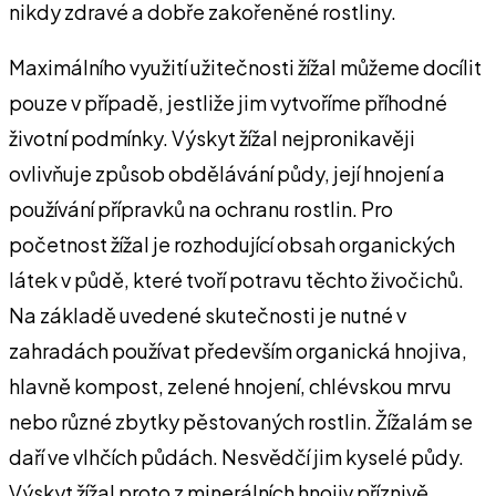
nikdy zdravé a dobře zakořeněné rostliny.
Maximálního využití užitečnosti žížal můžeme docílit
pouze v případě, jestliže jim vytvoříme příhodné
životní podmínky. Výskyt žížal nejpronikavěji
ovlivňuje způsob obdělávání půdy, její hnojení a
používání přípravků na ochranu rostlin. Pro
početnost žížal je rozhodující obsah organických
látek v půdě, které tvoří potravu těchto živočichů.
Na základě uvedené skutečnosti je nutné v
zahradách používat především organická hnojiva,
hlavně kompost, zelené hnojení, chlévskou mrvu
nebo různé zbytky pěstovaných rostlin. Žížalám se
daří ve vlhčích půdách. Nesvědčí jim kyselé půdy.
Výskyt žížal proto z minerálních hnojiv příznivě