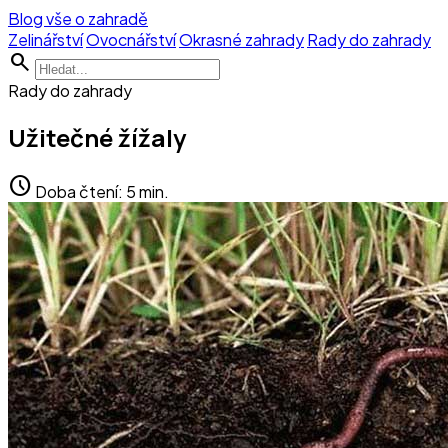
Blog vše o zahradě
Zelinářství
Ovocnářství
Okrasné zahrady
Rady do zahrady
search
Rady do zahrady
Užitečné žížaly
schedule
Doba čtení: 5 min.