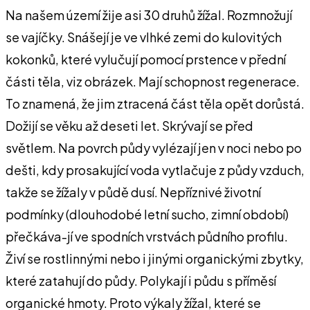
Na našem území žije asi 30 druhů žížal. Rozmnožují
se vajíčky. Snášejí je ve vlhké zemi do kulovitých
kokonků, které vylučují pomocí prstence v přední
části těla, viz obrázek. Mají schopnost regenerace.
To znamená, že jim ztracená část těla opět dorůstá.
Dožijí se věku až deseti let. Skrývají se před
světlem. Na povrch půdy vylézají jen v noci nebo po
dešti, kdy prosakující voda vytlačuje z půdy vzduch,
takže se žížaly v půdě dusí. Nepříznivé životní
podmínky (dlouhodobé letní sucho, zimní období)
přečkáva-jí ve spodních vrstvách půdního profilu.
Živí se rostlinnými nebo i jinými organickými zbytky,
které zatahují do půdy. Polykají i půdu s příměsí
organické hmoty. Proto výkaly žížal, které se