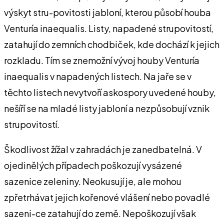
výskyt stru-povitosti jabloní, kterou působí houba
Venturía inaequalis. Listy, napadené strupovitostí,
zatahují do zemních chodbiček, kde dochází k jejich
rozkladu. Tím se znemožní vývoj houby Venturía
inaequalis v napadených listech. Na jaře se v
těchto listech nevytvoří askospory uvedené houby,
nešíří se na mladé listy jabloní a nezpůsobují vznik
strupovitostí.
Škodlivost žížal v zahradách je zanedbatelná. V
ojedinělých případech poškozují vysázené
sazenice zeleniny. Neokusují je, ale mohou
zpřetrhávat jejich kořenové vlášení nebo povadlé
sazeni-ce zatahují do země. Nepoškozují však