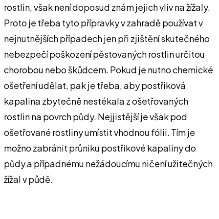
rostlin, však není doposud znám jejich vliv na žížaly.
Proto je třeba tyto přípravky v zahradě používat v
nejnutnějších případech jen při zjištění skutečného
nebezpečí poškození pěstovaných rostlin určitou
chorobou nebo škůdcem. Pokud je nutno chemické
ošetření udělat, pak je třeba, aby postřiková
kapalina zbytečně nestékala z ošetřovaných
rostlin na povrch půdy. Nejjistější je však pod
ošetřované rostliny umístit vhodnou fólii. Tím je
možno zabránit průniku postřikové kapaliny do
půdy a případnému nežádoucímu ničení užitečných
žížal v půdě.