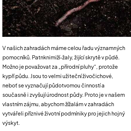
V našich zahradách máme celou řadu významných
pomocníků. Patnknimiží-žaly, žijící skrytě v půdě.
Možno je považovat za „přírodní pluhy“, protože
kypří půdu. Jsou to velmi užiteční živočichové,
neboť se vyznačují půdotvomou činností a
současně i zvyšují úrodnost půdy. Proto je v našem
vlastním zájmu, abychom žížalám v zahradách
vytvářeli příznivé životní podmíniky pro jejich hojný
výskyt.