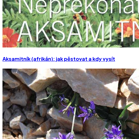
Aksamitník (afrikán): jak pěstovat a kdy vysít