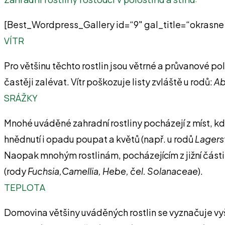
[Best_Wordpress_Gallery id=“9″ gal_title=“okrasne 
VÍTR
Pro většinu těchto rostlin jsou větrné a průvanové pol
častěji zalévat. Vítr poškozuje listy zvláště u rodů:
Ab
SRÁŽKY
Mnohé uváděné zahradní rostliny pocházejí z míst, kd
hnědnutí i opadu poupat a květů (např. u rodů
Lagers
Naopak mnohým rostlinám, pocházejícím z jižní části 
(rody
Fuchsia,Camellia, Hebe, čel. Solanaceae
).
TEPLOTA
Domovina většiny uváděných rostlin se vyznačuje vy