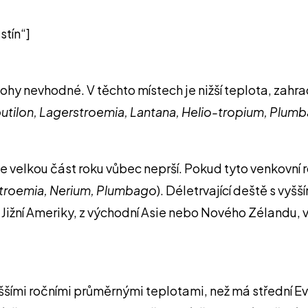
stín“]
ohy nevhodné. V těchto místech je nižší teplota, zahrad
utilon, Lagerstroemia, Lantana, Helio-tropium, Plum
e velkou část roku vůbec neprší. Pokud tyto venkovní 
troemia, Nerium, Plumbago
). Déletrvající deště s vy
Jižní Ameriky, z východní Asie nebo Nového Zélandu, vy
ššími ročními průměrnými teplotami, než má střední E