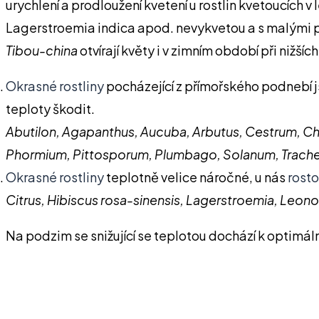
urychlení a prodloužení kvetení u rostlin kvetoucích v
Lagerstroemia indica apod. nevykvetou a s malými po
Tibou-china
otvírají květy i v zimním období při nižší
Okrasné rostliny
pocházející z přímořského podnebí 
teploty škodit.
Abutilon, Agapanthus, Aucuba, Arbutus, Cestrum, Cha
Phormium, Pittosporum, Plumbago, Solanum, Trache
Okrasné rostliny
teplotně velice náročné, u nás
rosto
Citrus, Hibiscus rosa-sinensis, Lagerstroemia, Leono
Na podzim se snižující se teplotou dochází k optimá