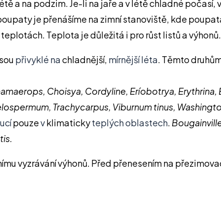
 létě a na podzim. Je-li na jaře a v létě chladné počasí,
upaty je přenášíme na zimní stanoviště, kde poupata 
ch teplotách. Teplota je důležitá i pro růst listů a výh
jsou
přivyklé na
chladnější,
mírnější léta
. Těmto druhům
maerops, Choisya, Cordyline, Eríobotrya, Erythrina, 
lospermum, Trachycarpus, Viburnum tinus, Washingto
ucí
pouze
v
klimaticky
teplých oblastech
.
Bougainville
tis.
lnímu vyzrávání výhonů. Před přenesením na přezimovac