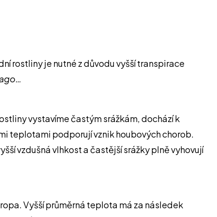
ní rostliny je nutné z důvodu vyšší transpirace
bago…
rostliny vystavíme častým srážkám, dochází k
ššími teplotami podporují vznik houbových chorob.
šší vzdušná vlhkost a častější srážky plně vyhovují
vropa. Vyšší průměrná teplota má za následek