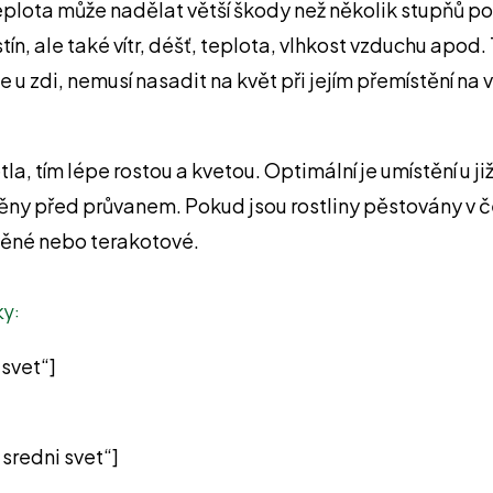
eplota může nadělat větší škody než několik stupňů pod
stín, ale také vítr, déšť, teplota, vlhkost vzduchu ap
 u zdi, nemusí nasadit na květ při jejím přemístění na 
la, tím lépe rostou a kvetou. Optimální je umístění u již
áněny před průvanem. Pokud jsou rostliny pěstovány v 
věné nebo terakotové.
ky:
svet“]
sredni svet“]