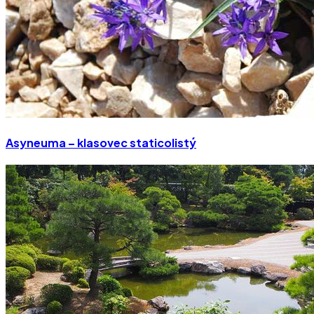
Asyneuma – klasovec staticolistý