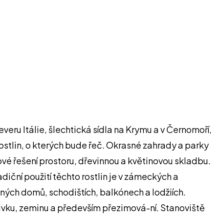
ru Itálie, šlechtická sídla na Krymu a v Černomoří,
rostlin, o kterých bude řeč. Okrasné zahrady a parky
vé řešení prostoru, dřevinnou a květinovou skladbu.
diční použití těchto rostlin je v zámeckých a
nných domů, schodištích, balkónech a lodžiích.
álivku, zeminu a především přezimová-ní. Stanoviště