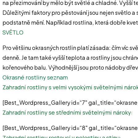
na přezimování by mělo být světlé a chladné. Vyšší t
Důležitými faktory pro pěstování jsou nejen světlo a 
podstatně mění. Například rostlina, která dobře kvete
SVĚTLO
Pro většinu okrasných rostlin platí zásada: čím víc svět
denně. Je tam také vyšší teplota a rostliny jsou chr
kořenového balu. Výhodnější jsou proto nádoby dře
Okrasné rostliny seznam
Zahradní rostliny s velmi vysokými světelnými náro
[Best_Wordpress_Gallery id=“7″ gal_title=“okrasne 
Zahradní rostliny se středními světelnými nároky:
[Best_Wordpress_Gallery id=“8″ gal_title=“okrasne 
Zahradní rostliny rostoucí v polostínu a stínu: