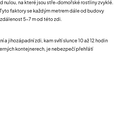
 nulou, na které jsou stře-domořské rostliny zvyklé.
od. Tyto faktory se každým metrem dále od budovy
vzdálenost 5-7 m od této zdi.
ní a jihozápadní zdi, kam svítí slunce 10 až 12 hodin
černých kontejnerech, je nebezpečí přehřátí