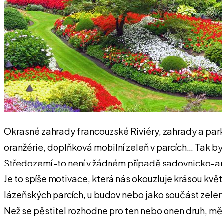
Okrasné zahrady francouzské Riviéry, zahrady a park
oranžérie, doplňková mobilní zeleň v parcích… Tak by 
Středozemí -to není v žádném případě sadovnicko-arc
Je to spíše motivace, která nás okouzluje krásou květ
lázeňských parcích, u budov nebo jako součást zeleně
Než se pěstitel rozhodne pro ten nebo onen druh, měl