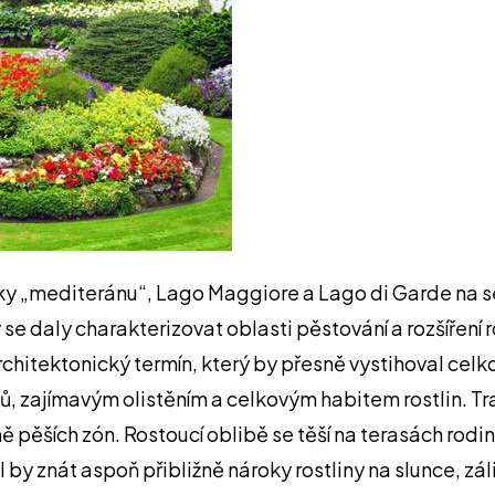
y „mediteránu“, Lago Maggiore a Lago di Garde na seve
se daly charakterizovat oblasti pěstování a rozšíření 
hitektonický termín, který by přesně vystihoval celko
ů, zajímavým olistěním a celkovým habitem rostlin. Tra
 pěších zón. Rostoucí oblibě se těší na terasách rodi
 by znát aspoň přibližně nároky rostliny na slunce, z