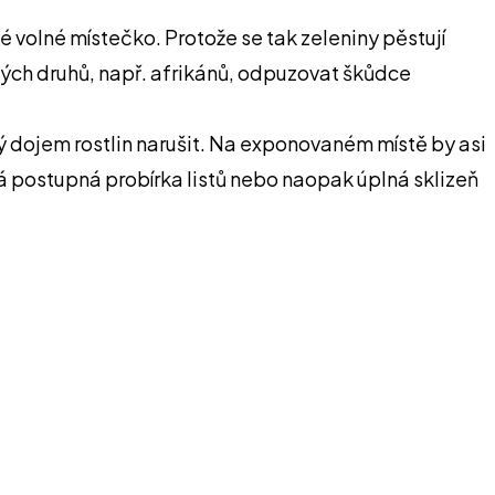
 volné místečko. Protože se tak zeleniny pěstují
asných druhů, např. afrikánů, odpuzovat škůdce
ý dojem rostlin narušit. Na exponovaném místě by asi
postupná probírka listů nebo naopak úplná sklizeň