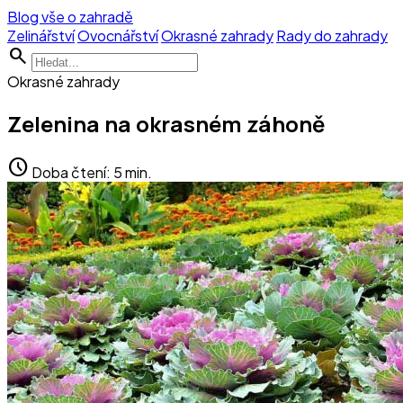
Blog vše o zahradě
Zelinářství
Ovocnářství
Okrasné zahrady
Rady do zahrady
search
Okrasné zahrady
Zelenina na okrasném záhoně
schedule
Doba čtení: 5 min.