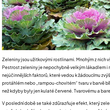
Zeleniny jsou užitkovými rostlinami. Mnohým z nich v
Pestrost zeleniny je nepochybně velkým lákadlem i na
nejúčinnějších faktorů, které vedou k žádoucímu zvýše
protáhlém nebo „rampou-chovitém“ tvaru v barvě bílé,
než kdyby byly jen kulaté červené. Tvarovému a bar
V poslední době se také zdůrazňuje efekt, který zele