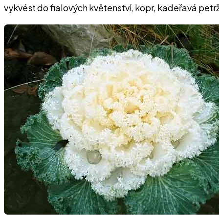
vykvést do fialových květenství, kopr, kadeřavá petr