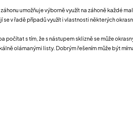
 záhonu umožňuje výborně využít na záhoně každé malé
jí se v řadě případů využít i vlastnosti některých okr
a počítat s tím, že s nástupem sklizně se může okrasn
lně olámanými listy. Dobrým řešením může být mírná 