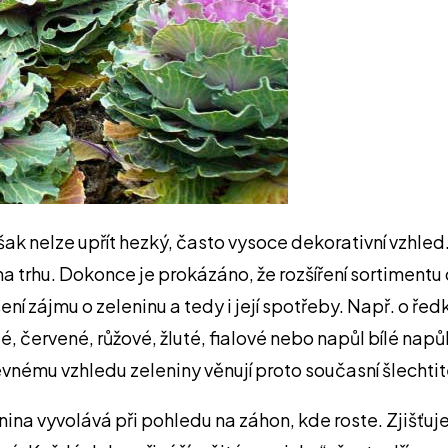
šak nelze upřít hezký, často vysoce dekorativní vzhled
 trhu. Dokonce je prokázáno, že rozšíření sortimentu 
ní zájmu o zeleninu a tedy i její spotřeby. Např. o řed
 červené, růžové, žluté, fialové nebo napůl bílé napů
evnému vzhledu zeleniny věnují proto současní šlecht
nina vyvolává při pohledu na záhon, kde roste. Zjišťuj