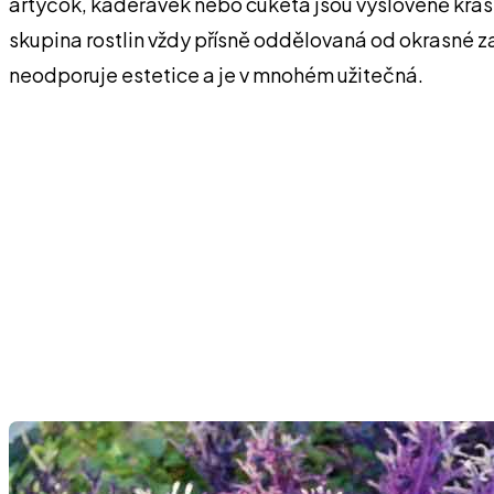
artyčok, kadeřávek nebo cuketa jsou vysloveně krásné
skupina rostlin vždy přísně oddělovaná od okrasné z
neodporuje estetice a je v mnohém užitečná.