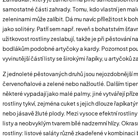
samostatné části zahrady. Tomu, kdo vlastní jen malo
zeleninami může zalíbit. Dá mu navíc příležitost k bo
jako solitéry. Patří sem např. reveň s bohatstvím šťa
užitkovost rostliny zeslabují, takže je při pěstová
bodlákům podobné artyčoky a kardy. Pozornost poutají
vyvinutější částí listy se širokými řapíky, u artyčoků
Z jednoleté pěstovaných druhů jsou nejozdobnější m
červenofialové a zelené nebo nažloutlé. Dalším tip
některé vypadají jako malé palmy, jiné vytvářejí pří
rostliny tykví, zejména cuket s jejich dlouze řapíkatý
nebo jásavě žluté plody. Mezi vysoce efektní rostliny
listy a neobvyklým tvarem bílé nadzemní hlízy. Okras
rostliny: listové saláty různě zkadeřené v kombinaci