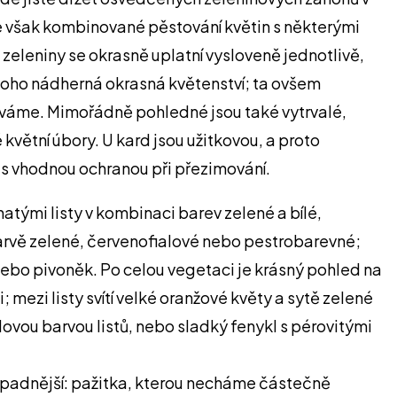
 se však kombinované pěstování květin s některými
 zeleniny se okrasně uplatní vysloveně jednotlivě,
mě toho nádherná okrasná květenství; ta ovšem
ezáváme. Mimořádně pohledné jsou také vytrvalé,
květní úbory. U kard jsou užitkovou, a proto
at s vhodnou ochranou při přezimování.
tými listy v kombinaci barev zelené a bílé,
barvě zelené, červenofialové nebo pestrobarevné;
 nebo pivoněk. Po celou vegetaci je krásný pohled na
 mezi listy svítí velké oranžové květy a sytě zelené
alovou barvou listů, nebo sladký fenykl s pérovitými
enápadnější: pažitka, kterou necháme částečně