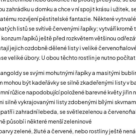
u zahrádku u domku a chce v ní spojit krásu i užitek,
hatému rozvíjení pěstitelské fantazie. Některé vytrvalé
vnatých listů se svítivě červenými řapíky; vytváří kro
ní na konzum řapíků ještě před rozkvětem většinou odř
 jejich ozdobně dělené listy i veliké červenofialové 
 zase veliké úbory. U obou těchto rostlin je nutno počít
angoldy se svými mohutnými řapíky a masitými bublina
em mohou být kadeřávky se silně zkadeřenými listy v 
zemní růžice napodobující položené barevné květy jiřin
mi silně vykrajovanými listy zdobenými bílými skvrnami;
 patří i zahradní lebeda, se světlezelenou a červenofi
ně působí i některé menší zeleninové
 barvy zelené, žluté a červené, nebo rostliny ještě n