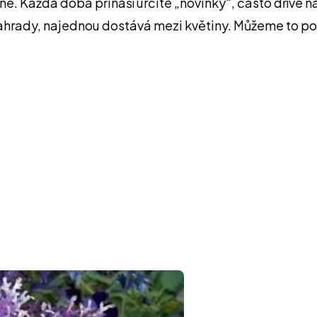
. Každá doba přináší určité „novinky“, často dříve nap
ahrady, najednou dostává mezi květiny. Můžeme to pov