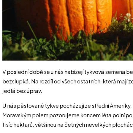
V poslední době se u nás nabízejí tykvová semena b
bezslupká. Na rozdíl od všech ostatních, která mají z
jedlá bez úprav.
U nás pěstované tykve pocházejí ze střední Ameriky. 
Moravským polem pozorujeme koncem léta polní porost
tisíc hektarů, většinou na četných nevelkých plochách