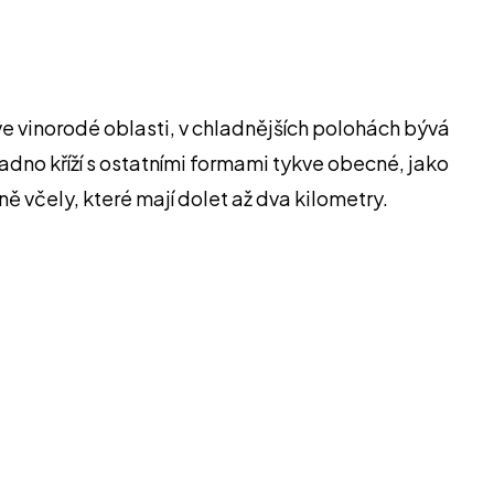
ve vinorodé oblasti, v chladnějších polohách bývá
dno kříží s ostatními formami tykve obecné, jako
ě včely, které mají dolet až dva kilometry.