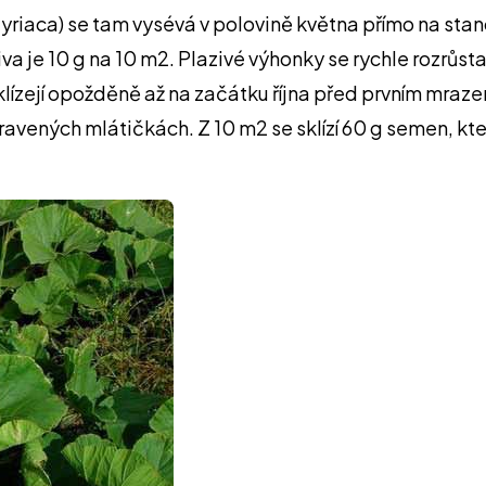
 styriaca) se tam vysévá v polovině května přímo na st
a je 10 g na 10 m2. Plazivé výhonky se rychle rozrůst
klízejí opožděně až na začátku října před prvním mraz
pravených mlátičkách. Z 10 m2 se sklízí 60 g semen, kte