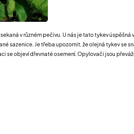
ozsekaná v různém pečivu. U nás je tato tykev úspěšná 
 sazenice. Je třeba upozornit, že olejná tykev se sna
aci se objeví dřevnaté osemení. Opylovači jsou převážn