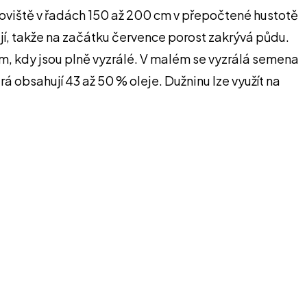
anoviště v řadách 150 až 200 cm v přepočtené hustotě
ají, takže na začátku července porost zakrývá půdu.
em, kdy jsou plně vyzrálé. V malém se vyzrálá semena
rá obsahují 43 až 50 % oleje. Dužninu lze využít na