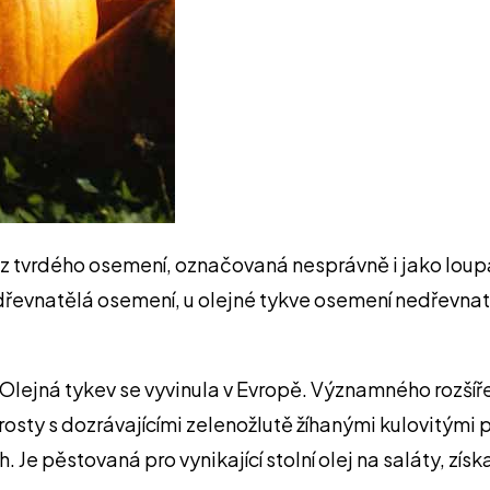
ez tvrdého osemení, označovaná nesprávně i jako loup
dřevnatělá osemení, u olejné tykve osemení nedřevnatí
Olejná tykev se vyvinula v Evropě. Významného rozšíře
y s dozrávajícími zelenožlutě žíhanými kulovitými pl
. Je pěstovaná pro vynikající stolní olej na saláty, z