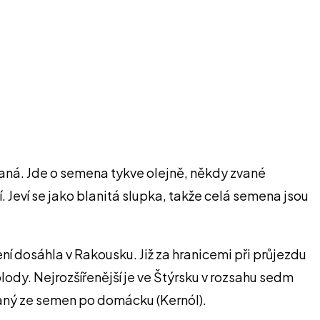
aná. Jde o semena tykve olejně, někdy zvané
. Jeví se jako blanitá slupka, takže celá semena jsou
ní dosáhla v Rakousku. Již za hranicemi při průjezdu
ody. Nejrozšířenější je ve Štýrsku v rozsahu sedm
ískaný ze semen po domácku (Kernól).