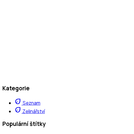
Kategorie
eco
Seznam
eco
Zelinářství
Populární štítky