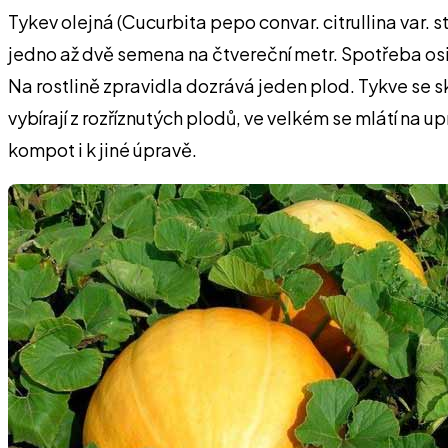
Tykev olejná (Cucurbita pepo convar. citrullina var.
jedno až dvě semena na čtvereční metr. Spotřeba osiv
Na rostlině zpravidla dozrává jeden plod. Tykve se s
vybírají z rozříznutých plodů, ve velkém se mlátí na u
kompot i k jiné úpravě.