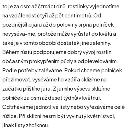
to je za osm až čtrnáct dnů, rostlinky vyjednotíme
na vzdálenost čtyři až pět centimetrů. Od
pozdnějšího jara až do poloviny srpna polníček
nevysévá-me, protože může vyrůstat do květu a
také je v tomto období dostatek jiné zeleniny.
Během růstu podporujeme dobrý vývoj rostlin
občasným prokypřením půdy a odplevelováním.
Podle potřeby zaléváme. Pokud chceme polníček
přezimovat, vyséváme ho v září a sklízíme na
začátku příštího jara. Z jarního výsevu sklízíme
polníček za osm až deset týdnů(v květnu).
Odtrháváme jednotlivé listy nebo vyřezáváme celé
růžice. Při sklizni nesmí být vyvinutý květní stvol,
jinak listy zhořknou.