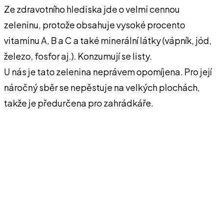
Ze zdravotního hlediska jde o velmi cennou
zeleninu, protože obsahuje vysoké procento
vitaminu A, B a C a také minerální látky (vápník, jód,
železo, fosfor aj.). Konzumují se listy.
U nás je tato zelenina neprávem opomíjena. Pro její
náročný sběr se nepěstuje na velkých plochách,
takže je předurčena pro zahrádkáře.