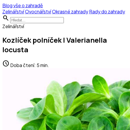
Blog vše o zahradě
Zelinářství
Ovocnářství
Okrasné zahrady
Rady do zahrady
search
Zelinářství
Kozlíček polníček | Valerianella
locusta
schedule
Doba čtení: 5 min.