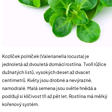
Kozlíček polníček (Valerianella locusta) je
jednoletá až dvouletá domácí rostlina. Tvoří růžice
dužnatých listů, vysokých deset až dvacet
centimetrů. Květy jsou drobné a nevýrazné,
namodralé. Malá semena jsou světle hnědá a
podržují si klíčivost tři až pět let. Rostlina má mělký
kořenový systém.