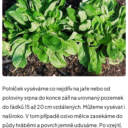
Polníček vyséváme co nejdřív na jaře nebo od
poloviny srpna do konce září na urovnaný pozemek
do řádků 15 až 20 cm vzdálených. Můžeme vysévat i
naširoko. V tom případě osivo mělce zasekáme do
půdy hráběmi a povrch jemně udusáme. Po vzejití,