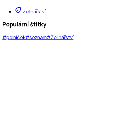
eco
Zelinářství
Populární štítky
#polníček
#seznam
#Zelinářství