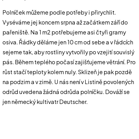
Polníček můžeme podle potřeby i přirychlit.
Vyséváme jej koncem srpna až začátkem září do
pařeniště. Na 1 m2 potřebujeme asi čtyři gramy
osiva. Řádky děláme jen 10 cm od sebe a v řádcích
sejeme tak, aby rostliny vytvořily po vzejití souvislý
pás. Během teplého počasí zajišťujeme větrání. Pro
růst stačí teploty kolem nuly. Sklizeň je pak pozdě
na podzim a v zimě. U nás není v Listině povolených
odrůd uvedena žádná odrůda polníčku. Dováží se
jen německý kultivatr Deutscher.